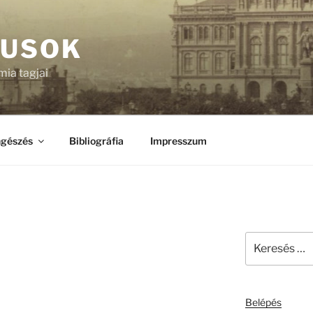
KUSOK
ia tagjai
gészés
Bibliográfia
Impresszum
Keresés
a
következő
kifejezésre:
Belépés