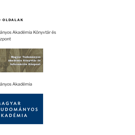
 OLDALAK
nyos Akadémia Könyvtár és
özpont
ányos Akadémia