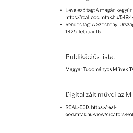
Levelező tag: A magán kegyúr
https://real-eod.mtak.hu/5484
Rendes tag: A Széchényi Orszá
1925. február 16.
Publikációs lista:
Magyar Tudományos Művek T
Digitalizált művei az
REAL-EOD:
https://real-
eod.mtak.hu/view/creators/K