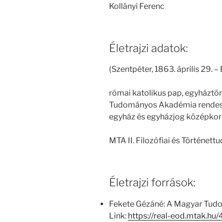
Kollányi Ferenc
Életrajzi adatok:
(Szentpéter, 1863. április 29. –
római katolikus pap, egyháztör
Tudományos Akadémia rendes t
egyház és egyházjog középkori
MTA II. Filozófiai és Történet
Életrajzi források:
Fekete Gézáné: A Magyar Tud
Link:
https://real-eod.mtak.h