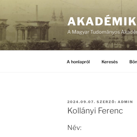
Tartalomhoz
AKADÉMI
A Magyar Tudományos Akadém
A honlapról
Keresés
Bön
BEKÜLDVE:
2024.09.07.
SZERZŐ:
ADMIN
Kollányi Ferenc
Név: