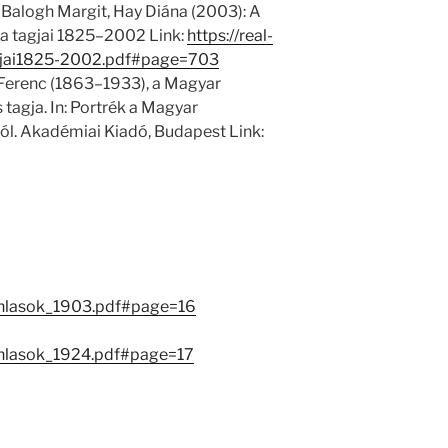
 Balogh Margit, Hay Diána (2003): A
 tagjai 1825–2002 Link:
https://real-
jai1825-2002.pdf#page=703
 Ferenc (1863–1933), a Magyar
agja. In: Portrék a Magyar
l. Akadémiai Kiadó, Budapest Link:
anlasok_1903.pdf#page=16
nlasok_1924.pdf#page=17