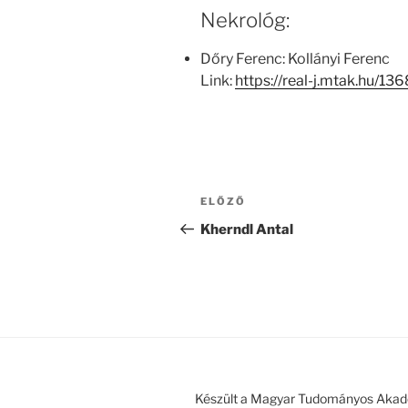
Nekrológ:
Dőry Ferenc: Kollányi Ferenc
Link:
https://real-j.mtak.hu/
Bejegyzés
Korábbi
ELŐZŐ
navigáció
bejegyzés
Kherndl Antal
Készült a Magyar Tudományos Akad