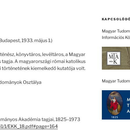
KAPCSOLÓDÓ
Magyar Tudomá
Információs K
 Budapest, 1933. május 1.)
ténész, könyvtáros, levéltáros, a Magyar
agja. A magyarországi római katolikus
 történetének kiemelkedő kutatója volt.
Magyar Tudom
tudományok Osztálya
ományos Akadémia tagjai, 1825–1973
u/41/1/EKK_18.pdf#page=164