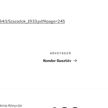
13684/1/Szazadok_1933.pdf#page=245
KÖVETKEZŐ
Következő
bejegyzés
Kondor Gusztáv
émia Könyvtár