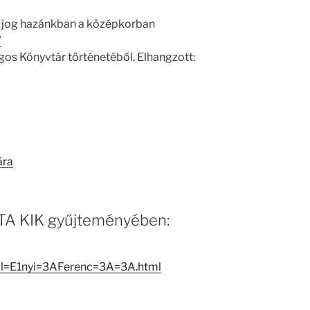
i jog hazánkban a középkorban
/
gos Könyvtár történetéből. Elhangzott:
ára
 MTA KIK gyűjteményében:
oll=E1nyi=3AFerenc=3A=3A.html