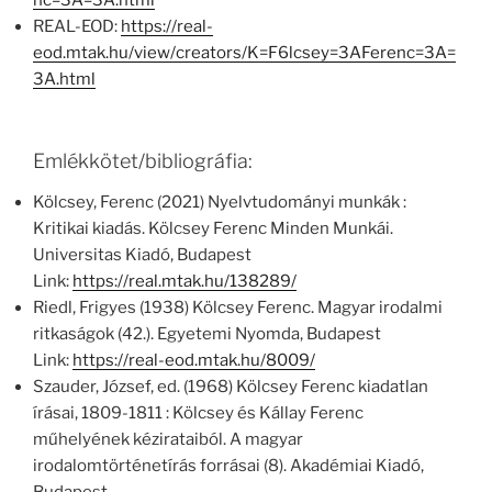
nc=3A=3A.html
REAL-EOD:
https://real-
eod.mtak.hu/view/creators/K=F6lcsey=3AFerenc=3A=
3A.html
Emlékkötet/bibliográfia:
Kölcsey, Ferenc (2021) Nyelvtudományi munkák :
Kritikai kiadás. Kölcsey Ferenc Minden Munkái.
Universitas Kiadó, Budapest
Link:
https://real.mtak.hu/138289/
Riedl, Frigyes (1938) Kölcsey Ferenc. Magyar irodalmi
ritkaságok (42.). Egyetemi Nyomda, Budapest
Link:
https://real-eod.mtak.hu/8009/
Szauder, József, ed. (1968) Kölcsey Ferenc kiadatlan
írásai, 1809-1811 : Kölcsey és Kállay Ferenc
műhelyének kézirataiból. A magyar
irodalomtörténetírás forrásai (8). Akadémiai Kiadó,