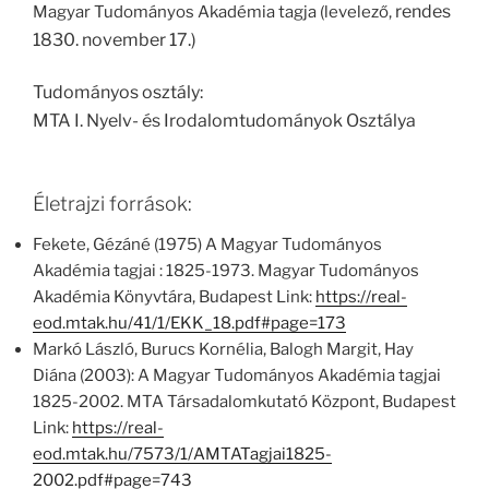
rendes
Magyar Tudományos Akadémia tagja (levelező,
1830. november 17.)
Tudományos osztály:
MTA I. Nyelv- és Irodalomtudományok Osztálya
Életrajzi források:
Fekete, Gézáné (1975) A Magyar Tudományos
Akadémia tagjai : 1825-1973. Magyar Tudományos
Akadémia Könyvtára, Budapest Link:
https://real-
eod.mtak.hu/41/1/EKK_18.pdf#page=173
Markó László, Burucs Kornélia, Balogh Margit, Hay
Diána (2003): A Magyar Tudományos Akadémia tagjai
1825-2002. MTA Társadalomkutató Központ, Budapest
Link:
https://real-
eod.mtak.hu/7573/1/AMTATagjai1825-
2002.pdf#page=743