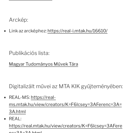
Arckép:
Link az arcképhez:
https://real-i.mtak.hu/16610/
Publikációs lista:
Magyar Tudományos Művek Tára
Digitalizált művei az MTA KIK gyűjteményében:
REAL-MS:
https://real-
ms.mtak.hu/view/creators/K=F6lcsey=3AFerenc=3A=
3A.html
REAL:
https://real.mtak.hu/view/creators/K=F6lcsey=3AFere