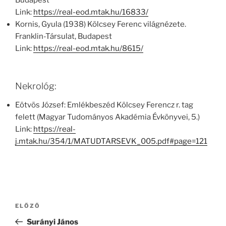
Budapest
Link:
https://real-eod.mtak.hu/16833/
Kornis, Gyula (1938) Kölcsey Ferenc világnézete.
Franklin-Társulat, Budapest
Link:
https://real-eod.mtak.hu/8615/
Nekrológ:
Eötvös József: Emlékbeszéd Kölcsey Ferencz r. tag
felett (Magyar Tudományos Akadémia Évkönyvei, 5.)
Link:
https://real-
j.mtak.hu/354/1/MATUDTARSEVK_005.pdf#page=121
Bejegyzés
Korábbi
ELŐZŐ
navigáció
bejegyzés
Surányi János