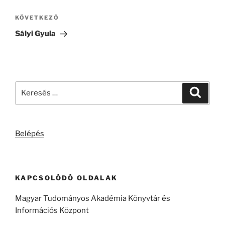
Következő
KÖVETKEZŐ
bejegyzés
Sályi Gyula
Keresés
Keresé
a
következő
kifejezésre:
Belépés
KAPCSOLÓDÓ OLDALAK
Magyar Tudományos Akadémia Könyvtár és
Információs Központ