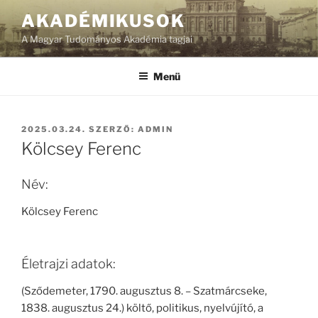
Tartalomhoz
AKADÉMIKUSOK
A Magyar Tudományos Akadémia tagjai
Menü
BEKÜLDVE:
2025.03.24.
SZERZŐ:
ADMIN
Kölcsey Ferenc
Név:
Kölcsey Ferenc
Életrajzi adatok:
(Sződemeter, 1790. augusztus 8. – Szatmárcseke,
1838. augusztus 24.) költő, politikus, nyelvújító, a