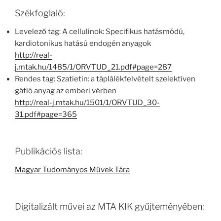
Székfoglaló:
Levelező tag: A cellulinok: Specifikus hatásmódú,
kardiotonikus hatású endogén anyagok
http://real-
j.mtak.hu/1485/1/ORVTUD_21.pdf#page=287
Rendes tag: Szatietin: a táplálékfelvételt szelektíven
gátló anyag az emberi vérben
http://real-j.mtak.hu/1501/1/ORVTUD_30-
31.pdf#page=365
Publikációs lista:
Magyar Tudományos Művek Tára
Digitalizált művei az MTA KIK gyűjteményében: