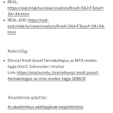
REAL:
https://real.mtak.hu/view/creators/Knoll=3AJ=F3zsef=
3A=3A.html
REAL-EOD:
https://real-
eod.mtak.hu/view/creators/Knoll=3AJ=F3zsef=3A=3A.
html
Nekrológ:
Elhunyt Knoll József farmakológus, az MTA rendes
tagja (Vizi E. Szilveszter; mta.hu)
Link:
https://mta.hu/mta_hirei/elhunyt-knoll-jozsef-
farmakologus-az-mta-rendes-tagja-108631
Akadémiai adattár:
Az akadémikus adatlapjának megtekintése