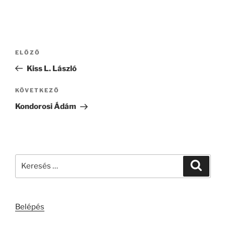
Bejegyzés
Korábbi
ELŐZŐ
navigáció
bejegyzés
Kiss L. László
Következő
KÖVETKEZŐ
bejegyzés
Kondorosi Ádám
Keresés
Keresé
a
következő
kifejezésre:
Belépés