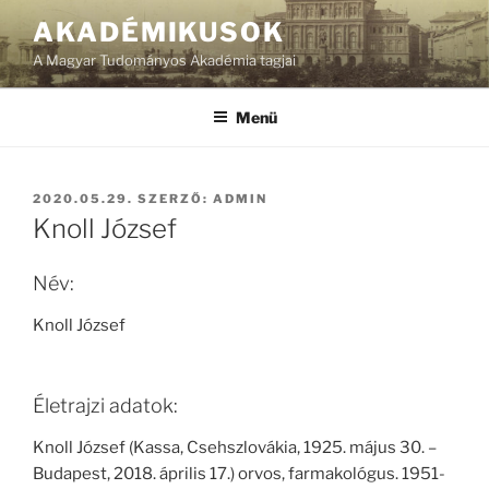
Tartalomhoz
AKADÉMIKUSOK
A Magyar Tudományos Akadémia tagjai
Menü
BEKÜLDVE:
2020.05.29.
SZERZŐ:
ADMIN
Knoll József
Név:
Knoll József
Életrajzi adatok:
Knoll József (Kassa, Csehszlovákia, 1925. május 30. –
Budapest, 2018. április 17.) orvos, farmakológus. 1951-