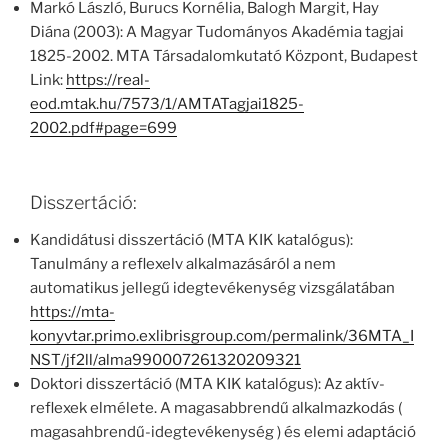
Markó László, Burucs Kornélia, Balogh Margit, Hay
Diána (2003): A Magyar Tudományos Akadémia tagjai
1825-2002. MTA Társadalomkutató Központ, Budapest
Link:
https://real-
eod.mtak.hu/7573/1/AMTATagjai1825-
2002.pdf#page=699
Disszertáció:
Kandidátusi disszertáció (MTA KIK katalógus):
Tanulmány a reflexelv alkalmazásáról a nem
automatikus jellegű idegtevékenység vizsgálatában
https://mta-
konyvtar.primo.exlibrisgroup.com/permalink/36MTA_I
NST/jf2ll/alma990007261320209321
Doktori disszertáció (MTA KIK katalógus): Az aktív-
reflexek elmélete. A magasabbrendű alkalmazkodás (
magasahbrendű-idegtevékenység ) és elemi adaptáció