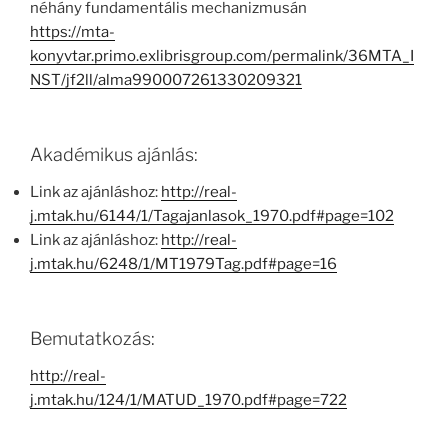
néhány fundamentális mechanizmusán
https://mta-
konyvtar.primo.exlibrisgroup.com/permalink/36MTA_I
NST/jf2ll/alma990007261330209321
Akadémikus ajánlás:
Link az ajánláshoz:
http://real-
j.mtak.hu/6144/1/Tagajanlasok_1970.pdf#page=102
Link az ajánláshoz:
http://real-
j.mtak.hu/6248/1/MT1979Tag.pdf#page=16
Bemutatkozás:
http://real-
j.mtak.hu/124/1/MATUD_1970.pdf#page=722