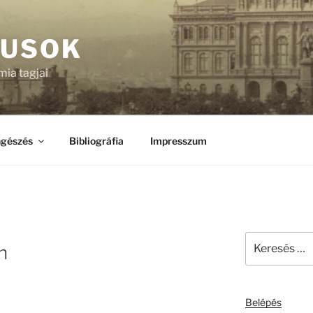
KUSOK
ia tagjai
gészés
Bibliográfia
Impresszum
Keresés
n
a
következő
kifejezésre:
Belépés