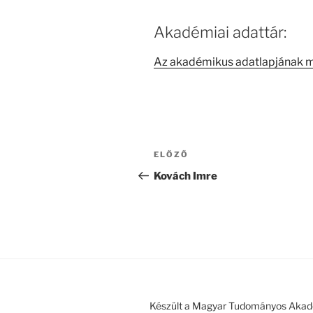
Akadémiai adattár:
Az akadémikus adatlapjának 
Bejegyzés
Korábbi
ELŐZŐ
navigáció
bejegyzés
Kovách Imre
Készült a Magyar Tudományos Akad