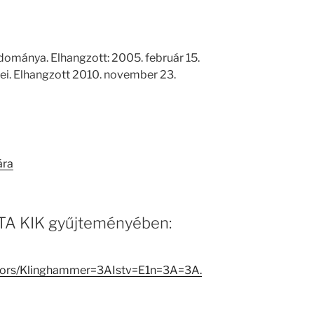
dománya. Elhangzott: 2005. február 15.
tei. Elhangzott 2010. november 23.
ára
 MTA KIK gyűjteményében:
eators/Klinghammer=3AIstv=E1n=3A=3A.