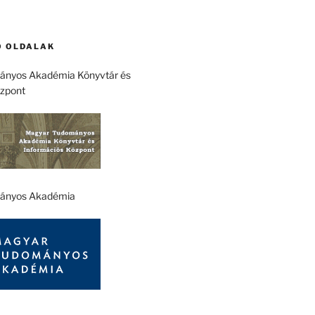
 OLDALAK
nyos Akadémia Könyvtár és
özpont
ányos Akadémia