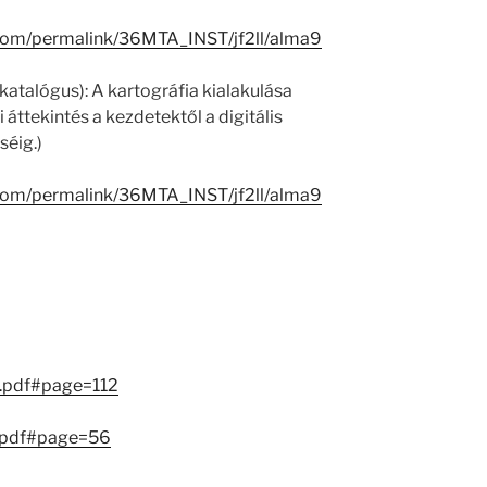
.com/permalink/36MTA_INST/jf2ll/alma9
katalógus): A kartográfia kialakulása
áttekintés a kezdetektől a digitális
séig.)
.com/permalink/36MTA_INST/jf2ll/alma9
.pdf#page=112
.pdf#page=56