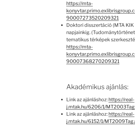
https://mta-
konyvtar.primo.exlibrisgroup
90007273520209321
Doktori disszertáció (MTA KIK 
napjainkig. (Tudománytörténeti 
tematikus térképek szerkeszté
https://mta-
konyvtar.primo.exlibrisgroup
90007368270209321
Akadémikus ajánlás:
Link az ajánláshoz:
https://real-
j.mtak.hu/6206/1/MT2003Tag
Link az ajánláshoz:
https://real-
j.mtak.hu/6152/1/MT2009Tag