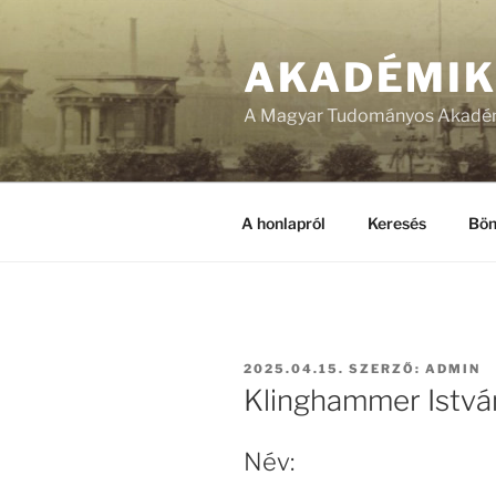
Tartalomhoz
AKADÉMI
A Magyar Tudományos Akadém
A honlapról
Keresés
Bön
BEKÜLDVE:
2025.04.15.
SZERZŐ:
ADMIN
Klinghammer Istvá
Név: