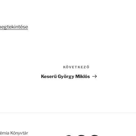
megtekintése
KÖVETKEZŐ
Következő
bejegyzés
Keserű György Miklós
émia Könyvtár