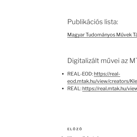
Publikációs lista:
Magyar Tudományos Művek T
Digitalizált művei az
REAL-EOD:
https://real-
eod.mtak.hu/view/creators/
REAL:
https://real.mtak.hu/
Bejegyzés
Korábbi
ELŐZŐ