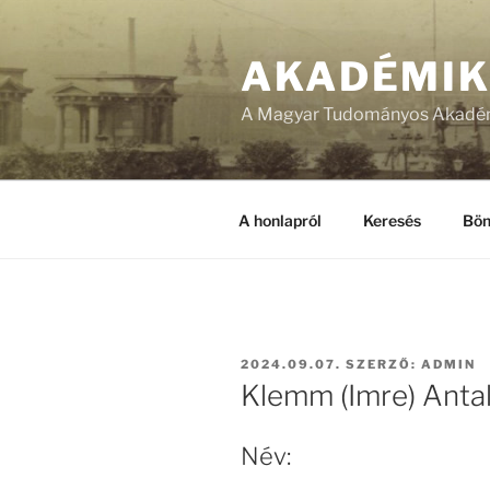
Tartalomhoz
AKADÉMI
A Magyar Tudományos Akadém
A honlapról
Keresés
Bön
BEKÜLDVE:
2024.09.07.
SZERZŐ:
ADMIN
Klemm (Imre) Anta
Név: