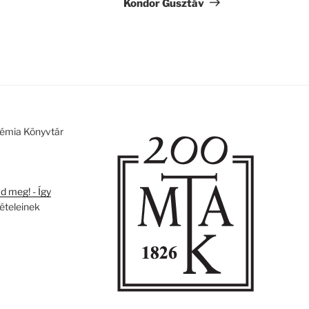
bejegyzés
Kondor Gusztáv
émia Könyvtár
 meg! - Így
tételeinek