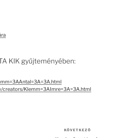
ára
 MTA KIK gyűjteményében:
Klemm=3AAntal=3A=3A.html
view/creators/Klemm=3AImre=3A=3A.html
KÖVETKEZŐ
Következő