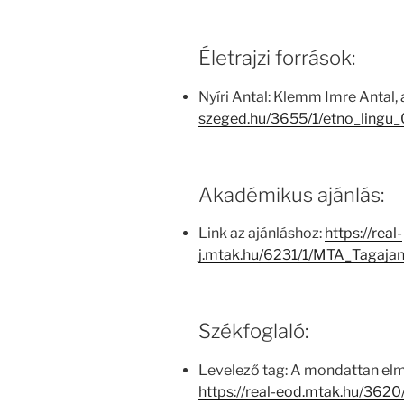
Életrajzi források:
Nyíri Antal: Klemm Imre Antal, 
szeged.hu/3655/1/etno_lingu
Akadémikus ajánlás:
Link az ajánláshoz:
https://real-
j.mtak.hu/6231/1/MTA_Tagaja
Székfoglaló:
Levelező tag: A mondattan el
https://real-eod.mtak.hu/3620