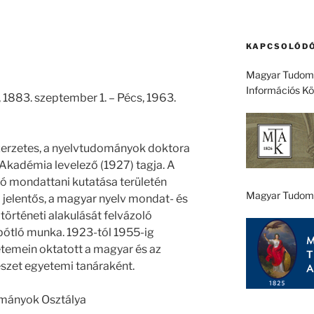
KAPCSOLÓDÓ
Magyar Tudomá
Információs K
 1883. szeptember 1. – Pécs, 1963.
szerzetes, a nyelvtudományok doktora
kadémia levelező (1927) tagja. A
tó mondattani kutatása területén
Magyar Tudom
 jelentős, a magyar nyelv mondat- és
történeti alakulását felvázoló
pótló munka. 1923-tól 1955-ig
emein oktatott a magyar és az
észet egyetemi tanáraként.
ományok Osztálya