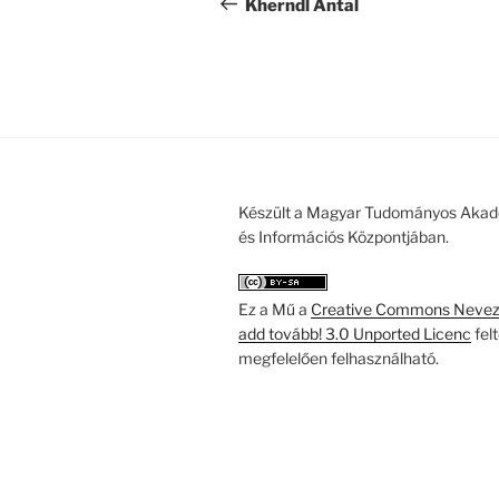
navigáció
bejegyzés
Kherndl Antal
Készült a Magyar Tudományos Akad
és Információs Központjában.
Ez a Mű a
Creative Commons Nevezd
add tovább! 3.0 Unported Licenc
fel
megfelelően felhasználható.