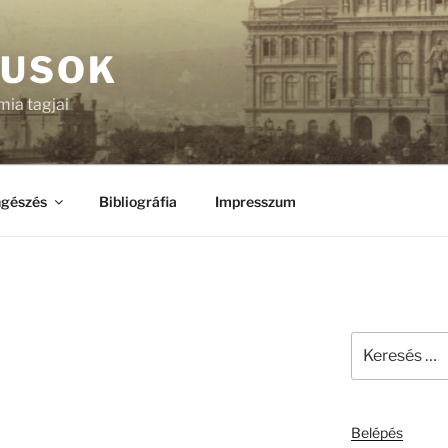
KUSOK
ia tagjai
gészés
Bibliográfia
Impresszum
Keresés
l
a
következő
kifejezésre:
Belépés