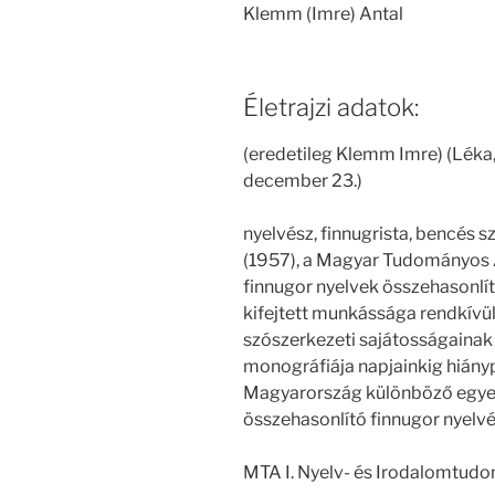
Klemm (Imre) Antal
Életrajzi adatok:
(eredetileg Klemm Imre) (Léka,
december 23.)
nyelvész, finnugrista, bencés 
(1957), a Magyar Tudományos A
finnugor nyelvek összehasonlí
kifejtett munkássága rendkívül
szószerkezeti sajátosságainak 
monográfiája napjainkig hiány
Magyarország különböző egyet
összehasonlító finnugor nyelv
MTA I. Nyelv- és Irodalomtud