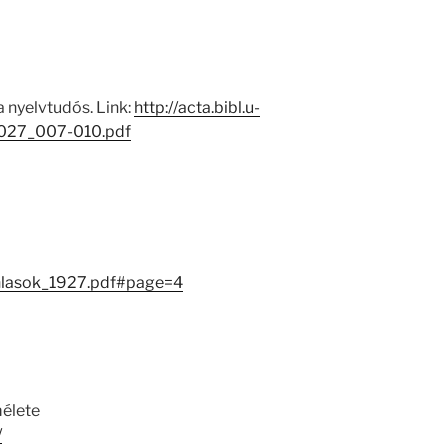
a nyelvtudós. Link:
http://acta.bibl.u-
_027_007-010.pdf
nlasok_1927.pdf#page=4
mélete
/