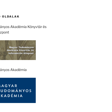
 OLDALAK
nyos Akadémia Könyvtár és
özpont
ányos Akadémia