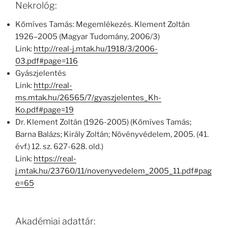
Nekrológ:
Kőmíves Tamás: Megemlékezés. Klement Zoltán
1926–2005 (Magyar Tudomány, 2006/3)
Link:
http://real-j.mtak.hu/1918/3/2006-
03.pdf#page=116
Gyászjelentés
Link:
http://real-
ms.mtak.hu/26565/7/gyaszjelentes_Kh-
Ko.pdf#page=19
Dr. Klement Zoltán (1926-2005) (Kőmíves Tamás;
Barna Balázs; Király Zoltán; Növényvédelem, 2005. (41.
évf.) 12. sz. 627-628. old.)
Link:
https://real-
j.mtak.hu/23760/11/novenyvedelem_2005_11.pdf#pag
e=65
Akadémiai adattár: