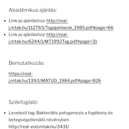
Akadémikus ajánlás:
Link az ajánláshoz:
http://real-
j.mtak.hu/11279/1/Tagajanlasok_1985.pdf#page=66
Link az ajánláshoz:
http://real-
j.mtak.hu/6244/1/MT1992Tag.pdf#page=31
Bemutatkozás:
https://real-
j.mtak.hu/139/1/MATUD_1984.pdf#page=826
Székfoglaló:
Levelező tag: Bakteriális patogenezis a fogékony és
betegségellenálló növényben
http://real-eod.mtak.hu/3431/