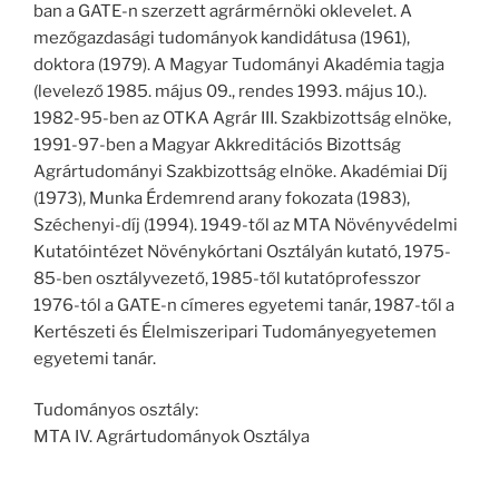
ban a GATE-n szerzett agrármérnöki oklevelet. A
mezőgazdasági tudományok kandidátusa (1961),
doktora (1979). A Magyar Tudományi Akadémia tagja
(levelező 1985. május 09., rendes 1993. május 10.).
1982-95-ben az OTKA Agrár III. Szakbizottság elnöke,
1991-97-ben a Magyar Akkreditációs Bizottság
Agrártudományi Szakbizottság elnöke. Akadémiai Díj
(1973), Munka Érdemrend arany fokozata (1983),
Széchenyi-díj (1994). 1949-től az MTA Növényvédelmi
Kutatóintézet Növénykórtani Osztályán kutató, 1975-
85-ben osztályvezető, 1985-től kutatóprofesszor
1976-tól a GATE-n címeres egyetemi tanár, 1987-től a
Kertészeti és Élelmiszeripari Tudományegyetemen
egyetemi tanár.
Tudományos osztály:
MTA IV. Agrártudományok Osztálya