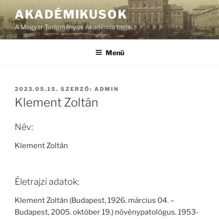
Tartalomhoz
AKADÉMIKUSOK
A Magyar Tudományos Akadémia tagjai
Menü
BEKÜLDVE:
2023.05.15.
SZERZŐ:
ADMIN
Klement Zoltán
Név:
Klement Zoltán
Életrajzi adatok:
Klement Zoltán (Budapest, 1926. március 04. –
Budapest, 2005. október 19.) növénypatológus. 1953-