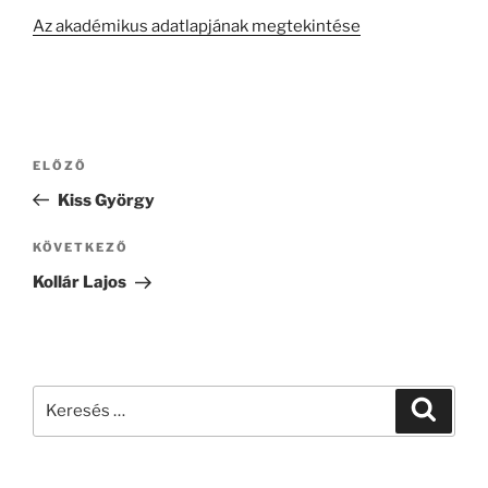
Az akadémikus adatlapjának megtekintése
Bejegyzés
Korábbi
ELŐZŐ
navigáció
bejegyzés
Kiss György
Következő
KÖVETKEZŐ
bejegyzés
Kollár Lajos
Keresés
Keresé
a
következő
kifejezésre: