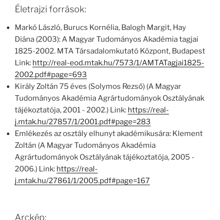
Életrajzi források:
Markó László, Burucs Kornélia, Balogh Margit, Hay
Diána (2003): A Magyar Tudományos Akadémia tagjai
1825-2002. MTA Társadalomkutató Központ, Budapest
Link:
http://real-eod.mtak.hu/7573/1/AMTATagjai1825-
2002.pdf#page=693
Király Zoltán 75 éves (Solymos Rezső) (A Magyar
Tudományos Akadémia Agrártudományok Osztályának
tájékoztatója, 2001 - 2002.) Link:
https://real-
j.mtak.hu/27857/1/2001.pdf#page=283
Emlékezés az osztály elhunyt akadémikusára: Klement
Zoltán (A Magyar Tudományos Akadémia
Agrártudományok Osztályának tájékoztatója, 2005 -
2006.) Link:
https://real-
j.mtak.hu/27861/1/2005.pdf#page=167
Arckép: