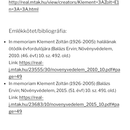
http://real.mtak.hu/view/creators/Klement=3AZolt=E1
n=3A=3A.html
Emlékkötet/bibliográfia:
In memoriam Klement Zoltán (1926-2005): halálának
ötödik évfordulójára (Balázs Ervin; Növényvédelem,
2010. (46. évf.) 10. sz. 492. old.)
Link:
https://real-
j.mtak.hu/23555/30/novenyvedelem_2010_10.pdf#pa
ge=49
In memoriam Klement Zoltán (1926-2005) (Balázs
Ervin; Növényvédelem, 2015. (51. évf) 10. sz. 491. old.)
Link:
https://real-
j.mtak.hu/23683/10/novenyvedelem_2015_10.pdf#pa
ge=49