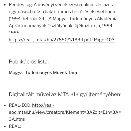
Rendes tag: A növényi védekezési reakciók és azok
egymásra hatása baktériumos fertőzések esetében.
(1994. február 24.) (A Magyar Tudományos Akadémia
Agrártudományok Osztályának tájékoztatója, 1994 -
1995.)
https://real-j.mtak.hu/27850/1/1994.pdf#Page=103
Publikációs lista:
Magyar Tudományos Művek Tára
Digitalizált művei az MTA KIK gyűjteményében:
REAL-EOD:
http://real-
eod.mtak.hu/view/creators/Klement=3AZolt=E1n=3A=
3A.html
REAL: