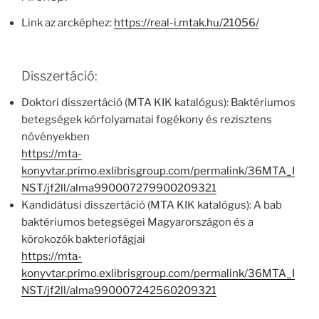
Link az arcképhez:
https://real-i.mtak.hu/21056/
Disszertáció:
Doktori disszertáció (MTA KIK katalógus): Baktériumos
betegségek kórfolyamatai fogékony és rezisztens
növényekben
https://mta-
konyvtar.primo.exlibrisgroup.com/permalink/36MTA_I
NST/jf2ll/alma990007279900209321
Kandidátusi disszertáció (MTA KIK katalógus): A bab
baktériumos betegségei Magyarországon és a
kórokozók bakteriofágjai
https://mta-
konyvtar.primo.exlibrisgroup.com/permalink/36MTA_I
NST/jf2ll/alma990007242560209321