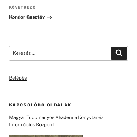
Következő
KÖVETKEZŐ
bejegyzés
Kondor Gusztáv
Keresés
Keresé
a
következő
kifejezésre:
Belépés
KAPCSOLÓDÓ OLDALAK
Magyar Tudományos Akadémia Könyvtár és
Információs Központ