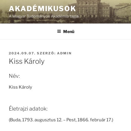
Tartalomhoz
AKADÉMIKUSOK
A Magyar Tudományos Akadémia tagjai
Menü
BEKÜLDVE:
2024.09.07.
SZERZŐ:
ADMIN
Kiss Károly
Név:
Kiss Károly
Életrajzi adatok:
(Buda, 1793. augusztus 12. – Pest, 1866. február 17.)