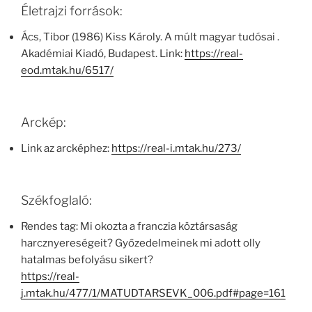
Életrajzi források:
Ács, Tibor (1986) Kiss Károly. A múlt magyar tudósai .
Akadémiai Kiadó, Budapest. Link:
https://real-
eod.mtak.hu/6517/
Arckép:
Link az arcképhez:
https://real-i.mtak.hu/273/
Székfoglaló:
Rendes tag: Mi okozta a franczia köztársaság
harcznyereségeit? Győzedelmeinek mi adott olly
hatalmas befolyásu sikert?
https://real-
j.mtak.hu/477/1/MATUDTARSEVK_006.pdf#page=161