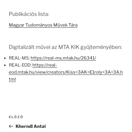
Publikációs lista:
Magyar Tudományos Művek Tára
Digitalizált művei az MTA KIK gyűjteményében:
REAL-MS:
https://real-ms.mtak.hu/26341/
REAL-EOD:
https://real-
eod.mtak.hu/view/creators/Kiss=3AK=E1roly=3A=3A.h
tml
Bejegyzés
Korábbi
ELŐZŐ
navigáció
bejegyzés
Kherndl Antal