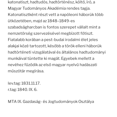
katonatiszt, hadtudós, hadtörténész, költő, író, a
Magyar Tudományos Akadémia rendes tagja.
Katonatisztként részt vett a napóleoni háborúk több
ütközetében, majd az 1848–1849-es
szabadságharcban is fontos szerepet vállalt mint a
nemzetőrség szervezésével megbízott főtiszt.
Fiatalabb korában a pest-budai irodalmi élet jeles
alakjai közé tartozott, később a török elleni háborúk
hadtörténeti vizsgálatával és általános hadtudományi
munkáival tüntette ki magát. Egyebek mellett a
nevéhez fűződik az első magyar nyelvű hadászati
műszótár megírása.
lev.tag: 1831.11.17.
r.tag: 1840. IX. 6.
MTA IX. Gazdaság- és Jogtudományok Osztálya