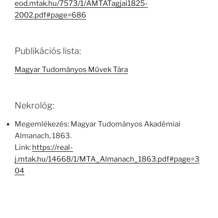
eod.mtak.hu/7573/1/AMTATagjai1825-
2002.pdf#page=686
Publikációs lista:
Magyar Tudományos Művek Tára
Nekrológ:
Megemlékezés: Magyar Tudományos Akadémiai
Almanach, 1863.
Link:
https://real-
j.mtak.hu/14668/1/MTA_Almanach_1863.pdf#page=3
04