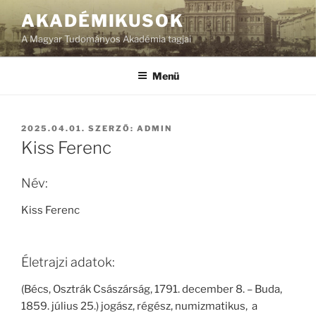
Tartalomhoz
AKADÉMIKUSOK
A Magyar Tudományos Akadémia tagjai
Menü
BEKÜLDVE:
2025.04.01.
SZERZŐ:
ADMIN
Kiss Ferenc
Név:
Kiss Ferenc
Életrajzi adatok:
(Bécs, Osztrák Császárság, 1791. december 8. – Buda,
1859. július 25.) jogász, régész, numizmatikus, a