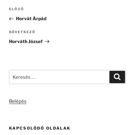
Bejegyzés
Korábbi
ELŐZŐ
navigáció
bejegyzés
Horvát Árpád
Következő
KÖVETKEZŐ
bejegyzés
Horváth József
Keresés
Keresé
a
következő
kifejezésre:
Belépés
KAPCSOLÓDÓ OLDALAK