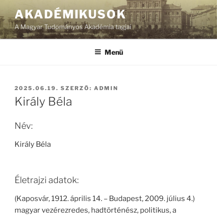
Tartalomhoz
AKADÉMIKUSOK
A Magyar Tudományos Akadémia tagjai
Menü
BEKÜLDVE:
2025.06.19.
SZERZŐ:
ADMIN
Király Béla
Név:
Király Béla
Életrajzi adatok:
(Kaposvár, 1912. április 14. – Budapest, 2009. július 4.)
magyar vezérezredes, hadtörténész, politikus, a