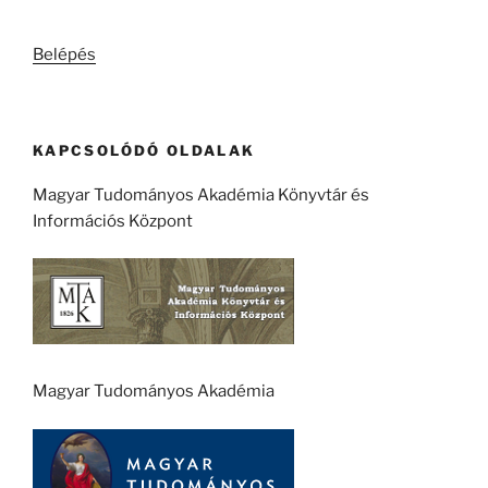
következő
kifejezésre:
Belépés
KAPCSOLÓDÓ OLDALAK
Magyar Tudományos Akadémia Könyvtár és
Információs Központ
Magyar Tudományos Akadémia