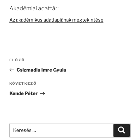
Akadémiai adattár:
Az akadémikus adatlapjának megtekintése
Bejegyzés
Korábbi
ELŐZŐ
navigáció
bejegyzés
Csizmadia Imre Gyula
Következő
KÖVETKEZŐ
bejegyzés
Kende Péter
Keresés
Keresé
a