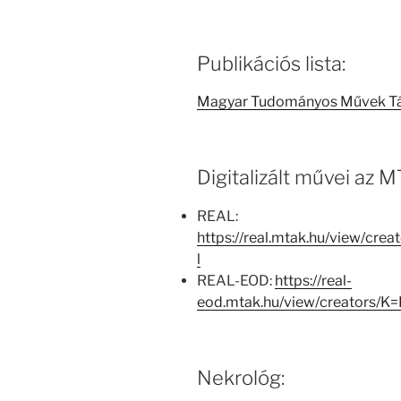
Publikációs lista:
Magyar Tudományos Művek T
Digitalizált művei az
REAL:
https://real.mtak.hu/view/c
l
REAL-EOD:
https://real-
eod.mtak.hu/view/creators/
Nekrológ: