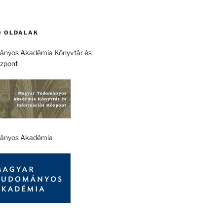
 OLDALAK
nyos Akadémia Könyvtár és
özpont
ányos Akadémia