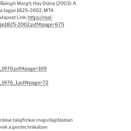
 Balogh Margit, Hay Diána (2003): A
 tagjai 1825-2002. MTA
dapest Link:
https://real-
jai1825-2002.pdf#page=675
ok_1970.pdf#page=109
ok_1976_1.pdf#page=72
dése talajfizikai megvilágításban
erek a geotechnikában