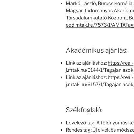
Markó László, Burucs Kornélia,
Magyar Tudományos Akadémia
Társadalomkutató Központ, Bu
eod.mtak.hu/7573/1/AMTATag
Akadémikus ajánlás:
Link az ajánláshoz:
https://real-
j.mtak.hu/6144/1/Tagajanlas
Link az ajánláshoz:
https://real-
j.mtak.hu/6157/1/Tagajanlas
Székfoglaló:
Levelező tag: A földnyomás kér
Rendes tag: Új elvek és módsz