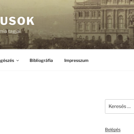
KUSOK
ia tagjai
gészés
Bibliográfia
Impresszum
Keresés
a
következő
kifejezésre:
Belépés