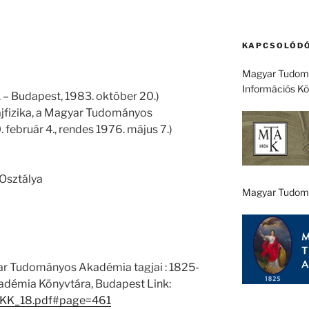
KAPCSOLÓDÓ
Magyar Tudomá
Információs K
– Budapest, 1983. október 20.)
ajfizika, a Magyar Tudományos
február 4., rendes 1976. május 7.)
Osztálya
Magyar Tudom
ar Tudományos Akadémia tagjai : 1825-
démia Könyvtára, Budapest Link:
1/EKK_18.pdf#page=461