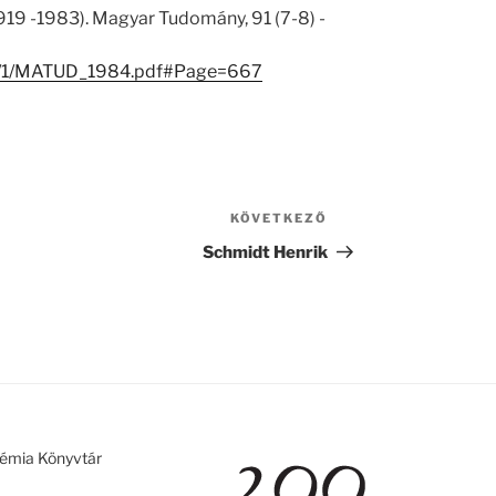
19 -1983). Magyar Tudomány, 91 (7-8) -
139/1/MATUD_1984.pdf#Page=667
KÖVETKEZŐ
Következő
bejegyzés
Schmidt Henrik
émia Könyvtár