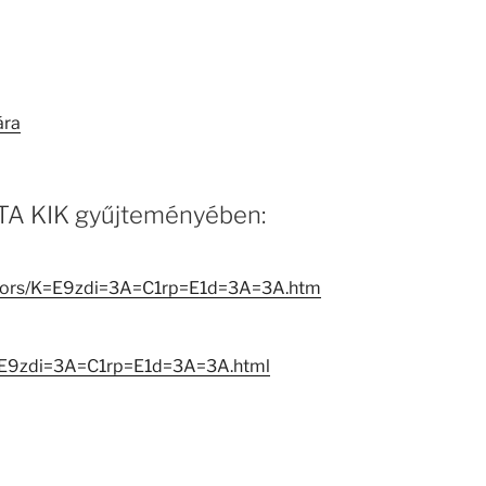
ára
 MTA KIK gyűjteményében:
reators/K=E9zdi=3A=C1rp=E1d=3A=3A.htm
K=E9zdi=3A=C1rp=E1d=3A=3A.html