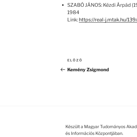
SZABÓ JÁNOS: Kézdi Árpád (19
1984
Link:
https://real-j.mtak.hu/
Bejegyzés
Korábbi
ELŐZŐ
navigáció
bejegyzés
Kemény Zsigmond
Készült a Magyar Tudományos Akad
és Információs Központjában.