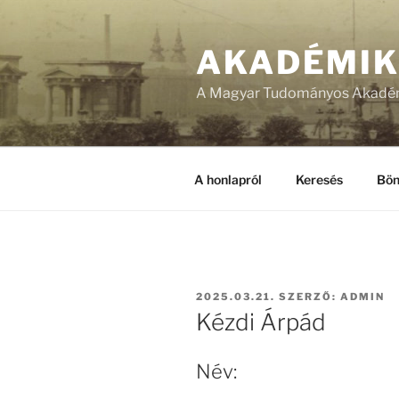
Tartalomhoz
AKADÉMI
A Magyar Tudományos Akadém
A honlapról
Keresés
Bön
BEKÜLDVE:
2025.03.21.
SZERZŐ:
ADMIN
Kézdi Árpád
Név: