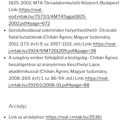
1825-2002. MTA Társadalomkutató Központ, Budapest
Link:
https://real-
eod.mtak.hu/7573/1/AMTATagjai1825-
2002.pdf#page=672
Gondolkodással sokminden helyettesíthető : Útravaló
fiatal kutatóknak (Chikán Ágnes; Magyar tudomány,
2012. (173. évf.) 9. sz. 1097-1102. old.) Link:
https://real-
j.mtak.hu/1924/9/MT201209.pdf&page=38
A szegény ember fizikájától a biológiáig : Chikán Ágnes
beszélgetése az aranyérmes Keszthelyi Lajos
akadémikussal (Chikán Ágnes; Magyar tudomány,
2008. (169. évf.) 1. sz. 86-94. old.) Link:
https://real-
j.mtak.hu/1920/1/2008-01.pdf#page=88
Arckép:
Link az arcképhez:
https://real-i.mtak.hu/2536/