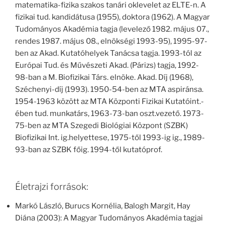
matematika-fizika szakos tanári oklevelet az ELTE-n. A
fizikai tud. kandidátusa (1955), doktora (1962). A Magyar
Tudományos Akadémia tagja (levelező 1982. május 07.,
rendes 1987. május 08., elnökségi 1993-95), 1995-97-
ben az Akad. Kutatóhelyek Tanácsa tagja. 1993-tól az
Európai Tud. és Művészeti Akad. (Párizs) tagja, 1992-
98-ban a M. Biofizikai Társ. elnöke. Akad. Díj (1968),
Széchenyi-díj (1993). 1950-54-ben az MTA aspiránsa.
1954-1963 között az MTA Központi Fizikai Kutatóint.-
ében tud. munkatárs, 1963-73-ban oszt.vezető. 1973-
75-ben az MTA Szegedi Biológiai Központ (SZBK)
Biofizikai Int. ig.helyettese, 1975-től 1993-ig ig., 1989-
93-ban az SZBK főig. 1994-től kutatóprof.
Életrajzi források:
Markó László, Burucs Kornélia, Balogh Margit, Hay
Diána (2003): A Magyar Tudományos Akadémia tagjai