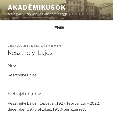
Tartalomhoz
AKADÉMIKUSOK
A Magyar Tudományos Akadémia tagjai
Menü
BEKÜLDVE:
2024.10.01.
SZERZŐ:
ADMIN
Keszthelyi Lajos
Név:
Keszthelyi Lajos
Életrajzi adatok:
Keszthelyi Lajos (Kaposvár, 1927. február 15. – 2022.
december 09.) biofizikus. 1950-ben szerzett