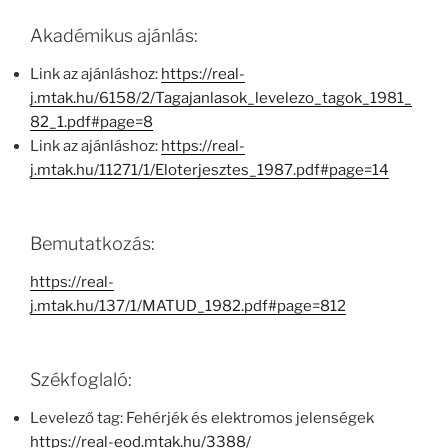
Akadémikus ajánlás:
Link az ajánláshoz:
https://real-
j.mtak.hu/6158/2/Tagajanlasok_levelezo_tagok_1981_
82_1.pdf#page=8
Link az ajánláshoz:
https://real-
j.mtak.hu/11271/1/Eloterjesztes_1987.pdf#page=14
Bemutatkozás:
https://real-
j.mtak.hu/137/1/MATUD_1982.pdf#page=812
Székfoglaló:
Levelező tag: Fehérjék és elektromos jelenségek
https://real-eod.mtak.hu/3388/