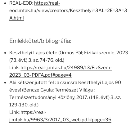
REAL-EOD:
https://real-
eod.mtak.hu/view/creators/Keszthelyi=3AL=2E=3A=3
A.html
Emlékkötet/bibliográfia:
Keszthelyi Lajos élete (Ormos Pál; Fizikai szemle, 2023.
(73. évf.) 3. sz. 74-76. old.)
Link:
https://real-j.mtak.hu/24989/13/FizSzem-
2023_03-PDFA.pdf#page=4
Aki kétszer jutott fel : a csúcsra Keszthelyi Lajos 90
éves! (Bencze Gyula; Természet Világa :
Természettudományi Közlöny, 2017. (148. évf.) 3. sz.
129-130. old.)
Link:
https://real-
j.mtak.hu/9963/3/2017_03_web.pdf#page=35