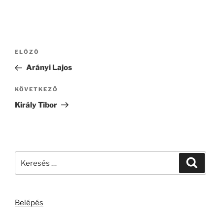
Bejegyzés
Korábbi
ELŐZŐ
navigáció
bejegyzés
Arányi Lajos
Következő
KÖVETKEZŐ
bejegyzés
Király Tibor
Keresés
Keresé
a
következő
kifejezésre:
Belépés