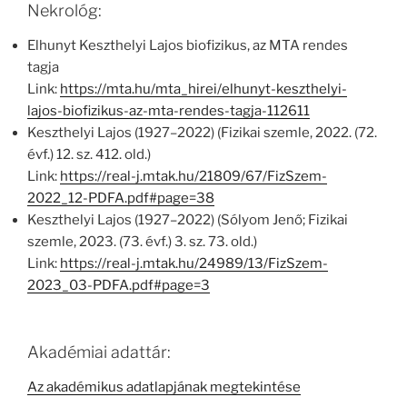
Nekrológ:
Elhunyt Keszthelyi Lajos biofizikus, az MTA rendes
tagja
Link:
https://mta.hu/mta_hirei/elhunyt-keszthelyi-
lajos-biofizikus-az-mta-rendes-tagja-112611
Keszthelyi Lajos (1927–2022) (Fizikai szemle, 2022. (72.
évf.) 12. sz. 412. old.)
Link:
https://real-j.mtak.hu/21809/67/FizSzem-
2022_12-PDFA.pdf#page=38
Keszthelyi Lajos (1927–2022) (Sólyom Jenő; Fizikai
szemle, 2023. (73. évf.) 3. sz. 73. old.)
Link:
https://real-j.mtak.hu/24989/13/FizSzem-
2023_03-PDFA.pdf#page=3
Akadémiai adattár:
Az akadémikus adatlapjának megtekintése