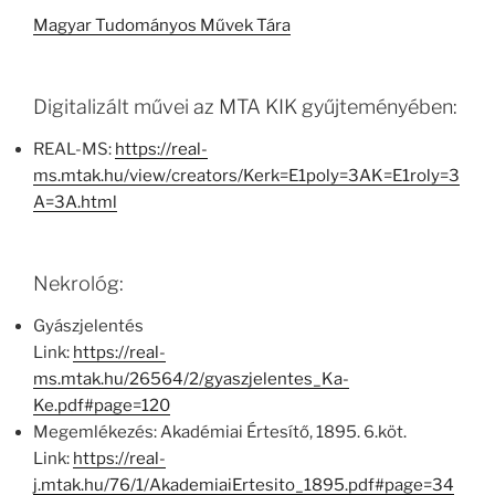
Magyar Tudományos Művek Tára
Digitalizált művei az MTA KIK gyűjteményében:
REAL-MS:
https://real-
ms.mtak.hu/view/creators/Kerk=E1poly=3AK=E1roly=3
A=3A.html
Nekrológ:
Gyászjelentés
Link:
https://real-
ms.mtak.hu/26564/2/gyaszjelentes_Ka-
Ke.pdf#page=120
Megemlékezés: Akadémiai Értesítő, 1895. 6.köt.
Link:
https://real-
j.mtak.hu/76/1/AkademiaiErtesito_1895.pdf#page=34