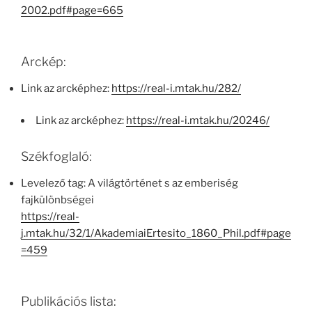
2002.pdf#page=665
Arckép:
Link az arcképhez:
https://real-i.mtak.hu/282/
Link az arcképhez:
https://real-i.mtak.hu/20246/
Székfoglaló:
Levelező tag: A világtörténet s az emberiség
fajkülönbségei
https://real-
j.mtak.hu/32/1/AkademiaiErtesito_1860_Phil.pdf#page
=459
Publikációs lista: