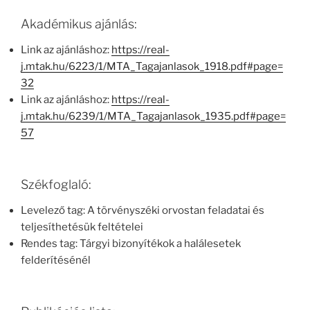
Akadémikus ajánlás:
Link az ajánláshoz:
https://real-
j.mtak.hu/6223/1/MTA_Tagajanlasok_1918.pdf#page=
32
Link az ajánláshoz:
https://real-
j.mtak.hu/6239/1/MTA_Tagajanlasok_1935.pdf#page=
57
Székfoglaló:
Levelező tag: A törvényszéki orvostan feladatai és
teljesíthetésük feltételei
Rendes tag: Tárgyi bizonyítékok a halálesetek
felderítésénél