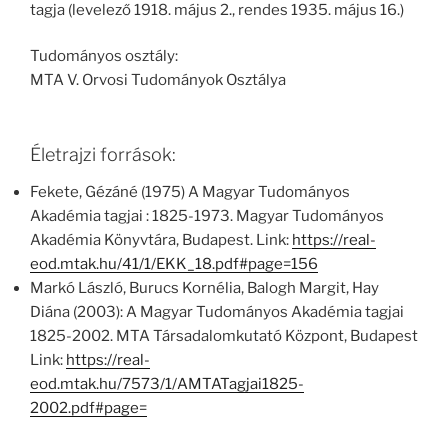
tagja (levelező 1918. május 2., rendes 1935. május 16.)
Tudományos osztály:
MTA V. Orvosi Tudományok Osztálya
Életrajzi források:
Fekete, Gézáné (1975) A Magyar Tudományos
Akadémia tagjai : 1825-1973. Magyar Tudományos
Akadémia Könyvtára, Budapest. Link:
https://real-
eod.mtak.hu/41/1/EKK_18.pdf#page=156
Markó László, Burucs Kornélia, Balogh Margit, Hay
Diána (2003): A Magyar Tudományos Akadémia tagjai
1825-2002. MTA Társadalomkutató Központ, Budapest
Link:
https://real-
eod.mtak.hu/7573/1/AMTATagjai1825-
2002.pdf#page=