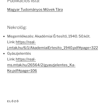
Publikációs lista:
Magyar Tudományos Művek Tára
Nekrológ:
Megemlékezés: Akadémiai Értesítő, 1940. 50.köt.
Link:
https://real-
j.mtak.hu/6/1/AkademiaiErtesito_1940.pdf#page=322
Gyászjelentés
Link:
https://real-
ms.mtak.hu/26564/2/gyaszjelentes_Ka-
Ke.pdf#page=106
Bejegyzés
Korábbi
ELŐZŐ
navigáció