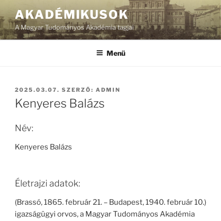
Tartalomhoz
AKADÉMIKUSOK
A Magyar Tudományos Akadémia tagjai
Menü
BEKÜLDVE:
2025.03.07.
SZERZŐ:
ADMIN
Kenyeres Balázs
Név:
Kenyeres Balázs
Életrajzi adatok:
(Brassó, 1865. február 21. – Budapest, 1940. február 10.)
igazságügyi orvos, a Magyar Tudományos Akadémia