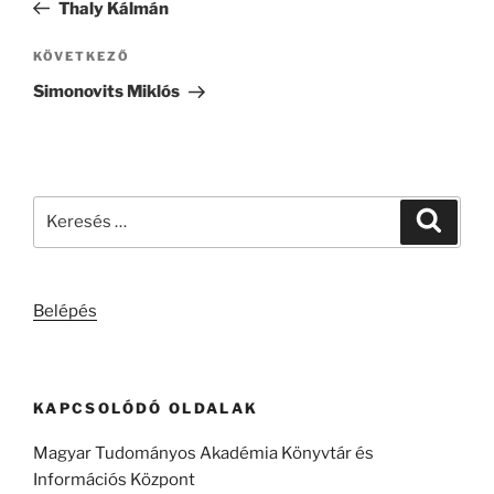
bejegyzés
Thaly Kálmán
Következő
KÖVETKEZŐ
bejegyzés
Simonovits Miklós
Keresés
Keresé
a
következő
kifejezésre:
Belépés
KAPCSOLÓDÓ OLDALAK
Magyar Tudományos Akadémia Könyvtár és
Információs Központ