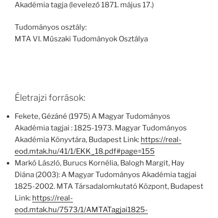
Akadémia tagja (levelező 1871. május 17.)
Tudományos osztály:
MTA VI. Műszaki Tudományok Osztálya
Életrajzi források:
Fekete, Gézáné (1975) A Magyar Tudományos
Akadémia tagjai : 1825-1973. Magyar Tudományos
Akadémia Könyvtára, Budapest Link:
https://real-
eod.mtak.hu/41/1/EKK_18.pdf#page=155
Markó László, Burucs Kornélia, Balogh Margit, Hay
Diána (2003): A Magyar Tudományos Akadémia tagjai
1825-2002. MTA Társadalomkutató Központ, Budapest
Link:
https://real-
eod.mtak.hu/7573/1/AMTATagjai1825-