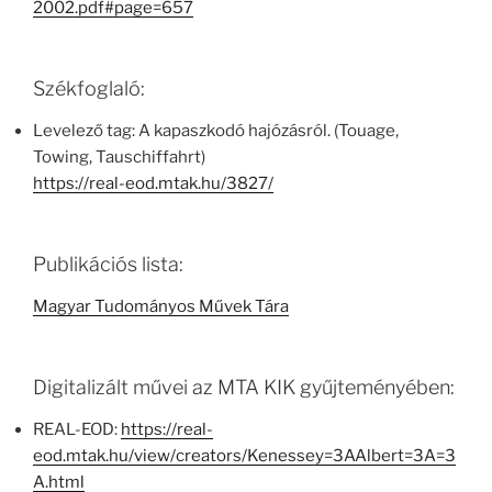
2002.pdf#page=657
Székfoglaló:
Levelező tag: A kapaszkodó hajózásról. (Touage,
Towing, Tauschiffahrt)
https://real-eod.mtak.hu/3827/
Publikációs lista:
Magyar Tudományos Művek Tára
Digitalizált művei az MTA KIK gyűjteményében:
REAL-EOD:
https://real-
eod.mtak.hu/view/creators/Kenessey=3AAlbert=3A=3
A.html