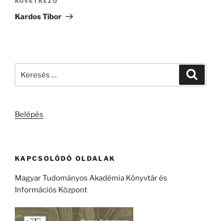
Következő
KÖVETKEZŐ
bejegyzés
Kardos Tibor
Keresés
Keresé
a
következő
kifejezésre:
Belépés
KAPCSOLÓDÓ OLDALAK
Magyar Tudományos Akadémia Könyvtár és
Információs Központ