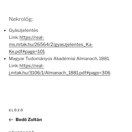
Nekrológ:
Gyászjelentés
Link:
https://real-
ms.mtak.hu/26564/2/gyaszjelentes_Ka-
Ke.pdf#page=101
Magyar Tudományos Akadémiai Almanach, 1881.
Link:
https://real-
j.mtak.hu/3106/1/Almanach_1881.pdf#page=306
Bejegyzés
Korábbi
ELŐZŐ
navigáció
bejegyzés
Bedő Zoltán