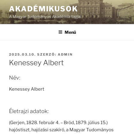
Tartalomhoz
AKADÉMIKUSOK
A Magyar Tudományos Akadémia tagjai
Menü
BEKÜLDVE:
2025.03.10.
SZERZŐ:
ADMIN
Kenessey Albert
Név:
Kenessey Albert
Életrajzi adatok:
(Gerjen, 1828. február 4. – Bród, 1879. július 15.)
hajóstiszt, hajózási szakíró, a Magyar Tudományos