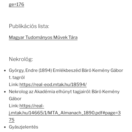
ge=176
Publikációs lista:
Magyar Tudományos Művek Tára
Nekrológ:
György, Endre (1894) Emlékbeszéd Báró Kemény Gábor
t. tagról
Link:
https://real-eod.mtak.hu/18594/
Nekrolog az Akadémia elhúnyt tagjairól: Báró Kemény
Gábor
Link:
https://real-
j.mtak.hu/14665/1/MTA_Almanach_1890.pdf#page=3
75
Gyászjelentés