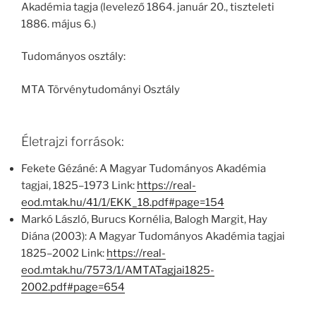
Akadémia tagja (levelező 1864. január 20., tiszteleti
1886. május 6.)
Tudományos osztály:
MTA Törvénytudományi Osztály
Életrajzi források:
Fekete Gézáné: A Magyar Tudományos Akadémia
tagjai, 1825–1973 Link:
https://real-
eod.mtak.hu/41/1/EKK_18.pdf#page=154
Markó László, Burucs Kornélia, Balogh Margit, Hay
Diána (2003): A Magyar Tudományos Akadémia tagjai
1825–2002 Link:
https://real-
eod.mtak.hu/7573/1/AMTATagjai1825-
2002.pdf#page=654