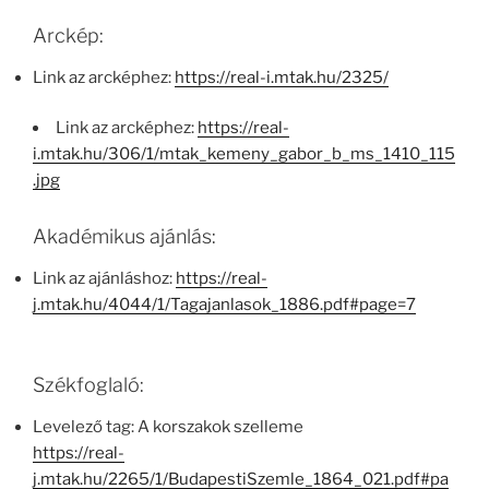
Arckép:
Link az arcképhez:
https://real-i.mtak.hu/2325/
Link az arcképhez:
https://real-
i.mtak.hu/306/1/mtak_kemeny_gabor_b_ms_1410_115
.jpg
Akadémikus ajánlás:
Link az ajánláshoz:
https://real-
j.mtak.hu/4044/1/Tagajanlasok_1886.pdf#page=7
Székfoglaló:
Levelező tag: A korszakok szelleme
https://real-
j.mtak.hu/2265/1/BudapestiSzemle_1864_021.pdf#pa