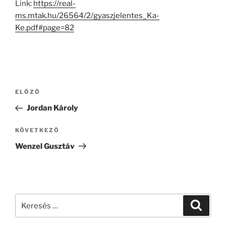
Link:
https://real-
ms.mtak.hu/26564/2/gyaszjelentes_Ka-
Ke.pdf#page=82
Bejegyzés
Korábbi
ELŐZŐ
navigáció
bejegyzés
Jordan Károly
Következő
KÖVETKEZŐ
bejegyzés
Wenzel Gusztáv
Keresés
Keresé
a
következő