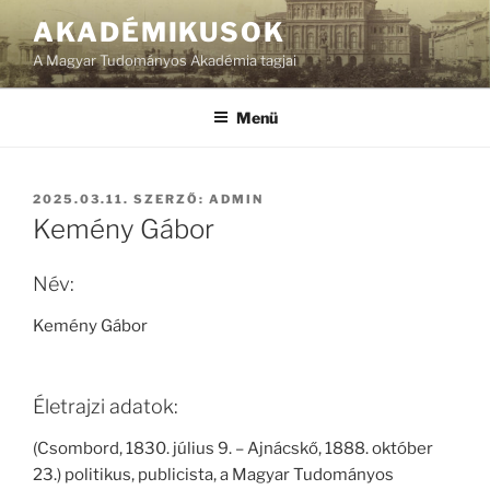
Tartalomhoz
AKADÉMIKUSOK
A Magyar Tudományos Akadémia tagjai
Menü
BEKÜLDVE:
2025.03.11.
SZERZŐ:
ADMIN
Kemény Gábor
Név:
Kemény Gábor
Életrajzi adatok:
(Csombord, 1830. július 9. – Ajnácskő, 1888. október
23.) politikus, publicista, a Magyar Tudományos