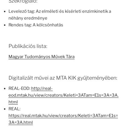
Székfoglaló:
Levelező tag: Az elméleti és kísérleti enzimkinetik a
néhány eredménye
Rendes tag: A kölcsönhatás
Publikációs lista:
Magyar Tudományos Művek Tára
Digitalizált művei az MTA KIK gyűjteményében:
REAL-EOD:
http://real-
eod.mtak.hu/view/creators/Keleti=3ATam=E1s=3A=3A.
html
REAL:
https://real.mtak.hu/view/creators/Keleti=3ATam=E1s=
3A=3A.html