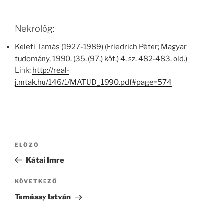
Nekrológ:
Keleti Tamás (1927-1989) (Friedrich Péter; Magyar
tudomány, 1990. (35. (97.) köt.) 4. sz. 482-483. old.)
Link:
http://real-
j.mtak.hu/146/1/MATUD_1990.pdf#page=574
Bejegyzés
Korábbi
ELŐZŐ
navigáció
bejegyzés
Kátai Imre
Következő
KÖVETKEZŐ
bejegyzés
Tamássy István