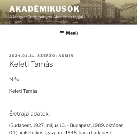
Tartalomhoz
AKADÉMIKUSOK
A Magyar Tudományos Akadémia tagjai
Menü
BEKÜLDVE:
2024.01.31.
SZERZŐ:
ADMIN
Keleti Tamás
Név:
Keleti Tamás
Életrajzi adatok:
(Budapest, 1927. május 13. – Budapest, 1989. október
04.) biokémikus, igazgató. 1948-ban a budapesti