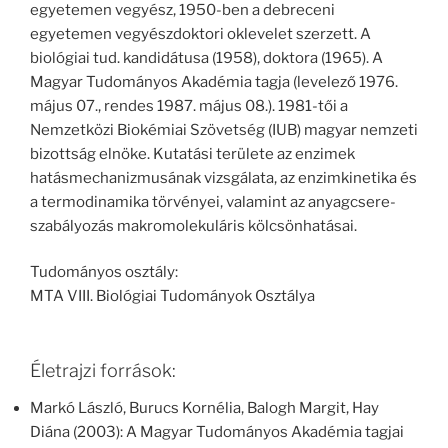
egyetemen vegyész, 1950-ben a debreceni
egyetemen vegyészdoktori oklevelet szerzett. A
biológiai tud. kandidátusa (1958), doktora (1965). A
Magyar Tudományos Akadémia tagja (levelező 1976.
május 07., rendes 1987. május 08.). 1981-tői a
Nemzetközi Biokémiai Szövetség (IUB) magyar nemzeti
bizottság elnöke. Kutatási területe az enzimek
hatásmechanizmusának vizsgálata, az enzimkinetika és
a termodinamika törvényei, valamint az anyagcsere-
szabályozás makromolekuláris kölcsönhatásai.
Tudományos osztály:
MTA VIII. Biológiai Tudományok Osztálya
Életrajzi források:
Markó László, Burucs Kornélia, Balogh Margit, Hay
Diána (2003): A Magyar Tudományos Akadémia tagjai