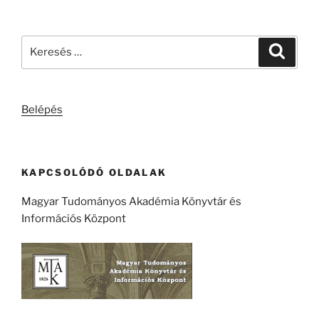
Keresés
Keresé
a
következő
kifejezésre:
Belépés
KAPCSOLÓDÓ OLDALAK
Magyar Tudományos Akadémia Könyvtár és
Információs Központ