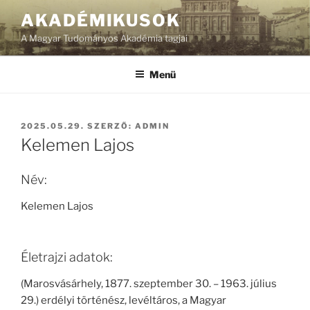
Tartalomhoz
AKADÉMIKUSOK
A Magyar Tudományos Akadémia tagjai
Menü
BEKÜLDVE:
2025.05.29.
SZERZŐ:
ADMIN
Kelemen Lajos
Név:
Kelemen Lajos
Életrajzi adatok:
(Marosvásárhely, 1877. szeptember 30. – 1963. július
29.) erdélyi történész, levéltáros, a Magyar