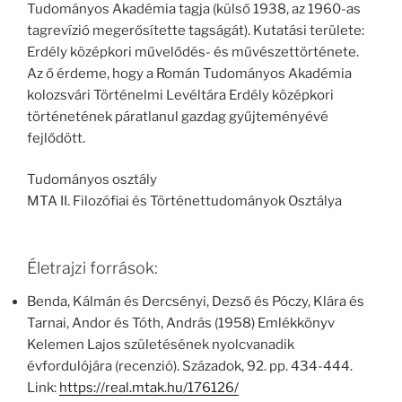
Tudományos Akadémia tagja (külső 1938, az 1960-as
tagrevízió megerősítette tagságát). Kutatási területe:
Erdély középkori művelődés- és művészettörténete.
Az ő érdeme, hogy a Román Tudományos Akadémia
kolozsvári Történelmi Levéltára Erdély középkori
történetének páratlanul gazdag gyűjteményévé
fejlődött.
Tudományos osztály
MTA II. Filozófiai és Történettudományok Osztálya
Életrajzi források:
Benda, Kálmán és Dercsényi, Dezső és Póczy, Klára és
Tarnai, Andor és Tóth, András (1958) Emlékkönyv
Kelemen Lajos születésének nyolcvanadik
évfordulójára (recenzió). Századok, 92. pp. 434-444.
Link:
https://real.mtak.hu/176126/