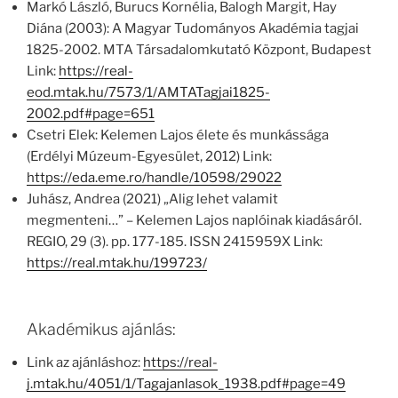
Markó László, Burucs Kornélia, Balogh Margit, Hay
Diána (2003): A Magyar Tudományos Akadémia tagjai
1825-2002. MTA Társadalomkutató Központ, Budapest
Link:
https://real-
eod.mtak.hu/7573/1/AMTATagjai1825-
2002.pdf#page=651
Csetri Elek: Kelemen Lajos élete és munkássága
(Erdélyi Múzeum-Egyesület, 2012) Link:
https://eda.eme.ro/handle/10598/29022
Juhász, Andrea (2021) „Alig lehet valamit
megmenteni…” – Kelemen Lajos naplóinak kiadásáról.
REGIO, 29 (3). pp. 177-185. ISSN 2415959X Link:
https://real.mtak.hu/199723/
Akadémikus ajánlás:
Link az ajánláshoz:
https://real-
j.mtak.hu/4051/1/Tagajanlasok_1938.pdf#page=49