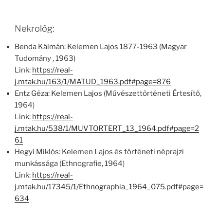
Nekrológ:
Benda Kálmán: Kelemen Lajos 1877-1963 (Magyar
Tudomány , 1963)
Link:
https://real-
j.mtak.hu/163/1/MATUD_1963.pdf#page=876
Entz Géza: Kelemen Lajos (Művészettörténeti Értesítő,
1964)
Link:
https://real-
j.mtak.hu/538/1/MUVTORTERT_13_1964.pdf#page=2
61
Hegyi Miklós: Kelemen Lajos és történeti néprajzi
munkássága (Ethnografie, 1964)
Link:
https://real-
j.mtak.hu/17345/1/Ethnographia_1964_075.pdf#page=
634