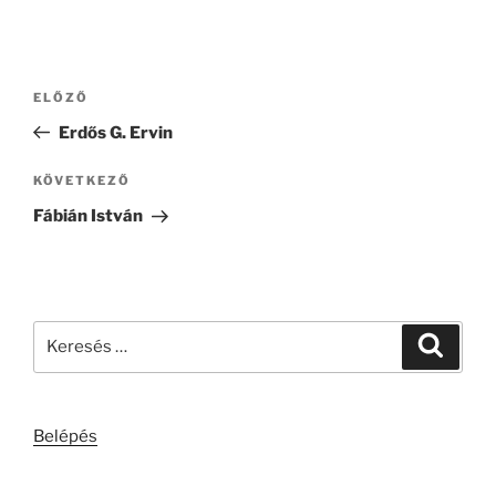
Bejegyzés
Korábbi
ELŐZŐ
navigáció
bejegyzés
Erdős G. Ervin
Következő
KÖVETKEZŐ
bejegyzés
Fábián István
Keresés
Keresé
a
következő
kifejezésre:
Belépés