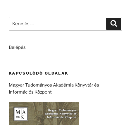
Keresés
Keresé
a
következő
kifejezésre:
Belépés
KAPCSOLÓDÓ OLDALAK
Magyar Tudományos Akadémia Könyvtár és
Információs Központ