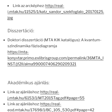
Link az arcképhez:
http://real-
i.mtak.hu/11525/1/katz_sandor_szekfoglalo_20170125.
jpg
Disszertáció:
Doktori disszertáció (MTA KIK katalógus): A kvantum-
színdinamika fázisdiagramja
https://mta-
konyvtar.primo.exlibrisgroup.com/permalink/36MTA_I
NST/jf2ll/alma990007406290209321
Akadémikus ajánlás:
Link az ajánláshoz:
http://real-
j.mtak.hu/6153/1/MT2015Tag.pdf#page=55
Link az ajánláshoz:
https://real-
eod.mtak.hu/17698/1/BC_105_530.pdf#page=42