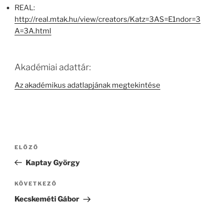
REAL:
http://real.mtak.hu/view/creators/Katz=3AS=E1ndor=3
A=3A.html
Akadémiai adattár:
Az akadémikus adatlapjának megtekintése
Bejegyzés
Korábbi
ELŐZŐ
navigáció
bejegyzés
Kaptay György
Következő
KÖVETKEZŐ
bejegyzés
Kecskeméti Gábor