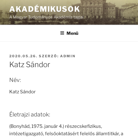
Tartalomhoz
AKADÉMIKUSOK
A Magyar Tudományos Akadémia tagjai
Menü
BEKÜLDVE:
2020.05.26.
SZERZŐ:
ADMIN
Katz Sándor
Név:
Katz Sándor
Életrajzi adatok:
(Bonyhád, 1975. január 4.) részecskefizikus,
intézetigazgató, felsőoktatásért felelős államtitkár, a