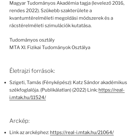
Magyar Tudományos Akadémia tagja (levelező 2016,
rendes 2022). Szűkebb szakterülete a
kvantumtérelméleti megoldási módszerek és a
rácstérelméleti szimulációk kutatása.
Tudományos osztály
MTA XI. Fizikai Tudományok Osztálya
Életrajzi források:
Szigeti, Tamás (Fényképész): Katz Sándor akadémikus
székfoglalója. (Publikálatlan) (2022) Link:
https://real-
i.mtak.hu/11524/
Arckép:
Link az arcképhez:
https://real-i.mtak.hu/21064/