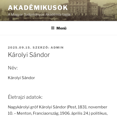
Tartalomhoz
AKADÉMIKUSOK
A Magyar Tudományos Akadémia tagjai
Menü
BEKÜLDVE:
2025.09.15.
SZERZŐ:
ADMIN
Károlyi Sándor
Név:
Károlyi Sándor
Életrajzi adatok:
Nagykárolyi gróf Károlyi Sándor (Pest, 1831. november
10. – Menton, Franciaország, 1906. április 24.) politikus,