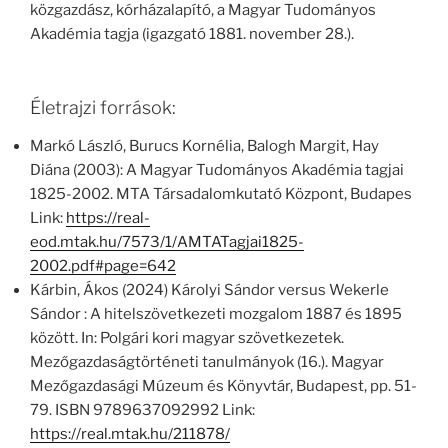
közgazdász, kórházalapító, a Magyar Tudományos
Akadémia tagja (igazgató 1881. november 28.).
Életrajzi források:
Markó László, Burucs Kornélia, Balogh Margit, Hay
Diána (2003): A Magyar Tudományos Akadémia tagjai
1825-2002. MTA Társadalomkutató Központ, Budapes
Link:
https://real-
eod.mtak.hu/7573/1/AMTATagjai1825-
2002.pdf#page=642
Kárbin, Ákos (2024) Károlyi Sándor versus Wekerle
Sándor : A hitelszövetkezeti mozgalom 1887 és 1895
között. In: Polgári kori magyar szövetkezetek.
Mezőgazdaságtörténeti tanulmányok (16.). Magyar
Mezőgazdasági Múzeum és Könyvtár, Budapest, pp. 51-
79. ISBN 9789637092992 Link:
https://real.mtak.hu/211878/