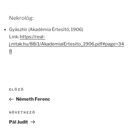
Nekrológ:
Gyászhír (Akadémia Értesítő, 1906)
Link:
https://real-
j.mtak.hu/88/1/AkademiaiErtesito_1906.pdf#page=34
8
Bejegyzés
Korábbi
ELŐZŐ
navigáció
bejegyzés
Németh Ferenc
Következő
KÖVETKEZŐ
bejegyzés
Pál Judit