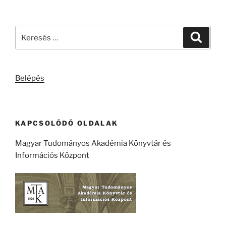
Keresés
Keresé
a
következő
kifejezésre:
Belépés
KAPCSOLÓDÓ OLDALAK
Magyar Tudományos Akadémia Könyvtár és
Információs Központ