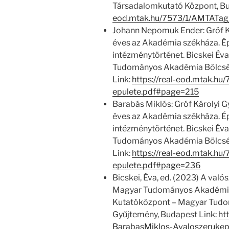
Társadalomkutató Központ, Bu
eod.mtak.hu/7573/1/AMTATa
Johann Nepomuk Ender: Gróf K
éves az Akadémia székháza. Ép
intézménytörténet. Bicskei Év
Tudományos Akadémia Bölcsés
Link:
https://real-eod.mtak.h
epulete.pdf#page=215
Barabás Miklós: Gróf Károlyi 
éves az Akadémia székháza. Ép
intézménytörténet. Bicskei Év
Tudományos Akadémia Bölcsés
Link:
https://real-eod.mtak.h
epulete.pdf#page=236
Bicskei, Éva, ed. (2023) A való
Magyar Tudományos Akadémiá
Kutatóközpont – Magyar Tud
Gyűjtemény, Budapest Link:
ht
BarabasMiklos-Avaloszeruke