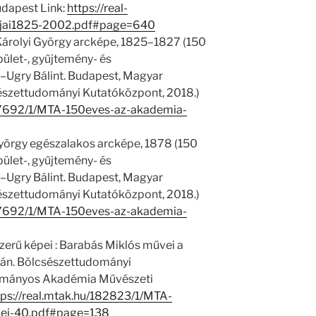
dapest Link:
https://real-
gjai1825-2002.pdf#page=640
árolyi György arcképe, 1825–1827 (150
ület-, gyűjtemény- és
a–Ugry Bálint. Budapest, Magyar
zettudományi Kutatóközpont, 2018.)
u/7692/1/MTA-150eves-az-akademia-
György egészalakos arcképe, 1878 (150
ület-, gyűjtemény- és
a–Ugry Bálint. Budapest, Magyar
zettudományi Kutatóközpont, 2018.)
u/7692/1/MTA-150eves-az-akademia-
szerű képei : Barabás Miklós művei a
n. Bölcsészettudományi
ományos Akadémia Művészeti
tps://real.mtak.hu/182823/1/MTA-
pei-40.pdf#page=138