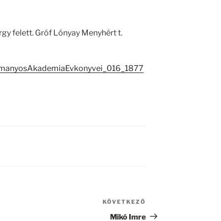
y felett. Gróf Lónyay Menyhért t.
domanyosAkademiaEvkonyvei_016_1877
KÖVETKEZŐ
Következő
bejegyzés
Mikó Imre