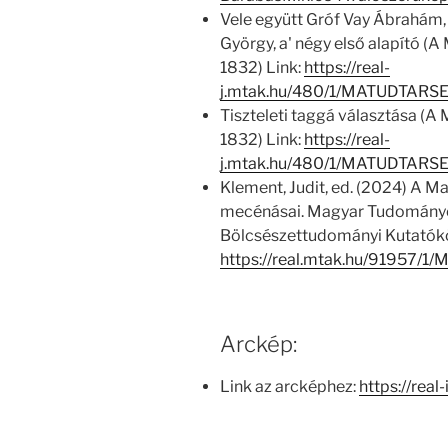
Vele együtt Gróf Vay Ábrahám,
György, a' négy első alapító (
1832) Link:
https://real-
j.mtak.hu/480/1/MATUDTARS
Tiszteleti taggá választása (
1832) Link:
https://real-
j.mtak.hu/480/1/MATUDTARS
Klement, Judit, ed. (2024) A
mecénásai. Magyar Tudomány
Bölcsészettudományi Kutatókö
https://real.mtak.hu/91957/
Arckép:
Link az arcképhez:
https://real