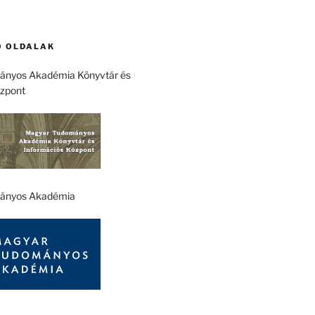
 OLDALAK
nyos Akadémia Könyvtár és
özpont
ányos Akadémia