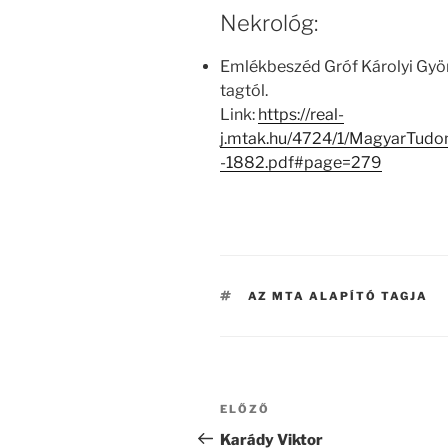
Nekrológ:
Emlékbeszéd Gróf Károlyi Györg
tagtól.
Link:
https://real-
j.mtak.hu/4724/1/MagyarTu
-1882.pdf#page=279
CÍMKÉK
AZ MTA ALAPÍTÓ TAGJA
Bejegyzés
Korábbi
ELŐZŐ
navigáció
bejegyzés
Karády Viktor