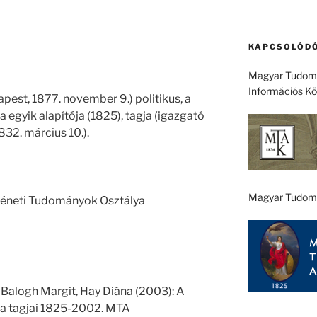
KAPCSOLÓDÓ
Magyar Tudomá
Információs K
pest, 1877. november 9.) politikus, a
yik alapítója (1825), tagja (igazgató
832. március 10.).
Magyar Tudom
rténeti Tudományok Osztálya
 Balogh Margit, Hay Diána (2003): A
 tagjai 1825-2002. MTA