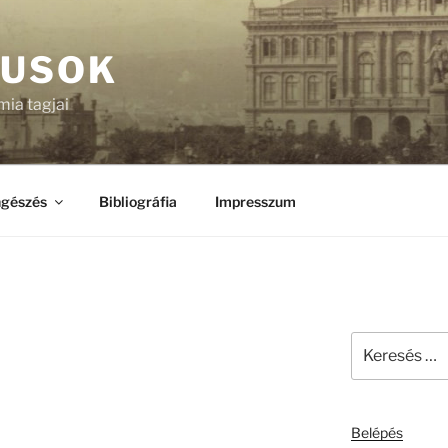
KUSOK
ia tagjai
gészés
Bibliográfia
Impresszum
Keresés
a
következő
kifejezésre:
Belépés