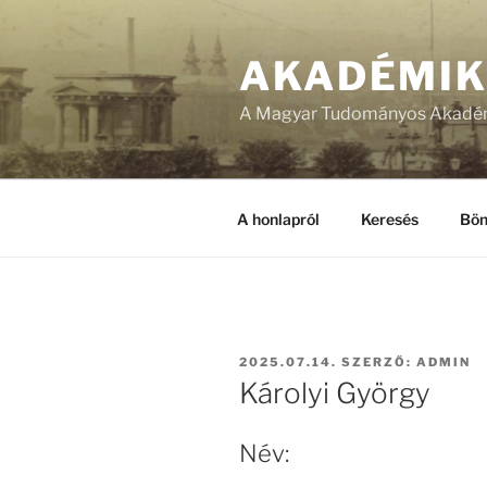
Tartalomhoz
AKADÉMI
A Magyar Tudományos Akadém
A honlapról
Keresés
Bön
BEKÜLDVE:
2025.07.14.
SZERZŐ:
ADMIN
Károlyi György
Név: