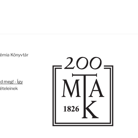
émia Könyvtár
 meg! - Így
tételeinek