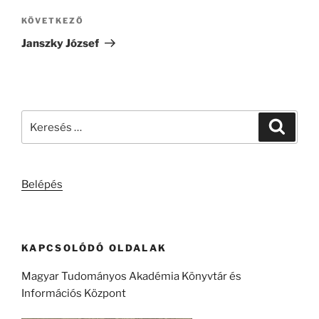
Következő
KÖVETKEZŐ
bejegyzés
Janszky József
Keresés
Keresé
a
következő
kifejezésre:
Belépés
KAPCSOLÓDÓ OLDALAK
Magyar Tudományos Akadémia Könyvtár és
Információs Központ