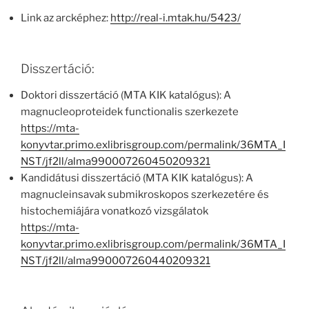
Link az arcképhez:
http://real-i.mtak.hu/5423/
Disszertáció:
Doktori disszertáció (MTA KIK katalógus): A
magnucleoproteidek functionalis szerkezete
https://mta-
konyvtar.primo.exlibrisgroup.com/permalink/36MTA_I
NST/jf2ll/alma990007260450209321
Kandidátusi disszertáció (MTA KIK katalógus): A
magnucleinsavak submikroskopos szerkezetére és
histochemiájára vonatkozó vizsgálatok
https://mta-
konyvtar.primo.exlibrisgroup.com/permalink/36MTA_I
NST/jf2ll/alma990007260440209321