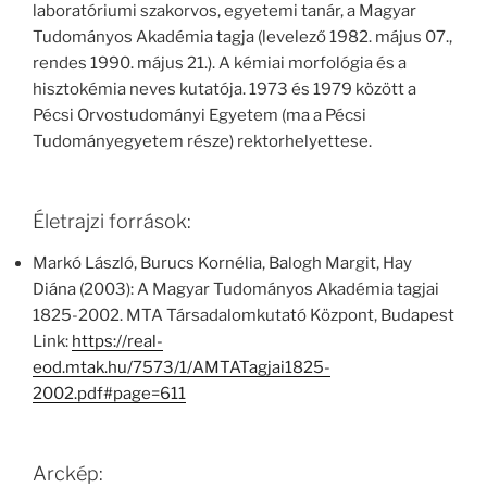
laboratóriumi szakorvos, egyetemi tanár, a Magyar
Tudományos Akadémia tagja (levelező 1982. május 07.,
rendes 1990. május 21.). A kémiai morfológia és a
hisztokémia neves kutatója. 1973 és 1979 között a
Pécsi Orvostudományi Egyetem (ma a Pécsi
Tudományegyetem része) rektorhelyettese.
Életrajzi források:
Markó László, Burucs Kornélia, Balogh Margit, Hay
Diána (2003): A Magyar Tudományos Akadémia tagjai
1825-2002. MTA Társadalomkutató Központ, Budapest
Link:
https://real-
eod.mtak.hu/7573/1/AMTATagjai1825-
2002.pdf#page=611
Arckép: