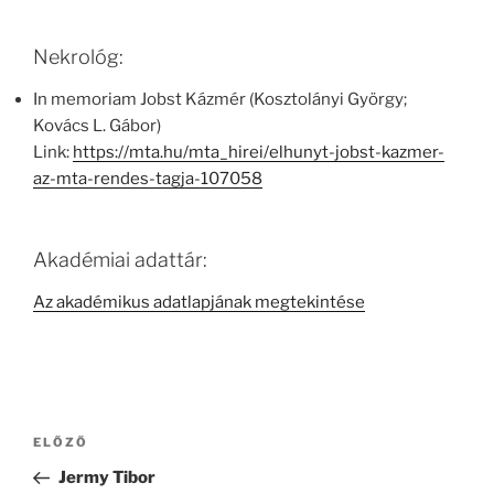
Nekrológ:
In memoriam Jobst Kázmér (Kosztolányi György;
Kovács L. Gábor)
Link:
https://mta.hu/mta_hirei/elhunyt-jobst-kazmer-
az-mta-rendes-tagja-107058
Akadémiai adattár:
Az akadémikus adatlapjának megtekintése
Bejegyzés
Korábbi
ELŐZŐ
navigáció
bejegyzés
Jermy Tibor