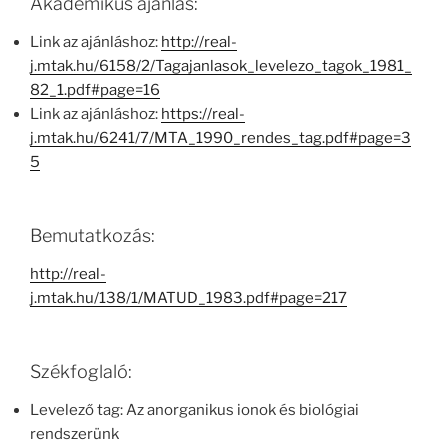
Akadémikus ajánlás:
Link az ajánláshoz:
http://real-
j.mtak.hu/6158/2/Tagajanlasok_levelezo_tagok_1981_
82_1.pdf#page=16
Link az ajánláshoz:
https://real-
j.mtak.hu/6241/7/MTA_1990_rendes_tag.pdf#page=3
5
Bemutatkozás:
http://real-
j.mtak.hu/138/1/MATUD_1983.pdf#page=217
Székfoglaló:
Levelező tag: Az anorganikus ionok és biológiai
rendszerünk