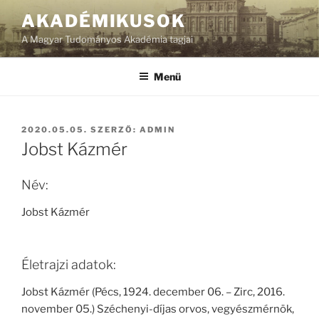
Tartalomhoz
AKADÉMIKUSOK
A Magyar Tudományos Akadémia tagjai
Menü
BEKÜLDVE:
2020.05.05.
SZERZŐ:
ADMIN
Jobst Kázmér
Név:
Jobst Kázmér
Életrajzi adatok:
Jobst Kázmér (Pécs, 1924. december 06. – Zirc, 2016.
november 05.) Széchenyi-díjas orvos, vegyészmérnök,