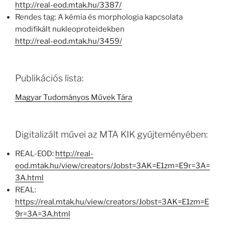
http://real-eod.mtak.hu/3387/
Rendes tag: A kémia és morphologia kapcsolata
modifikált nukleoproteidekben
http://real-eod.mtak.hu/3459/
Publikációs lista:
Magyar Tudományos Művek Tára
Digitalizált művei az MTA KIK gyűjteményében:
REAL-EOD:
http://real-
eod.mtak.hu/view/creators/Jobst=3AK=E1zm=E9r=3A=
3A.html
REAL:
https://real.mtak.hu/view/creators/Jobst=3AK=E1zm=E
9r=3A=3A.html