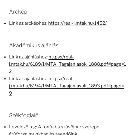
Arckép:
Link az arcképhez:
https://real-i.mtak.hu/1452/
Akadémikus ajánlás:
Link az ajánláshoz:
https://real-
j.mtak.hu/6189/1/MTA_Tagajanlasok_1888.pdf#page=1
2
Link az ajánláshoz:
https://real-
j.mtak.hu/6194/1/MTA_Tagajanlasok_1893.pdf#page=
9
Székfoglaló:
Levelező tag: A fonó- és szövőipar szerepe
árúforgalmunkban és teendőink