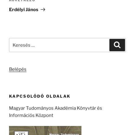
Következő
bejegyzés
Erdélyi János
Keresés
Keresé
a
következő
kifejezésre:
Belépés
KAPCSOLÓDÓ OLDALAK
Magyar Tudományos Akadémia Könyvtár és
Információs Központ