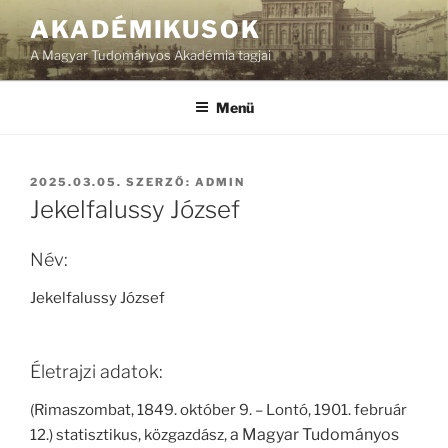
Tartalomhoz
AKADÉMIKUSOK
A Magyar Tudományos Akadémia tagjai
Menü
BEKÜLDVE:
2025.03.05.
SZERZŐ:
ADMIN
Jekelfalussy József
Név:
Jekelfalussy József
Életrajzi adatok:
(Rimaszombat, 1849. október 9. – Lontó, 1901. február
a Magyar Tudományos
12.) statisztikus, közgazdász,