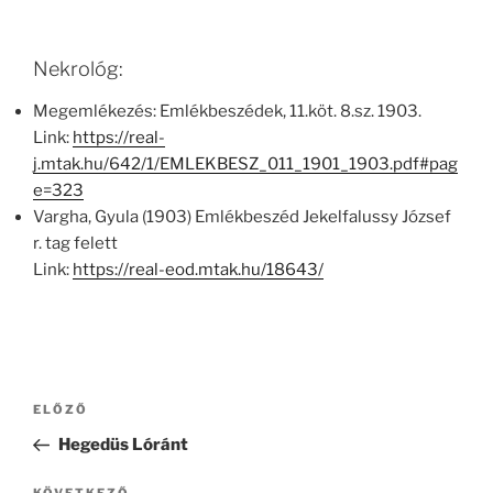
Nekrológ:
Megemlékezés: Emlékbeszédek, 11.köt. 8.sz. 1903.
Link:
https://real-
j.mtak.hu/642/1/EMLEKBESZ_011_1901_1903.pdf#pag
e=323
Vargha, Gyula (1903) Emlékbeszéd Jekelfalussy József
r. tag felett
Link:
https://real-eod.mtak.hu/18643/
Bejegyzés
Korábbi
ELŐZŐ
navigáció
bejegyzés
Hegedüs Lóránt
KÖVETKEZŐ