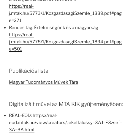
https://real-
j.mtak.hu/5773/1/KozgazdasagiSzemle_1889.pdf#pag
e=271
Rendes tag: Értelmiségünk és a magyarság
https://real-
j.mtak.hu/5778/1/KozgazdasagiSzemle_1894.pdf#pag
e=501
Publikációs lista:
Magyar Tudományos Művek Tára
Digitalizált művei az MTA KIK gyűjteményében:
REAL-EOD:
https://real-
eod.mtak.hu/view/creators/Jekelfalussy=3AJ=F3zsef=
3A=3A.html