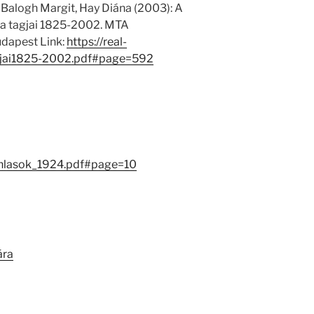
 Balogh Margit, Hay Diána (2003): A
 tagjai 1825-2002. MTA
dapest Link:
https://real-
jai1825-2002.pdf#page=592
anlasok_1924.pdf#page=10
ára