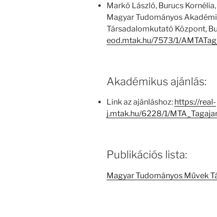
Markó László, Burucs Kornélia,
Magyar Tudományos Akadémia
Társadalomkutató Központ, Bu
eod.mtak.hu/7573/1/AMTATag
Akadémikus ajánlás:
Link az ajánláshoz:
https://real-
j.mtak.hu/6228/1/MTA_Tagaj
Publikációs lista:
Magyar Tudományos Művek T