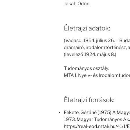
Jakab Ödön
Életrajzi adatok:
(Vadasd, 1854. július 26. – Budap
drámaíró, irodalomtörténész,
(levelező 1924. május 8.)
Tudományos osztály:
MTA I. Nyelv- és Irodalomtud
Életrajzi források:
Fekete, Gézáné (1975) A Magy
1973. Magyar Tudományos Aka
https://real-eod.mtak.hu/41/