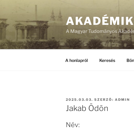
Tartalomhoz
AKADÉMI
A Magyar Tudományos Akadém
A honlapról
Keresés
Bön
BEKÜLDVE:
2025.03.03.
SZERZŐ:
ADMIN
Jakab Ödön
Név: