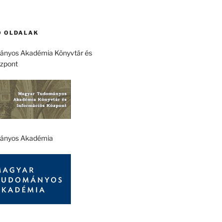
 OLDALAK
nyos Akadémia Könyvtár és
özpont
ányos Akadémia