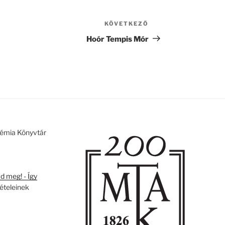
KÖVETKEZŐ
Következő
bejegyzés
Hoór Tempis Mór
émia Könyvtár
 meg! - Így
tételeinek