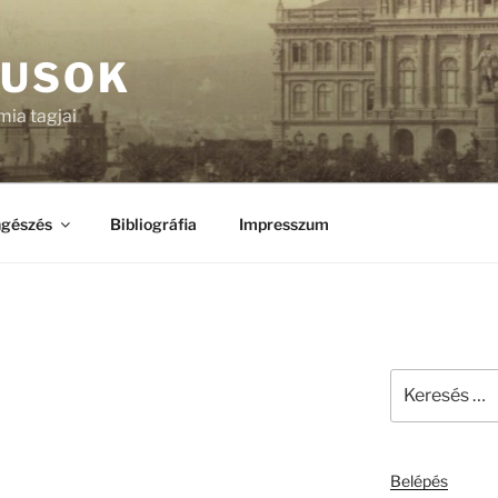
KUSOK
ia tagjai
gészés
Bibliográfia
Impresszum
Keresés
a
következő
kifejezésre:
Belépés