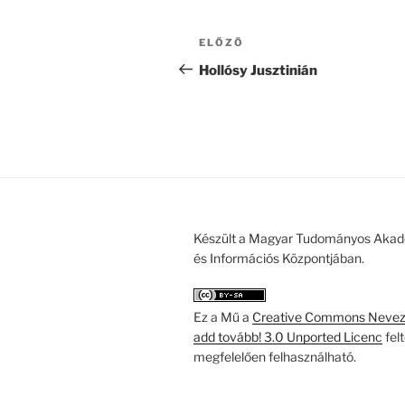
Bejegyzés
Korábbi
ELŐZŐ
navigáció
bejegyzés
Hollósy Jusztinián
Készült a Magyar Tudományos Akad
és Információs Központjában.
Ez a Mű a
Creative Commons Nevezd
add tovább! 3.0 Unported Licenc
fel
megfelelően felhasználható.