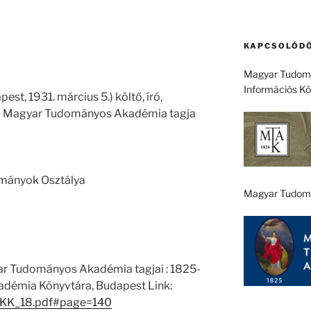
KAPCSOLÓDÓ
Magyar Tudomá
Információs K
est, 1931. március 5.) költő, író,
 a Magyar Tudományos Akadémia tagja
ományok Osztálya
Magyar Tudom
ar Tudományos Akadémia tagjai : 1825-
démia Könyvtára, Budapest Link:
1/EKK_18.pdf#page=140