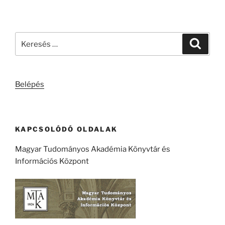
Keresés
Keresé
a
következő
kifejezésre:
Belépés
KAPCSOLÓDÓ OLDALAK
Magyar Tudományos Akadémia Könyvtár és
Információs Központ