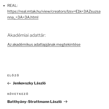
REAL:
https://real.mtak.hu/view/creators/Izsv=E1k=3AZsuzsa
nna_=3A=3A.html
Akadémiai adattár:
Az akadémikus adatlapjának megtekintése
Bejegyzés
Korábbi
ELŐZŐ
navigáció
bejegyzés
Jenkovszky László
Következő
KÖVETKEZŐ
bejegyzés
Batthyány-Strattmann László