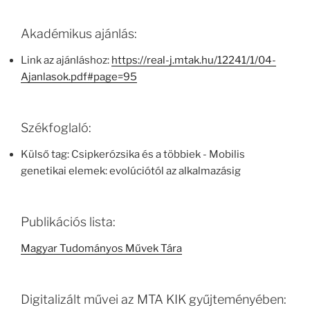
Akadémikus ajánlás:
Link az ajánláshoz:
https://real-j.mtak.hu/12241/1/04-
Ajanlasok.pdf#page=95
Székfoglaló:
Külső tag: Csipkerózsika és a többiek - Mobilis
genetikai elemek: evolúciótól az alkalmazásig
Publikációs lista:
Magyar Tudományos Művek Tára
Digitalizált művei az MTA KIK gyűjteményében: