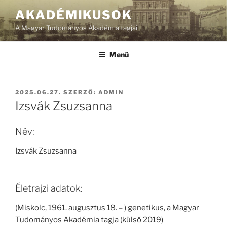
Tartalomhoz
AKADÉMIKUSOK
A Magyar Tudományos Akadémia tagjai
Menü
BEKÜLDVE:
2025.06.27.
SZERZŐ:
ADMIN
Izsvák Zsuzsanna
Név:
Izsvák Zsuzsanna
Életrajzi adatok:
(Miskolc, 1961. augusztus 18. – ) genetikus, a Magyar
Tudományos Akadémia tagja (külső 2019)