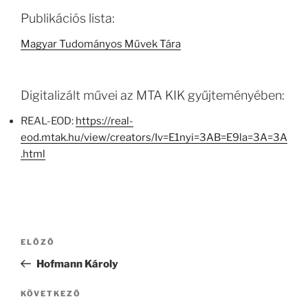
Publikációs lista:
Magyar Tudományos Művek Tára
Digitalizált művei az MTA KIK gyűjteményében:
REAL-EOD:
https://real-
eod.mtak.hu/view/creators/Iv=E1nyi=3AB=E9la=3A=3A
.html
Bejegyzés
Korábbi
ELŐZŐ
navigáció
bejegyzés
Hofmann Károly
Következő
KÖVETKEZŐ