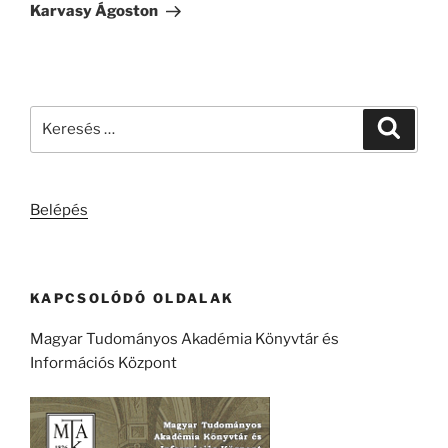
bejegyzés
Karvasy Ágoston
Keresés
Keresé
a
következő
kifejezésre:
Belépés
KAPCSOLÓDÓ OLDALAK
Magyar Tudományos Akadémia Könyvtár és
Információs Központ