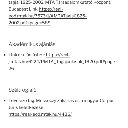
tagjai 1825-2002. MTA Társadalomkutató Központ,
Budapest Link:
https://real-
eod.mtak.hu/7573/1/AMTATagjai1825-
2002.pdf#page=589
Akadémikus ajánlás:
Link az ajánláshoz:
https://real-
j.mtak.hu/6224/1/MTA_Tagajanlasok_1920.pdf#page=
26
Székfoglaló:
Levelező tag: Mossóczy Zakariás és a magyar Corpus
Juris keletkezése
https://real-eod.mtak.hu/4436/