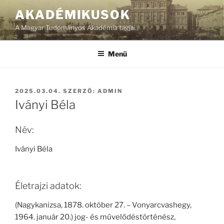
Tartalomhoz
AKADÉMIKUSOK
A Magyar Tudományos Akadémia tagjai
Menü
BEKÜLDVE:
2025.03.04.
SZERZŐ:
ADMIN
Iványi Béla
Név:
Iványi Béla
Életrajzi adatok:
(Nagykanizsa, 1878. október 27. – Vonyarcvashegy,
1964. január 20.) jog- és művelődéstörténész,