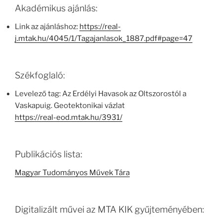
Akadémikus ajánlás:
Link az ajánláshoz:
https://real-
j.mtak.hu/4045/1/Tagajanlasok_1887.pdf#page=47
Székfoglaló:
Levelező tag: Az Erdélyi Havasok az Oltszorostól a
Vaskapuig. Geotektonikai vázlat
https://real-eod.mtak.hu/3931/
Publikációs lista:
Magyar Tudományos Művek Tára
Digitalizált művei az MTA KIK gyűjteményében: