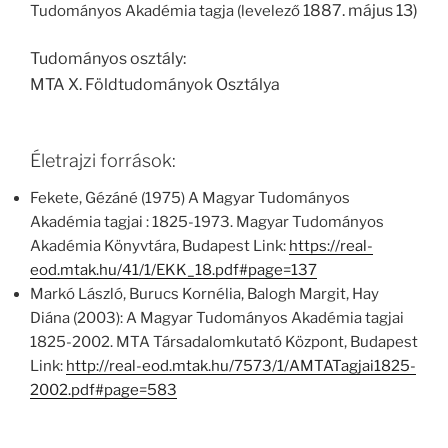
1887. május 13)
Tudományos Akadémia tagja (levelező
Tudományos osztály:
MTA X. Földtudományok Osztálya
Életrajzi források:
Fekete, Gézáné (1975) A Magyar Tudományos
Akadémia tagjai : 1825-1973. Magyar Tudományos
Akadémia Könyvtára, Budapest Link:
https://real-
eod.mtak.hu/41/1/EKK_18.pdf#page=137
Markó László, Burucs Kornélia, Balogh Margit, Hay
Diána (2003): A Magyar Tudományos Akadémia tagjai
1825-2002. MTA Társadalomkutató Központ, Budapest
Link:
http://real-eod.mtak.hu/7573/1/AMTATagjai1825-
2002.pdf#page=583