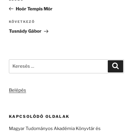
navigáció
bejegyzés
Hoór Tempis Mór
Következő
KÖVETKEZŐ
bejegyzés
Tusnády Gábor
Keresés
Keresé
a
következő
kifejezésre:
Belépés
KAPCSOLÓDÓ OLDALAK
Magyar Tudományos Akadémia Könyvtár és