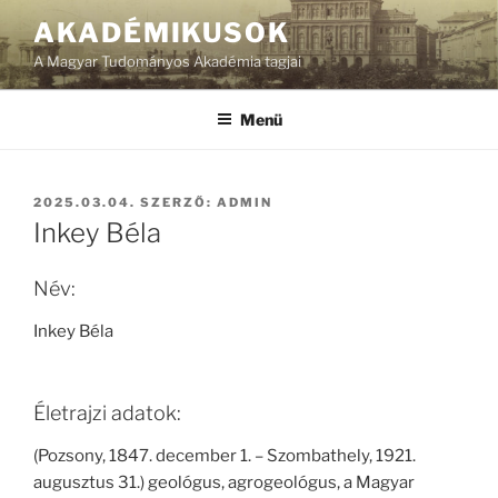
Tartalomhoz
AKADÉMIKUSOK
A Magyar Tudományos Akadémia tagjai
Menü
BEKÜLDVE:
2025.03.04.
SZERZŐ:
ADMIN
Inkey Béla
Név:
Inkey Béla
Életrajzi adatok:
(Pozsony, 1847. december 1. – Szombathely, 1921.
augusztus 31.) geológus, agrogeológus, a Magyar