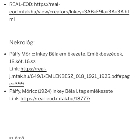
REAL-EOD:
https://real-
eod.mtak.hu/view/creators/Inkey=3AB=E9la=3A=3A.ht
ml
Nekrológ:
Pálfy Móric: Inkey Béla emlékezete. Emlékbeszédek,
18.köt. 16.sz.
Link:
https://real-
j.mtak.hu/649/1/EMLEKBESZ_018_1921_1925.pdf#pag
e=399
Pálfy, Móricz (1924) Inkey Béla l. tag emlékezete
Link:
https://real-eod.mtak.hu/18777/
Bejegyzés
Korábbi
ELŐZŐ