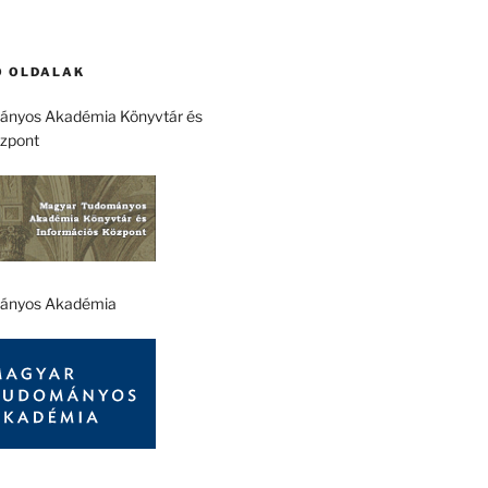
 OLDALAK
nyos Akadémia Könyvtár és
özpont
ányos Akadémia