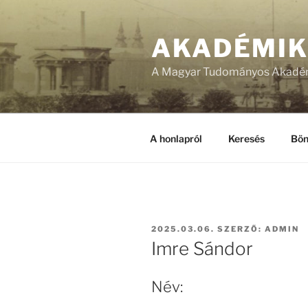
Tartalomhoz
AKADÉMI
A Magyar Tudományos Akadém
A honlapról
Keresés
Bön
BEKÜLDVE:
2025.03.06.
SZERZŐ:
ADMIN
Imre Sándor
Név: