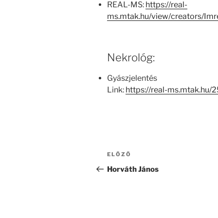
REAL-MS:
https://real-
ms.mtak.hu/view/creators/I
Nekrológ:
Gyászjelentés
Link:
https://real-ms.mtak.hu
Bejegyzés
Korábbi
ELŐZŐ
navigáció
bejegyzés
Horváth János