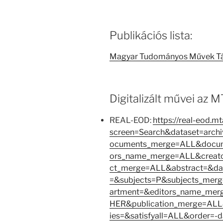
Publikációs lista:
Magyar Tudományos Művek T
Digitalizált művei az
REAL-EOD:
https://real-eod.m
screen=Search&dataset=arc
ocuments_merge=ALL&docume
ors_name_merge=ALL&creat
ct_merge=ALL&abstract=&d
=&subjects=P&subjects_me
artment=&editors_name_mer
HER&publication_merge=ALL
ies=&satisfyall=ALL&order=-