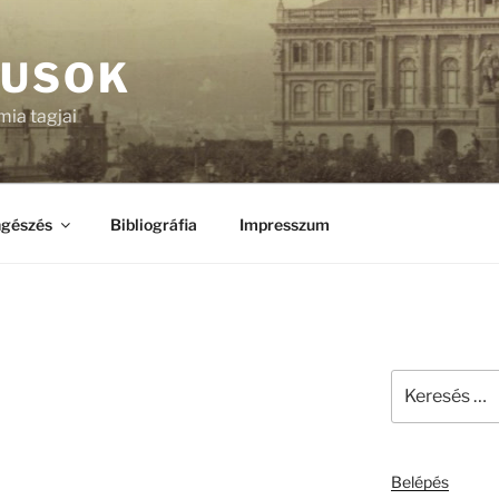
KUSOK
ia tagjai
gészés
Bibliográfia
Impresszum
Keresés
a
következő
kifejezésre:
Belépés