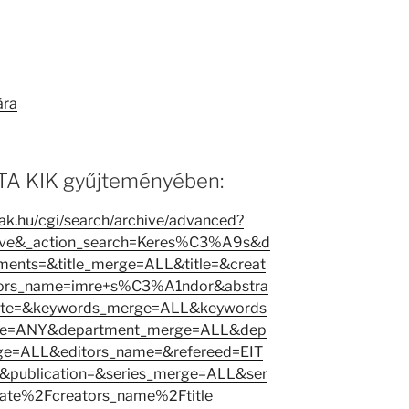
ára
 MTA KIK gyűjteményében:
tak.hu/cgi/search/archive/advanced?
hive&_action_search=Keres%C3%A9s&d
nts=&title_merge=ALL&title=&creat
ors_name=imre+s%C3%A1ndor&abstra
ate=&keywords_merge=ALL&keywords
rge=ANY&department_merge=ALL&dep
ge=ALL&editors_name=&refereed=EIT
&publication=&series_merge=ALL&ser
date%2Fcreators_name%2Ftitle