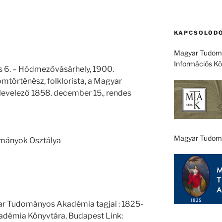
KAPCSOLÓDÓ
Magyar Tudomá
Információs K
s 6. – Hódmezővásárhely, 1900.
omtörténész, folklorista, a Magyar
evelező 1858. december 15., rendes
Magyar Tudom
ományok Osztálya
ar Tudományos Akadémia tagjai : 1825-
démia Könyvtára, Budapest Link: