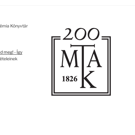
émia Könyvtár
 meg! - Így
tételeinek