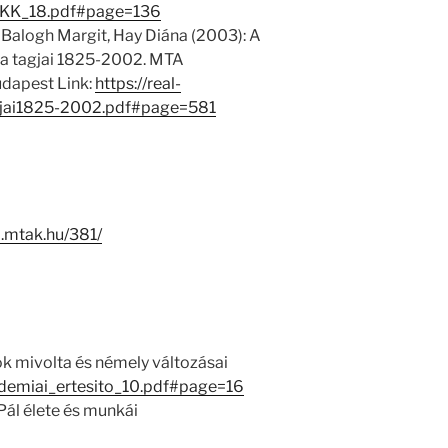
1/EKK_18.pdf#page=136
 Balogh Margit, Hay Diána (2003): A
 tagjai 1825-2002. MTA
dapest Link:
https://real-
jai1825-2002.pdf#page=581
-i.mtak.hu/381/
k mivolta és némely változásai
kademiai_ertesito_10.pdf#page=16
Pál élete és munkái