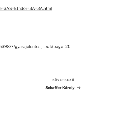
mre=3AS=E1ndor=3A=3A.html
/25398/7/gyaszjelentes_I.pdf#page=20
KÖVETKEZŐ
Következő
bejegyzés
Schaffer Károly