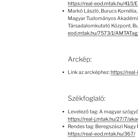
https://real-eod.mtak.hu/41/
Markó László, Burucs Kornélia,
Magyar Tudományos Akadémia
Társadalomkutató Központ, Bu
eod.mtak.hu/7573/1/AMTATag
Arckép:
Link az arcképhez:
https://real
Székfoglaló:
Levelező tag: A magyar szógyö
https://real-j.mtak.hu/27/7/a
Rendes tag: Beregszászi Nagy 
https://real-eod.mtak.hu/367/