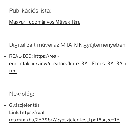
Publikációs lista:
Magyar Tudományos Művek Tára
Digitalizált művei az MTA KIK gyűjteményében:
REAL-EOD:
https://real-
eod.mtak.hu/view/creators/Imre=3AJ=E1nos=3A=3A.h
tml
Nekrológ:
Gyászjelentés
Link:
https://real-
ms.mtak.hu/25398/7/gyaszjelentes_I.pdf#page=15