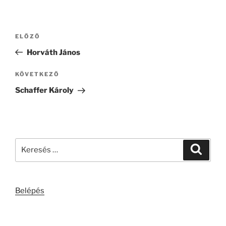
Bejegyzés
Korábbi
ELŐZŐ
navigáció
bejegyzés
Horváth János
Következő
KÖVETKEZŐ
bejegyzés
Schaffer Károly
Keresés
Keresé
a
következő
kifejezésre:
Belépés