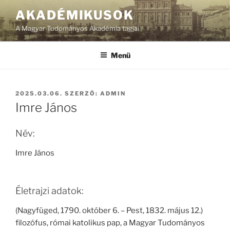
Tartalomhoz
AKADÉMIKUSOK
A Magyar Tudományos Akadémia tagjai
Menü
BEKÜLDVE:
2025.03.06.
SZERZŐ:
ADMIN
Imre János
Név:
Imre János
Életrajzi adatok:
(Nagyfüged, 1790. október 6. – Pest, 1832. május 12.)
filozófus, római katolikus pap, a Magyar Tudományos