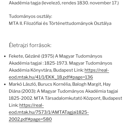
Akadémia tagja (levelező, rendes 1830. november 17.)
Tudományos osztály:
MTA II. Filozófiai és Történettudományok Osztálya
Életrajzi források:
Fekete, Gézáné (1975) A Magyar Tudományos
Akadémia tagjai : 1825-1973. Magyar Tudományos
Akadémia Könyvtára, Budapest Link:
https://real-
eod.mtak.hu/41/1/EKK_18.pdf#page=136
Markó László, Burucs Kornélia, Balogh Margit, Hay
Diána (2003): A Magyar Tudományos Akadémia tagjai
1825-2002. MTA Társadalomkutató Központ, Budapest
Link:
https://real-
eod.mtak.hu/7573/1/AMTATagjai1825-
2002.pdf#page=580