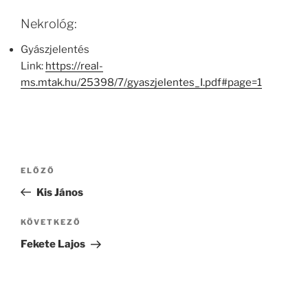
Nekrológ:
Gyászjelentés
Link:
https://real-
ms.mtak.hu/25398/7/gyaszjelentes_I.pdf#page=1
Bejegyzés
Korábbi
ELŐZŐ
navigáció
bejegyzés
Kis János
Következő
KÖVETKEZŐ
bejegyzés
Fekete Lajos