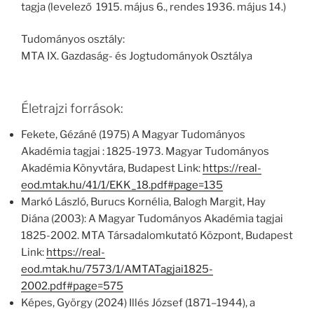
tagja (levelező 1915. május 6., rendes 1936. május 14.)
Tudományos osztály:
MTA IX. Gazdaság- és Jogtudományok Osztálya
Életrajzi források:
Fekete, Gézáné (1975) A Magyar Tudományos
Akadémia tagjai : 1825-1973. Magyar Tudományos
Akadémia Könyvtára, Budapest Link:
https://real-
eod.mtak.hu/41/1/EKK_18.pdf#page=135
Markó László, Burucs Kornélia, Balogh Margit, Hay
Diána (2003): A Magyar Tudományos Akadémia tagjai
1825-2002. MTA Társadalomkutató Központ, Budapest
Link:
https://real-
eod.mtak.hu/7573/1/AMTATagjai1825-
2002.pdf#page=575
Képes, György (2024) Illés József (1871–1944), a