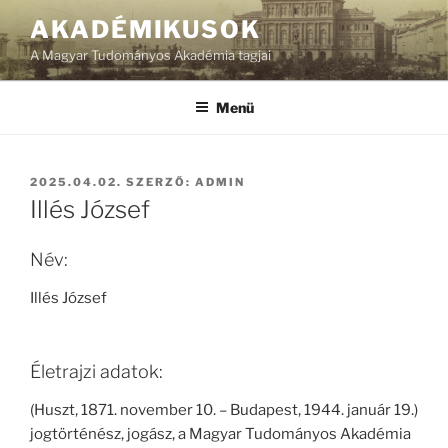
Tartalomhoz
AKADÉMIKUSOK
A Magyar Tudományos Akadémia tagjai
Menü
BEKÜLDVE:
2025.04.02.
SZERZŐ:
ADMIN
Illés József
Név:
Illés József
Életrajzi adatok:
(Huszt, 1871. november 10. – Budapest, 1944. január 19.)
jogtörténész, jogász, a Magyar Tudományos Akadémia