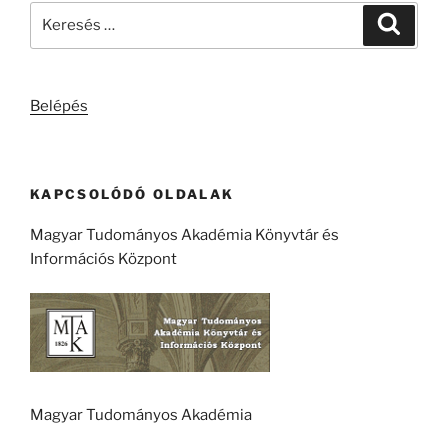
Keresés
Keresé
a
következő
kifejezésre:
Belépés
KAPCSOLÓDÓ OLDALAK
Magyar Tudományos Akadémia Könyvtár és
Információs Központ
Magyar Tudományos Akadémia