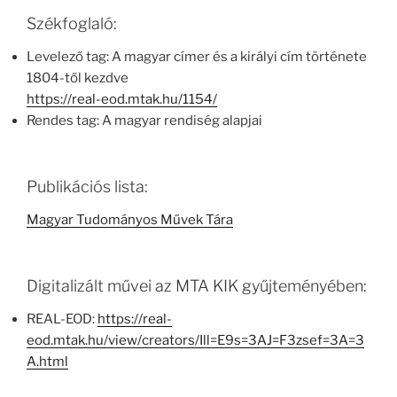
Székfoglaló:
Levelező tag: A magyar címer és a királyi cím története
1804-től kezdve
https://real-eod.mtak.hu/1154/
Rendes tag: A magyar rendiség alapjai
Publikációs lista:
Magyar Tudományos Művek Tára
Digitalizált művei az MTA KIK gyűjteményében:
REAL-EOD:
https://real-
eod.mtak.hu/view/creators/Ill=E9s=3AJ=F3zsef=3A=3
A.html