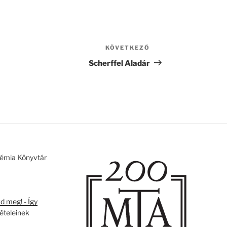
KÖVETKEZŐ
Következő
bejegyzés
Scherffel Aladár
émia Könyvtár
 meg! - Így
tételeinek