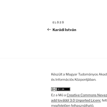
Bejegyzés
Korábbi
ELŐZŐ
navigáció
bejegyzés
Karádi István
Készült a Magyar Tudományos Akad
és Információs Központjában.
Ez a Mű a
Creative Commons Nevezd
add tovább! 3.0 Unported Licenc
fel
megfelelően felhasználható.