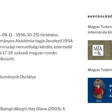
KAPCSOLÓDÓ
Magyar Tudomá
Információs K
1-08-11 – 1956-10-25) történész,
ományos Akadémia tagja (levelező 1954.
arországi nemzetiségi kérdés, ezen belül
a 17-19. századi magyar-román
lkozott.
Magyar Tudom
tudományok Osztálya
 Balogh Margit, Hay Diána (2003): A