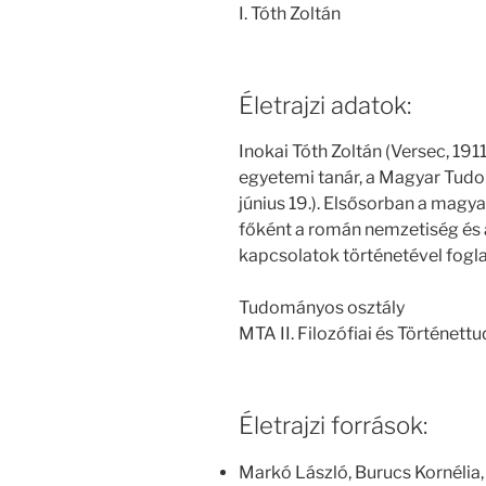
I. Tóth Zoltán
Életrajzi adatok:
Inokai Tóth Zoltán (Versec, 191
egyetemi tanár, a Magyar Tud
június 19.). Elsősorban a magy
főként a román nemzetiség és 
kapcsolatok történetével fogla
Tudományos osztály
MTA II. Filozófiai és Történet
Életrajzi források:
Markó László, Burucs Kornélia,