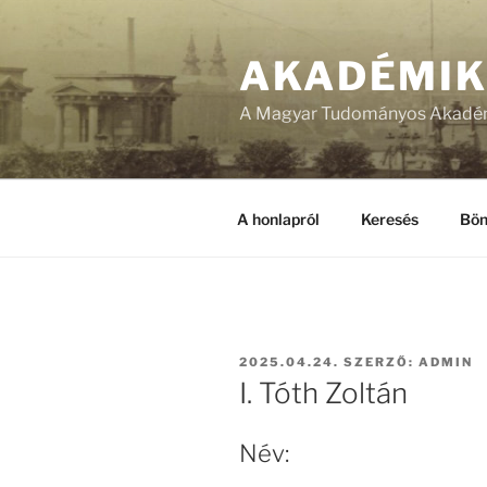
Tartalomhoz
AKADÉMI
A Magyar Tudományos Akadém
A honlapról
Keresés
Bön
BEKÜLDVE:
2025.04.24.
SZERZŐ:
ADMIN
I. Tóth Zoltán
Név: