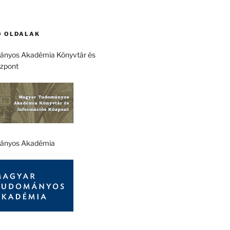
 OLDALAK
nyos Akadémia Könyvtár és
özpont
ányos Akadémia