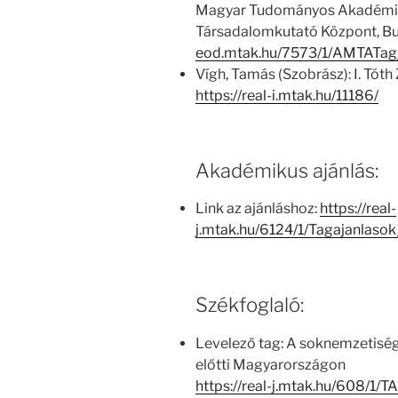
Magyar Tudományos Akadémia
Társadalomkutató Központ, Bu
eod.mtak.hu/7573/1/AMTATag
Vígh, Tamás (Szobrász): I. Tóth
https://real-i.mtak.hu/11186/
Akadémikus ajánlás:
Link az ajánláshoz:
https://real-
j.mtak.hu/6124/1/Tagajanlas
Székfoglaló:
Levelező tag: A soknemzetiség
előtti Magyarországon
https://real-j.mtak.hu/608/