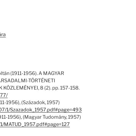
ára
Zoltán (1911-1956). A MAGYAR
RSADALMI-TÖRTÉNETI
ZLEMÉNYEI, 8 (2). pp. 157-158.
677/
911-1956), (Századok, 1957)
13707/1/Szazadok_1957.pdf#page=493
(1911-1956), (Magyar Tudomány, 1957)
140/1/MATUD_1957.pdf#page=127