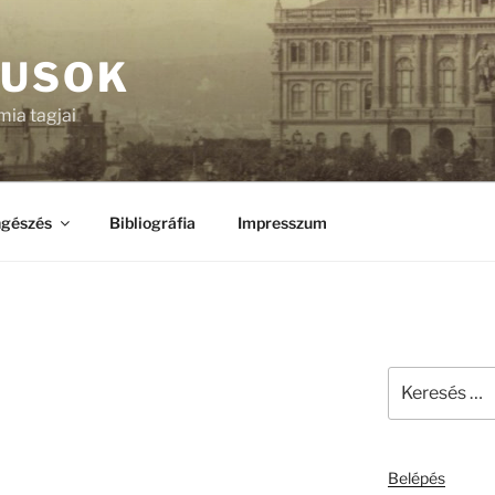
KUSOK
ia tagjai
gészés
Bibliográfia
Impresszum
Keresés
a
következő
kifejezésre:
Belépés