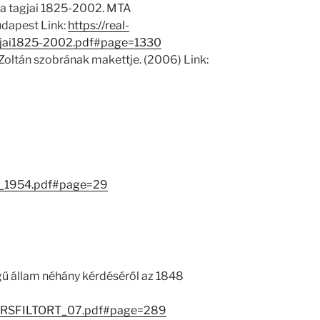
 tagjai 1825-2002. MTA
dapest Link:
https://real-
jai1825-2002.pdf#page=1330
 Zoltán szobrának makettje. (2006) Link:
ok_1954.pdf#page=29
ű állam néhány kérdéséről az 1848
1/TARSFILTORT_07.pdf#page=289