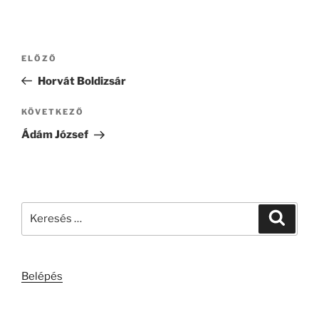
Bejegyzés
Korábbi
ELŐZŐ
navigáció
bejegyzés
Horvát Boldizsár
Következő
KÖVETKEZŐ
bejegyzés
Ádám József
Keresés
Keresé
a
következő
kifejezésre:
Belépés