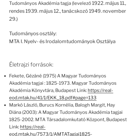
1922. május 11.,
Tudományos Akadémia tagja (levelező
rendes 1939. május 12., tanácskozó 1949. november
29.)
Tudományos osztály:
MTA I. Nyelv- és Irodalomtudományok Osztálya
Életrajzi források:
Fekete, Gézáné (1975) A Magyar Tudományos
Akadémia tagjai : 1825-1973. Magyar Tudományos
Akadémia Könyvtára, Budapest Link:
https://real-
eod.mtak.hu/41/1/EKK_18.pdf#page=133
Markó László, Burucs Kornélia, Balogh Margit, Hay
Diána (2003): A Magyar Tudományos Akadémia tagjai
1825-2002. MTA Társadalomkutató Központ, Budapest
Link:
https://real-
eod.mtak.hu/7573/1/AMTATagjai1825-