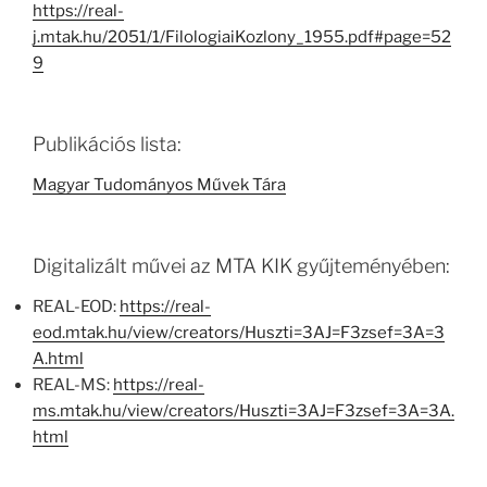
https://real-
j.mtak.hu/2051/1/FilologiaiKozlony_1955.pdf#page=52
9
Publikációs lista:
Magyar Tudományos Művek Tára
Digitalizált művei az MTA KIK gyűjteményében:
REAL-EOD:
https://real-
eod.mtak.hu/view/creators/Huszti=3AJ=F3zsef=3A=3
A.html
REAL-MS:
https://real-
ms.mtak.hu/view/creators/Huszti=3AJ=F3zsef=3A=3A.
html