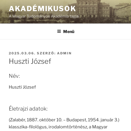
Tartalomhoz
AKADÉMIKUSOK
A Magyar Tudományos Akadémia tagjai
Menü
BEKÜLDVE:
2025.03.06.
SZERZŐ:
ADMIN
Huszti József
Név:
Huszti József
Életrajzi adatok:
(Zalabér, 1887. október 10. – Budapest, 1954. január 3.)
klasszika-filológus, irodalomtörténész, a Magyar