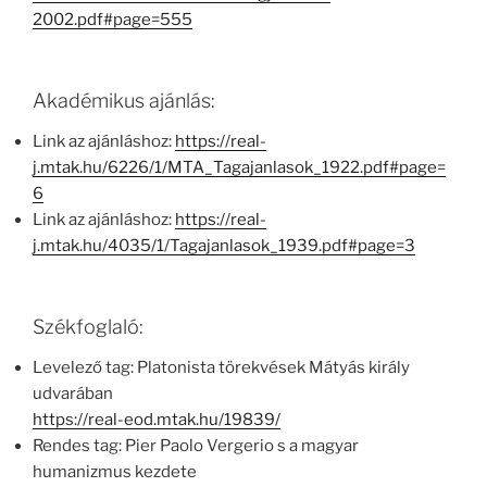
2002.pdf#page=555
Akadémikus ajánlás:
Link az ajánláshoz:
https://real-
j.mtak.hu/6226/1/MTA_Tagajanlasok_1922.pdf#page=
6
Link az ajánláshoz:
https://real-
j.mtak.hu/4035/1/Tagajanlasok_1939.pdf#page=3
Székfoglaló:
Levelező tag: Platonista törekvések Mátyás király
udvarában
https://real-eod.mtak.hu/19839/
Rendes tag: Pier Paolo Vergerio s a magyar
humanizmus kezdete