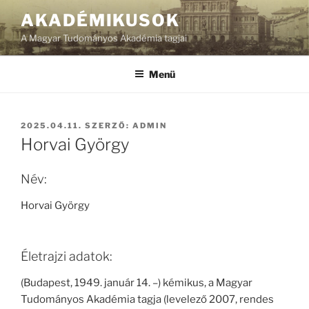
Tartalomhoz
AKADÉMIKUSOK
A Magyar Tudományos Akadémia tagjai
Menü
BEKÜLDVE:
2025.04.11.
SZERZŐ:
ADMIN
Horvai György
Név:
Horvai György
Életrajzi adatok:
(Budapest, 1949. január 14. –) kémikus, a Magyar
Tudományos Akadémia tagja (levelező 2007, rendes