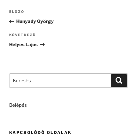
Bejegyzés
Korábbi
ELŐZŐ
navigáció
bejegyzés
Hunyady György
Következő
KÖVETKEZŐ
bejegyzés
Helyes Lajos
Keresés
Keresé
a
következő
kifejezésre:
Belépés
KAPCSOLÓDÓ OLDALAK