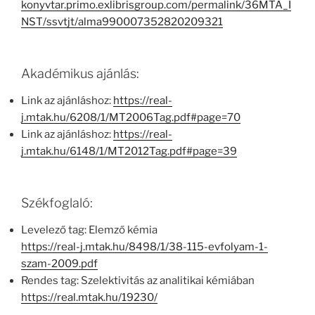
konyvtar.primo.exlibrisgroup.com/permalink/36MTA_I
NST/ssvtjt/alma990007352820209321
Akadémikus ajánlás:
Link az ajánláshoz:
https://real-
j.mtak.hu/6208/1/MT2006Tag.pdf#page=70
Link az ajánláshoz:
https://real-
j.mtak.hu/6148/1/MT2012Tag.pdf#page=39
Székfoglaló:
Levelező tag: Elemző kémia
https://real-j.mtak.hu/8498/1/38-115-evfolyam-1-
szam-2009.pdf
Rendes tag: Szelektivitás az analitikai kémiában
https://real.mtak.hu/19230/