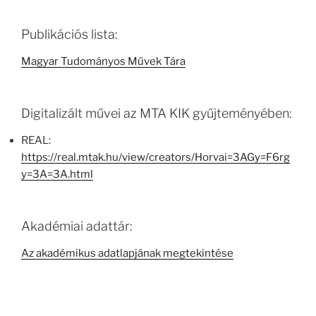
Publikációs lista:
Magyar Tudományos Művek Tára
Digitalizált művei az MTA KIK gyűjteményében:
REAL:
https://real.mtak.hu/view/creators/Horvai=3AGy=F6rg
y=3A=3A.html
Akadémiai adattár:
Az akadémikus adatlapjának megtekintése