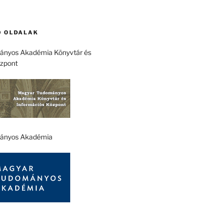
 OLDALAK
nyos Akadémia Könyvtár és
özpont
ányos Akadémia