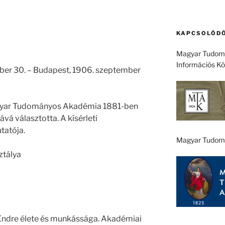
KAPCSOLÓDÓ
Magyar Tudomá
Információs K
ber 30. – Budapest, 1906. szeptember
agyar Tudományos Akadémia 1881-ben
vá választotta. A kísérleti
tatója.
Magyar Tudom
ztálya
 Endre élete és munkássága. Akadémiai