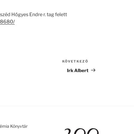
zéd Hőgyes Endre r. tag felett
/18680/
KÖVETKEZŐ
Következő
bejegyzés
Irk Albert
émia Könyvtár