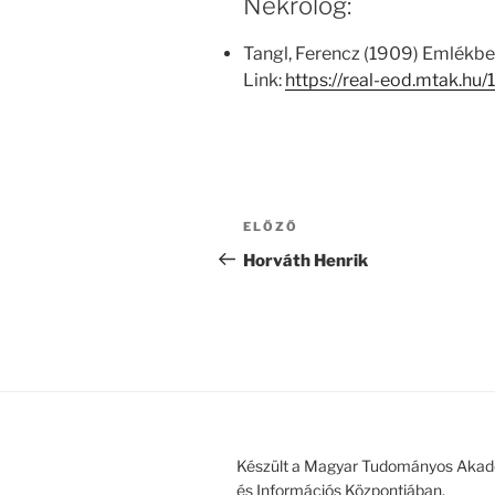
Nekrológ:
Tangl, Ferencz (1909) Emlékbes
Link:
https://real-eod.mtak.hu
Bejegyzés
Korábbi
ELŐZŐ
navigáció
bejegyzés
Horváth Henrik
Készült a Magyar Tudományos Akad
és Információs Központjában.