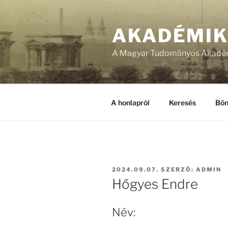
Tartalomhoz
AKADÉMI
A Magyar Tudományos Akadém
A honlapról
Keresés
Bön
BEKÜLDVE:
2024.09.07.
SZERZŐ:
ADMIN
Hőgyes Endre
Név: