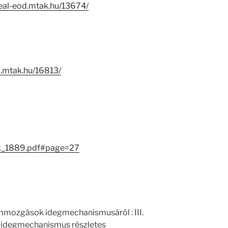
real-eod.mtak.hu/13674/
-i.mtak.hu/16813/
ok_1889.pdf#page=27
emmozgások idegmechanismusáról : III.
 idegmechanismus részletes