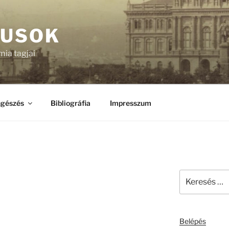
KUSOK
ia tagjai
gészés
Bibliográfia
Impresszum
Keresés
a
következő
kifejezésre:
Belépés