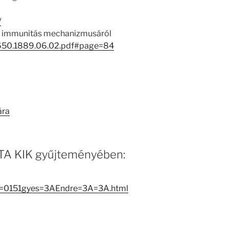
/
ni immunitás mechanizmusáról
/4/650.1889.06.02.pdf#page=84
ára
 MTA KIK gyűjteményében:
H==0151gyes=3AEndre=3A=3A.html