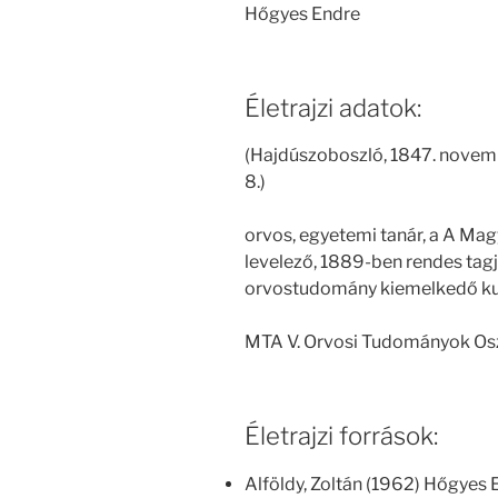
Hőgyes Endre
Életrajzi adatok:
(Hajdúszoboszló, 1847. novem
8.)
orvos, egyetemi tanár, a A M
levelező, 1889-ben rendes tagjá
orvostudomány kiemelkedő ku
MTA V. Orvosi Tudományok Os
Életrajzi források:
Alföldy, Zoltán (1962) Hőgyes