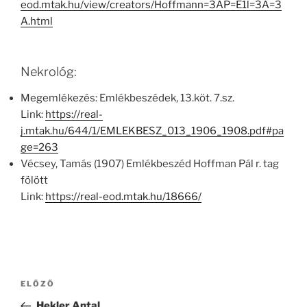
eod.mtak.hu/view/creators/Hoffmann=3AP=E1l=3A=3
A.html
Nekrológ:
Megemlékezés: Emlékbeszédek, 13.köt. 7.sz.
Link:
https://real-
j.mtak.hu/644/1/EMLEKBESZ_013_1906_1908.pdf#pa
ge=263
Vécsey, Tamás (1907) Emlékbeszéd Hoffman Pál r. tag
fölött
Link:
https://real-eod.mtak.hu/18666/
Bejegyzés
Korábbi
ELŐZŐ
navigáció
bejegyzés
Hekler Antal