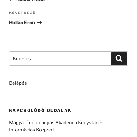
Következő
KÖVETKEZŐ
bejegyzés
Hollán Ernő
Keresés
Keresé
a
következő
kifejezésre:
Belépés
KAPCSOLÓDÓ OLDALAK
Magyar Tudományos Akadémia Könyvtár és
Információs Központ