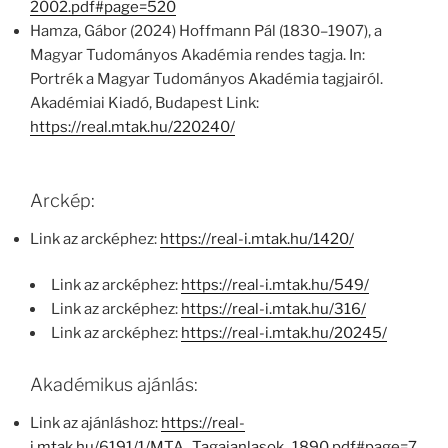
2002.pdf#page=520
Hamza, Gábor (2024) Hoffmann Pál (1830–1907), a
Magyar Tudományos Akadémia rendes tagja. In:
Portrék a Magyar Tudományos Akadémia tagjairól.
Akadémiai Kiadó, Budapest Link:
https://real.mtak.hu/220240/
Arckép:
Link az arcképhez:
https://real-i.mtak.hu/1420/
Link az arcképhez:
https://real-i.mtak.hu/549/
Link az arcképhez:
https://real-i.mtak.hu/316/
Link az arcképhez:
https://real-i.mtak.hu/20245/
Akadémikus ajánlás:
Link az ajánláshoz:
https://real-
j.mtak.hu/6191/1/MTA_Tagajanlasok_1890.pdf#page=7