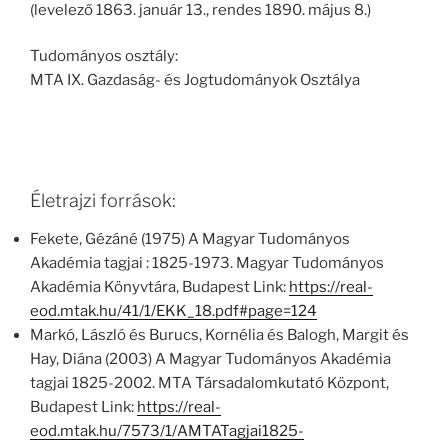
(levelező 1863. január 13., rendes 1890. május 8.)
Tudományos osztály:
MTA IX. Gazdaság- és Jogtudományok Osztálya
Életrajzi források:
Fekete, Gézáné (1975) A Magyar Tudományos
Akadémia tagjai : 1825-1973. Magyar Tudományos
Akadémia Könyvtára, Budapest Link:
https://real-
eod.mtak.hu/41/1/EKK_18.pdf#page=124
Markó, László és Burucs, Kornélia és Balogh, Margit és
Hay, Diána (2003) A Magyar Tudományos Akadémia
tagjai 1825-2002. MTA Társadalomkutató Központ,
Budapest Link:
https://real-
eod.mtak.hu/7573/1/AMTATagjai1825-