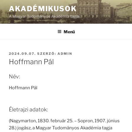
Tartalomhoz
AKADÉMIKUSOK
A Magyar Tudományos Akadémia tagjai
Menü
BEKÜLDVE:
2024.09.07.
SZERZŐ:
ADMIN
Hoffmann Pál
Név:
Hoffmann Pál
Életrajzi adatok:
(Nagymarton, 1830. február 25. – Sopron, 1907. június
28.) jogász, a Magyar Tudományos Akadémia tagja