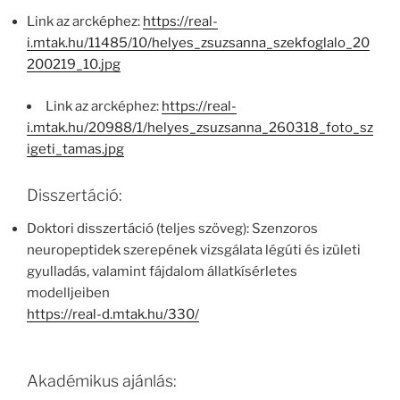
Link az arcképhez:
https://real-
i.mtak.hu/11485/10/helyes_zsuzsanna_szekfoglalo_20
200219_10.jpg
Link az arcképhez:
https://real-
i.mtak.hu/20988/1/helyes_zsuzsanna_260318_foto_sz
igeti_tamas.jpg
Disszertáció:
Doktori disszertáció (teljes szöveg): Szenzoros
neuropeptidek szerepének vizsgálata légúti és izületi
gyulladás, valamint fájdalom állatkísérletes
modelljeiben
https://real-d.mtak.hu/330/
Akadémikus ajánlás: