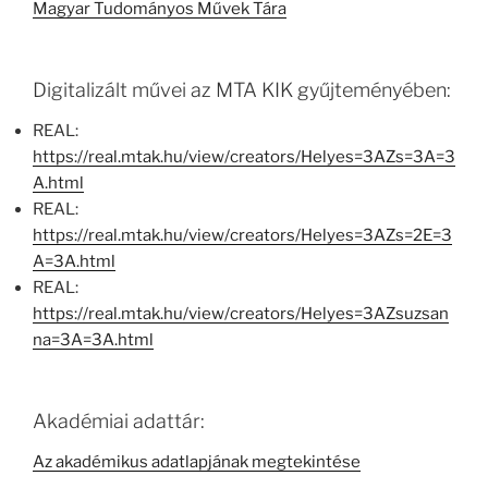
Magyar Tudományos Művek Tára
Digitalizált művei az MTA KIK gyűjteményében:
REAL:
https://real.mtak.hu/view/creators/Helyes=3AZs=3A=3
A.html
REAL:
https://real.mtak.hu/view/creators/Helyes=3AZs=2E=3
A=3A.html
REAL:
https://real.mtak.hu/view/creators/Helyes=3AZsuzsan
na=3A=3A.html
Akadémiai adattár:
Az akadémikus adatlapjának megtekintése