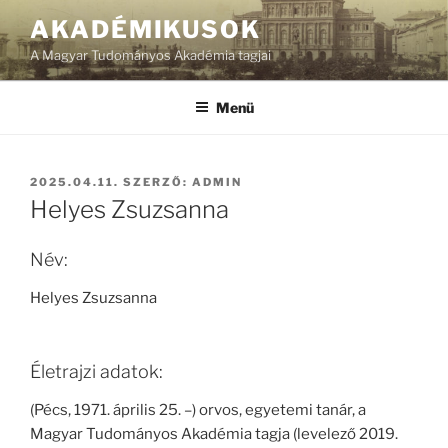
Tartalomhoz
AKADÉMIKUSOK
A Magyar Tudományos Akadémia tagjai
Menü
BEKÜLDVE:
2025.04.11.
SZERZŐ:
ADMIN
Helyes Zsuzsanna
Név:
Helyes Zsuzsanna
Életrajzi adatok:
(Pécs, 1971. április 25. –) orvos, egyetemi tanár, a
Magyar Tudományos Akadémia tagja (levelező 2019.