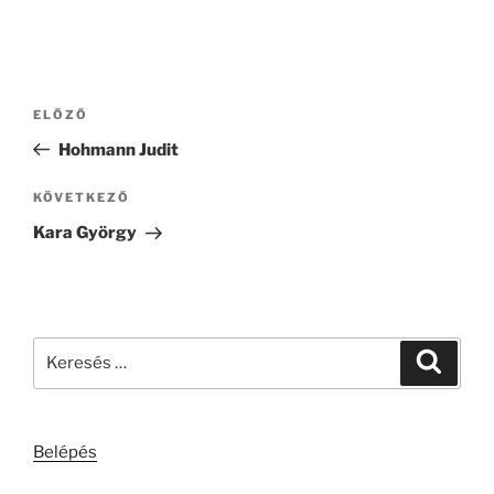
Bejegyzés
Korábbi
ELŐZŐ
navigáció
bejegyzés
Hohmann Judit
Következő
KÖVETKEZŐ
bejegyzés
Kara György
Keresés
Keresé
a
következő
kifejezésre:
Belépés