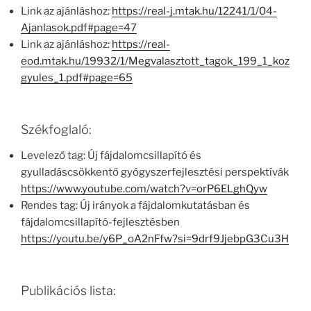
Link az ajánláshoz:
https://real-j.mtak.hu/12241/1/04-
Ajanlasok.pdf#page=47
Link az ajánláshoz:
https://real-
eod.mtak.hu/19932/1/Megvalasztott_tagok_199_1_koz
gyules_1.pdf#page=65
Székfoglaló:
Levelező tag: Új fájdalomcsillapító és
gyulladáscsökkentő gyógyszerfejlesztési perspektívák
https://www.youtube.com/watch?v=orP6ELghQyw
Rendes tag: Új irányok a fájdalomkutatásban és
fájdalomcsillapító-fejlesztésben
https://youtu.be/y6P_oA2nFfw?si=9drf9JjebpG3Cu3H
Publikációs lista: