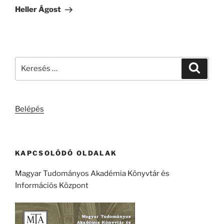
bejegyzés
Heller Ágost
Keresés
Keresé
a
következő
kifejezésre:
Belépés
KAPCSOLÓDÓ OLDALAK
Magyar Tudományos Akadémia Könyvtár és
Információs Központ