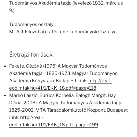
Tudományos Akadémia tagja (levelező 1832. március
9.)
Tudományos osztály:
MTA II. Filozófiai és Történettudományok Osztálya
Életrajzi források:
Fekete, Gézáné (1975) A Magyar Tudományos
Akadémia tagjai : 1825-1973. Magyar Tudományos
Akadémia Könyvtára, Budapest Link:
http://real-
eod.mtak.hu/41/1/EKK_18.pdf#page=118
Markó László, Burucs Kornélia, Balogh Margit, Hay
Diána (2003): A Magyar Tudományos Akadémia tagjai
1825-2002. MTA Társadalomkutató Központ, Budapest
Link:
http://real-
eod.mtak.hu/41/1/EKK_18.pdf#page=499