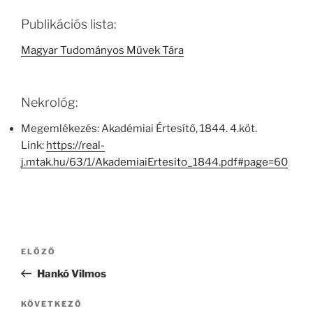
Publikációs lista:
Magyar Tudományos Művek Tára
Nekrológ:
Megemlékezés: Akadémiai Értesítő, 1844. 4.köt.
Link:
https://real-
j.mtak.hu/63/1/AkademiaiErtesito_1844.pdf#page=60
Bejegyzés
Korábbi
ELŐZŐ
navigáció
bejegyzés
Hankó Vilmos
Következő
KÖVETKEZŐ