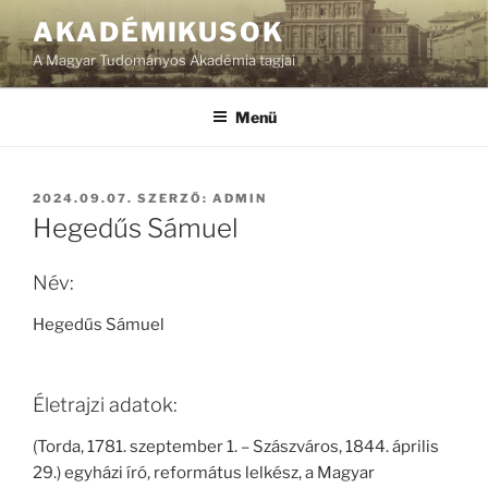
Tartalomhoz
AKADÉMIKUSOK
A Magyar Tudományos Akadémia tagjai
Menü
BEKÜLDVE:
2024.09.07.
SZERZŐ:
ADMIN
Hegedűs Sámuel
Név:
Hegedűs Sámuel
Életrajzi adatok:
(Torda, 1781. szeptember 1. – Szászváros, 1844. április
29.) egyházi író, református lelkész, a Magyar