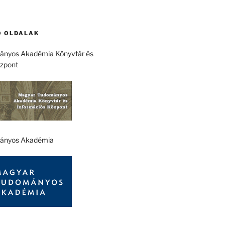
 OLDALAK
nyos Akadémia Könyvtár és
özpont
ányos Akadémia