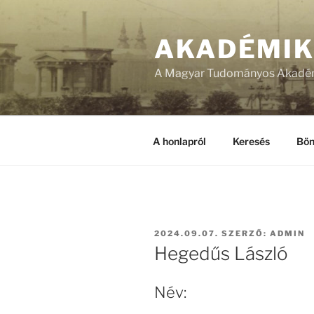
Tartalomhoz
AKADÉMI
A Magyar Tudományos Akadém
A honlapról
Keresés
Bön
BEKÜLDVE:
2024.09.07.
SZERZŐ:
ADMIN
Hegedűs László
Név: