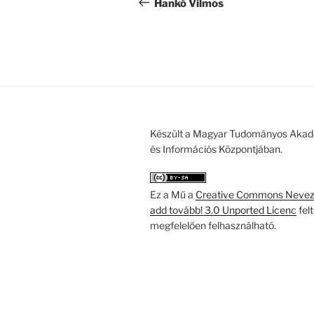
navigáció
bejegyzés
Hankó Vilmos
Készült a Magyar Tudományos Akad
és Információs Központjában.
Ez a Mű a
Creative Commons Nevezd
add tovább! 3.0 Unported Licenc
fel
megfelelően felhasználható.