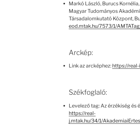
Markó László, Burucs Kornélia,
Magyar Tudományos Akadémia
Társadalomkutató Központ, Bu
eod.mtak.hu/7573/1/AMTATa
Arckép:
Link az arcképhez:
https://real
Székfoglaló:
Levelező tag: Az érzékiség és 
https://real-
j.mtak.hu/34/1/AkademiaiErte