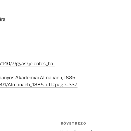
ára
27140/7/gyaszjelentes_ha-
ányos Akadémiai Almanach, 1885.
3044/1/Almanach_1885.pdf#page=337
KÖVETKEZŐ
Következő