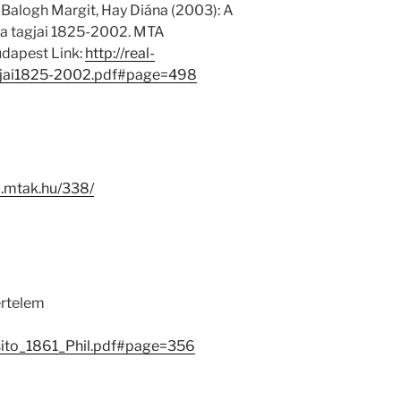
 Balogh Margit, Hay Diána (2003): A
 tagjai 1825-2002. MTA
dapest Link:
http://real-
gjai1825-2002.pdf#page=498
-i.mtak.hu/338/
értelem
sito_1861_Phil.pdf#page=356