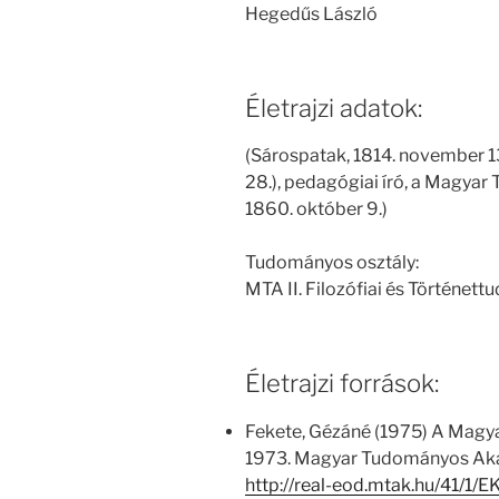
Hegedűs László
Életrajzi adatok:
(Sárospatak, 1814. november 13
28.), pedagógiai író, a Magya
1860. október 9.)
Tudományos osztály:
MTA II. Filozófiai és Történet
Életrajzi források:
Fekete, Gézáné (1975) A Magy
1973. Magyar Tudományos Aka
http://real-eod.mtak.hu/41/1