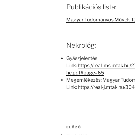
Publikációs lista:
Magyar Tudományos Művek T
Nekrológ:
Gyászjelentés
Link:
https://real-ms.mtak.hu/
he.pdf#page=65
Megemlékezés: Magyar Tudom
Link:
https://real-j.mtak.hu/
Bejegyzés
Korábbi
ELŐZŐ