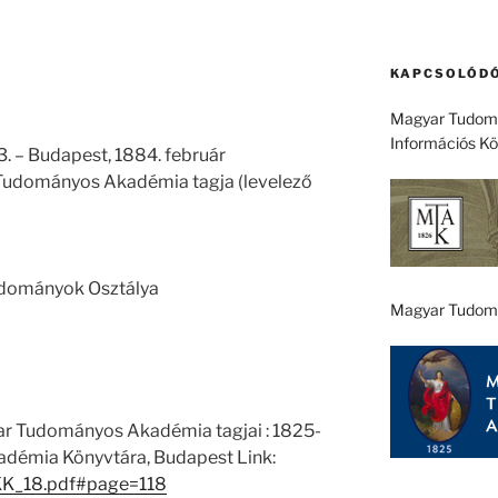
KAPCSOLÓDÓ
Magyar Tudomá
Információs K
. – Budapest, 1884. február
r Tudományos Akadémia tagja (levelező
tudományok Osztálya
Magyar Tudom
ar Tudományos Akadémia tagjai : 1825-
démia Könyvtára, Budapest Link:
/EKK_18.pdf#page=118