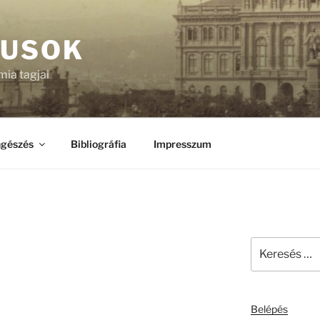
KUSOK
ia tagjai
gészés
Bibliográfia
Impresszum
Keresés
a
következő
kifejezésre:
Belépés