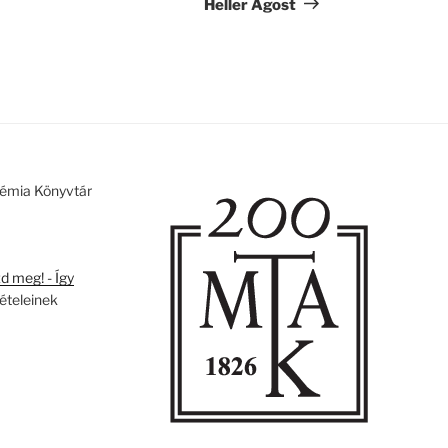
bejegyzés
Heller Ágost
émia Könyvtár
 meg! - Így
tételeinek