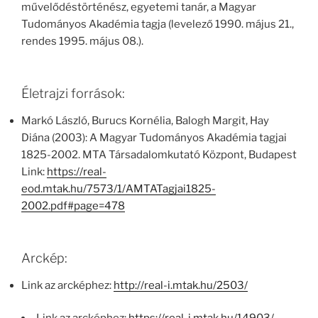
művelődéstörténész, egyetemi tanár, a Magyar
Tudományos Akadémia tagja (levelező 1990. május 21.,
rendes 1995. május 08.).
Életrajzi források:
Markó László, Burucs Kornélia, Balogh Margit, Hay
Diána (2003): A Magyar Tudományos Akadémia tagjai
1825-2002. MTA Társadalomkutató Központ, Budapest
Link:
https://real-
eod.mtak.hu/7573/1/AMTATagjai1825-
2002.pdf#page=478
Arckép:
Link az arcképhez:
http://real-i.mtak.hu/2503/