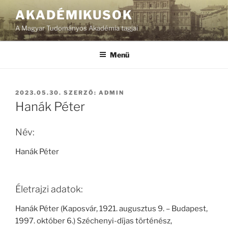
Tartalomhoz
AKADÉMIKUSOK
A Magyar Tudományos Akadémia tagjai
Menü
BEKÜLDVE:
2023.05.30.
SZERZŐ:
ADMIN
Hanák Péter
Név:
Hanák Péter
Életrajzi adatok:
Hanák Péter (Kaposvár, 1921. augusztus 9. – Budapest,
1997. október 6.) Széchenyi-díjas történész,