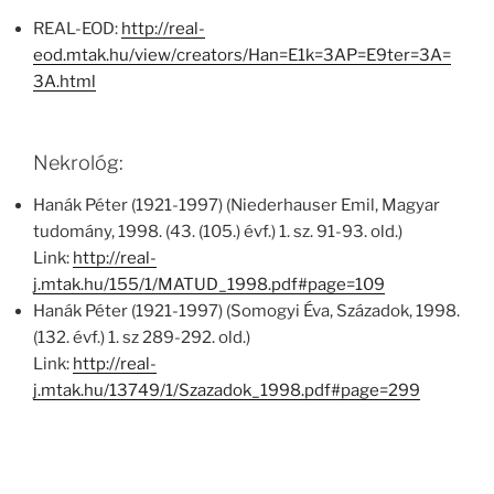
REAL-EOD:
http://real-
eod.mtak.hu/view/creators/Han=E1k=3AP=E9ter=3A=
3A.html
Nekrológ:
Hanák Péter (1921-1997) (Niederhauser Emil, Magyar
tudomány, 1998. (43. (105.) évf.) 1. sz. 91-93. old.)
Link:
http://real-
j.mtak.hu/155/1/MATUD_1998.pdf#page=109
Hanák Péter (1921-1997) (Somogyi Éva, Századok, 1998.
(132. évf.) 1. sz 289-292. old.)
Link:
http://real-
j.mtak.hu/13749/1/Szazadok_1998.pdf#page=299