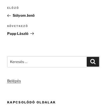
Bejegyzés
Korábbi
ELŐZŐ
navigáció
bejegyzés
Sólyom Jenő
Következő
KÖVETKEZŐ
bejegyzés
Papp László
Keresés
Keresé
a
következő
kifejezésre:
Belépés
KAPCSOLÓDÓ OLDALAK