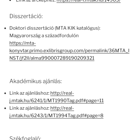
Link az arcképhez:
https://real-i.mtak.hu/14903/
Disszertáció:
Doktori disszertáció (MTA KIK katalógus):
Magyarország a századfordulón
https://mta-
konyvtar.primo.exlibrisgroup.com/permalink/36MTA_I
NST/jf2ll/alma990007289190209321
Akadémikus ajánlás:
Link az ajánláshoz:
http://real-
j.mtak.hu/6241/1/MT1990Tag.pdf#page=11
Link az ajánláshoz:
http://real-
j.mtak.hu/6243/1/MT1994Tag.pdf#page=8
Székfoglaló: