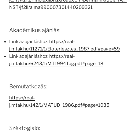
konyvtar.primo.exlibrisgroup.com/permalink/36MTA_I
NST/jf2ll/alma990007301440209321
Akadémikus ajánlás:
Link az ajánláshoz:
https://real-
j.mtak.hu/11271/1/Eloterjesztes_1987.pdf#page=59
Link az ajánláshoz:
https://real-
j.mtak.hu/6243/1/MT1994Tag.pdf#page=18
Bemutatkozás:
https://real-
j.mtak.hu/142/1/MATUD_1986.pdf#page=1035
Székfoglaló: