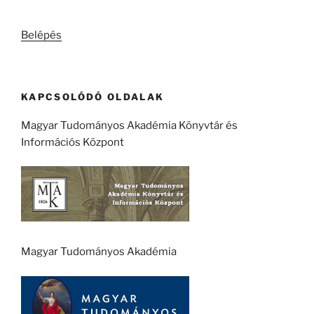
következő
kifejezésre:
Belépés
KAPCSOLÓDÓ OLDALAK
Magyar Tudományos Akadémia Könyvtár és
Információs Központ
Magyar Tudományos Akadémia