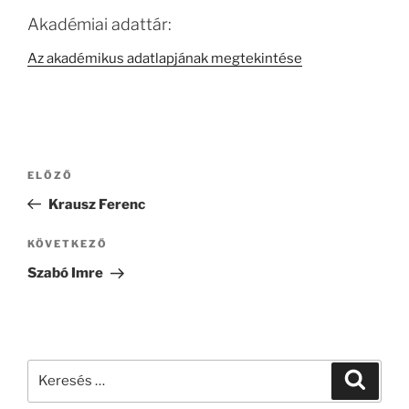
Akadémiai adattár:
Az akadémikus adatlapjának megtekintése
Bejegyzés
Korábbi
ELŐZŐ
navigáció
bejegyzés
Krausz Ferenc
Következő
KÖVETKEZŐ
bejegyzés
Szabó Imre
Keresés
Keresé
a