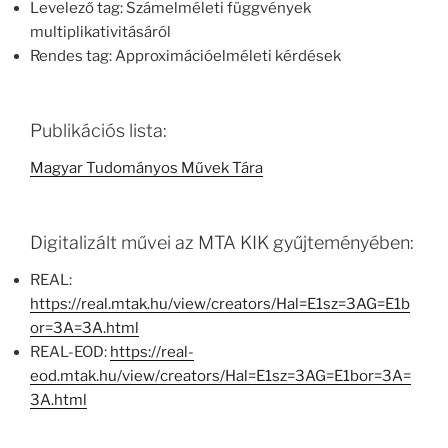
Levelező tag: Számelméleti függvények
multiplikativitásáról
Rendes tag: Approximációelméleti kérdések
Publikációs lista:
Magyar Tudományos Művek Tára
Digitalizált művei az MTA KIK gyűjteményében:
REAL:
https://real.mtak.hu/view/creators/Hal=E1sz=3AG=E1b
or=3A=3A.html
REAL-EOD:
https://real-
eod.mtak.hu/view/creators/Hal=E1sz=3AG=E1bor=3A=
3A.html