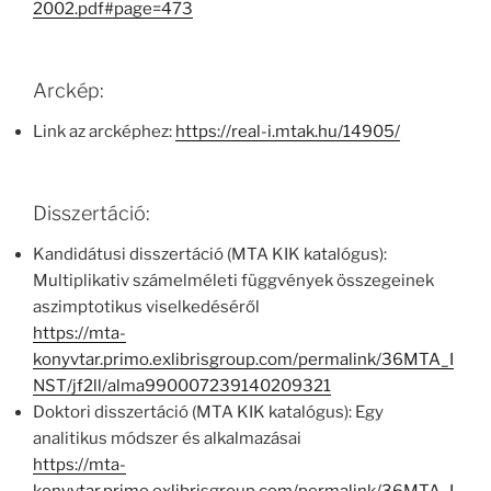
2002.pdf#page=473
Arckép:
Link az arcképhez:
https://real-i.mtak.hu/14905/
Disszertáció:
Kandidátusi disszertáció (MTA KIK katalógus):
Multiplikativ számelméleti függvények összegeinek
aszimptotikus viselkedéséről
https://mta-
konyvtar.primo.exlibrisgroup.com/permalink/36MTA_I
NST/jf2ll/alma990007239140209321
Doktori disszertáció (MTA KIK katalógus): Egy
analitikus módszer és alkalmazásai
https://mta-