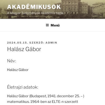
Tartalomhoz
AKADÉMIKUSOK
A Magyar Tudományos Akadémia tagjai
Menü
BEKÜLDVE:
2024.05.15.
SZERZŐ:
ADMIN
Halász Gábor
Név:
Halász Gábor
Életrajzi adatok:
Halász Gábor (Budapest, 1941. december 25. – )
matematikus. 1964-ben az ELTE-n szerzett