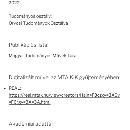
2022)
Tudományos osztály:
Orvosi Tudományok Osztálya
Publikációs lista:
Magyar Tudományos Művek Tára
Digitalizált művei az MTA KIK gyűjteményében:
REAL:
https://real.mtak.hu/view/creators/Hajn=F3czky=3AGy
=F6rgy=3A=3A.html
Akadémiai adattár: