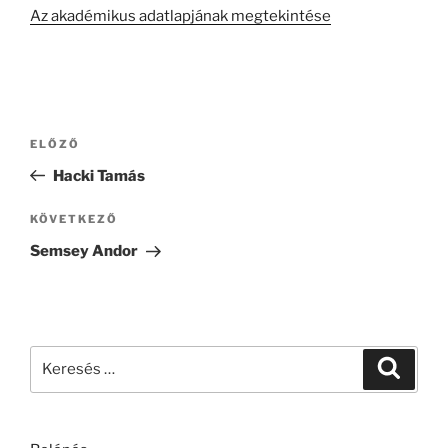
Az akadémikus adatlapjának megtekintése
Bejegyzés
Korábbi
ELŐZŐ
navigáció
bejegyzés
Hacki Tamás
Következő
KÖVETKEZŐ
bejegyzés
Semsey Andor
Keresés
Keresé
a
következő
kifejezésre: