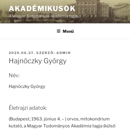
Tartalomhoz
AKADÉMIKUSOK
A Magyar Tudományos Akadémia tagjai
Menü
BEKÜLDVE:
2025.06.27.
SZERZŐ:
ADMIN
Hajnóczky György
Név:
Hajnóczky György
Életrajzi adatok:
(Budapest, 1963. június 4. – ) orvos, mitokondrium
kutató, a Magyar Tudományos Akadémia tagja (külső