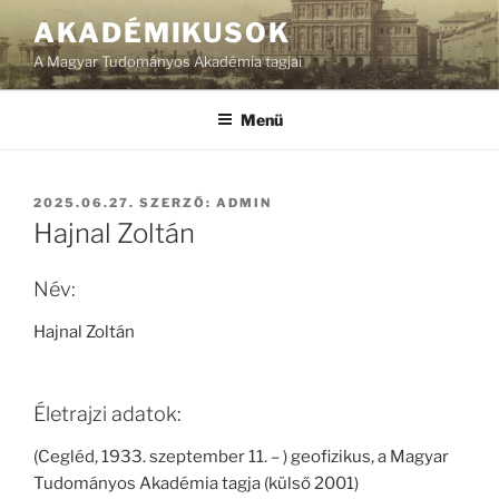
Tartalomhoz
AKADÉMIKUSOK
A Magyar Tudományos Akadémia tagjai
Menü
BEKÜLDVE:
2025.06.27.
SZERZŐ:
ADMIN
Hajnal Zoltán
Név:
Hajnal Zoltán
Életrajzi adatok:
(Cegléd, 1933. szeptember 11. – ) geofizikus, a Magyar
Tudományos Akadémia tagja (külső 2001)