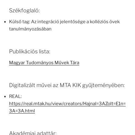
Székfoglaló:
Külső tag: Az integráció jelentősége a kolléziós övek
tanulmányozásában
Publikációs lista:
Magyar Tudományos Művek Tára
Digitalizált művei az MTA KIK gyűjteményében:
REAL:
https://real.mtak.hu/view/creators/Hajnal=3AZolt=E1n=
3A=3A.html
Akadémiai adattár: