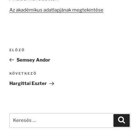
Az akadémikus adatlapjának megtekintése
Bejegyzés
Korábbi
ELŐZŐ
navigáció
bejegyzés
Semsey Andor
Következő
KÖVETKEZŐ
bejegyzés
Hargittai Eszter
Keresés
Keresé
a
következő
kifejezésre: