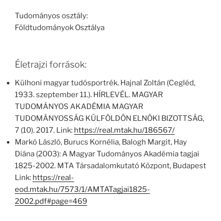
Tudományos osztály:
Földtudományok Osztálya
Életrajzi források:
Külhoni magyar tudósportrék. Hajnal Zoltán (Cegléd,
1933. szeptember 11.). HÍRLEVÉL. MAGYAR
TUDOMÁNYOS AKADÉMIA MAGYAR
TUDOMÁNYOSSÁG KÜLFÖLDÖN ELNÖKI BIZOTTSÁG,
7 (10). 2017. Link:
https://real.mtak.hu/186567/
Markó László, Burucs Kornélia, Balogh Margit, Hay
Diána (2003): A Magyar Tudományos Akadémia tagjai
1825-2002. MTA Társadalomkutató Központ, Budapest
Link:
https://real-
eod.mtak.hu/7573/1/AMTATagjai1825-
2002.pdf#page=469