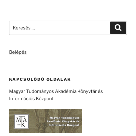
Keresés
Keresé
a
következő
kifejezésre:
Belépés
KAPCSOLÓDÓ OLDALAK
Magyar Tudományos Akadémia Könyvtár és
Információs Központ