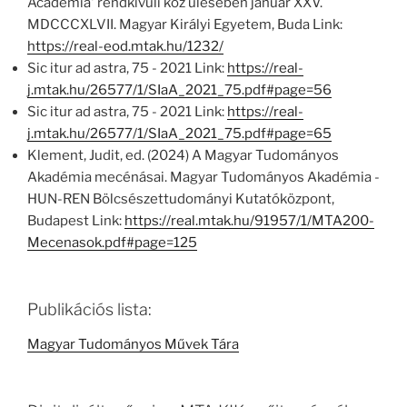
Academia' rendkivűli köz ülésében január XXV.
MDCCCXLVII. Magyar Királyi Egyetem, Buda Link:
https://real-eod.mtak.hu/1232/
Sic itur ad astra, 75 - 2021 Link:
https://real-
j.mtak.hu/26577/1/SIaA_2021_75.pdf#page=56
Sic itur ad astra, 75 - 2021 Link:
https://real-
j.mtak.hu/26577/1/SIaA_2021_75.pdf#page=65
Klement, Judit, ed. (2024) A Magyar Tudományos
Akadémia mecénásai. Magyar Tudományos Akadémia -
HUN-REN Bölcsészettudományi Kutatóközpont,
Budapest Link:
https://real.mtak.hu/91957/1/MTA200-
Mecenasok.pdf#page=125
Publikációs lista:
Magyar Tudományos Művek Tára