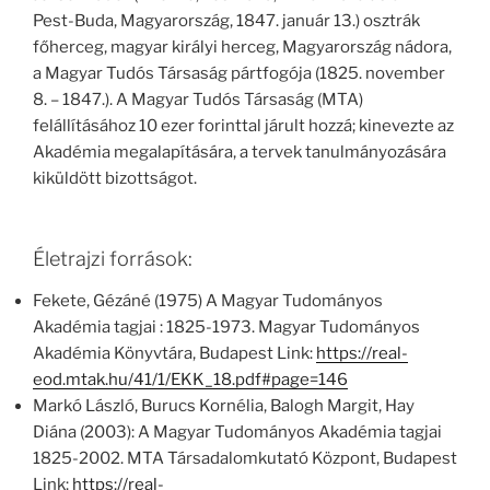
Pest-Buda, Magyarország, 1847. január 13.) osztrák
főherceg, magyar királyi herceg, Magyarország nádora,
a Magyar Tudós Társaság pártfogója (1825. november
8. – 1847.). A Magyar Tudós Társaság (MTA)
felállításához 10 ezer forinttal járult hozzá; kinevezte az
Akadémia megalapítására, a tervek tanulmányozására
kiküldött bizottságot.
Életrajzi források:
Fekete, Gézáné (1975) A Magyar Tudományos
Akadémia tagjai : 1825-1973. Magyar Tudományos
Akadémia Könyvtára, Budapest Link:
https://real-
eod.mtak.hu/41/1/EKK_18.pdf#page=146
Markó László, Burucs Kornélia, Balogh Margit, Hay
Diána (2003): A Magyar Tudományos Akadémia tagjai
1825-2002. MTA Társadalomkutató Központ, Budapest
Link:
https://real-