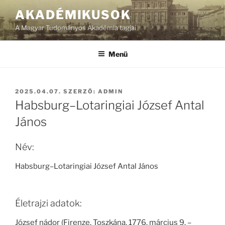
Tartalomhoz
AKADÉMIKUSOK
A Magyar Tudományos Akadémia tagjai
Menü
BEKÜLDVE:
2025.04.07.
SZERZŐ:
ADMIN
Habsburg–Lotaringiai József Antal
János
Név:
Habsburg–Lotaringiai József Antal János
Életrajzi adatok:
József nádor (Firenze, Toszkána, 1776. március 9. –