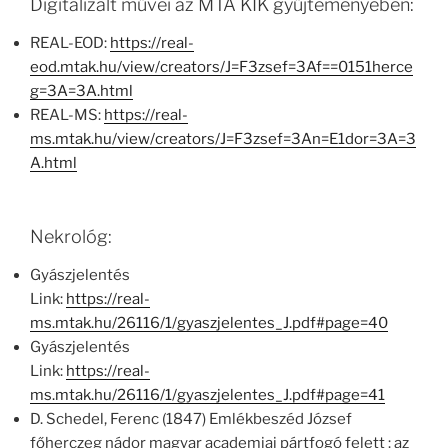
Digitalizált művei az MTA KIK gyűjteményében:
REAL-EOD:
https://real-
eod.mtak.hu/view/creators/J=F3zsef=3Af==0151herce
g=3A=3A.html
REAL-MS:
https://real-
ms.mtak.hu/view/creators/J=F3zsef=3An=E1dor=3A=3
A.html
Nekrológ:
Gyászjelentés
Link:
https://real-
ms.mtak.hu/26116/1/gyaszjelentes_J.pdf#page=40
Gyászjelentés
Link:
https://real-
ms.mtak.hu/26116/1/gyaszjelentes_J.pdf#page=41
D. Schedel, Ferenc (1847) Emlékbeszéd József
főherczeg nádor magyar academiai pártfogó felett : az