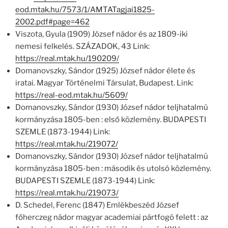
eod.mtak.hu/7573/1/AMTATagjai1825-
2002.pdf#page=462
Viszota, Gyula (1909) József nádor és az 1809-iki
nemesi felkelés. SZÁZADOK, 43 Link:
https://real.mtak.hu/190209/
Domanovszky, Sándor (1925) József nádor élete és
iratai. Magyar Történelmi Társulat, Budapest. Link:
https://real-eod.mtak.hu/5609/
Domanovszky, Sándor (1930) József nádor teljhatalmú
kormányzása 1805-ben : első közlemény. BUDAPESTI
SZEMLE (1873-1944) Link:
https://real.mtak.hu/219072/
Domanovszky, Sándor (1930) József nádor teljhatalmú
kormányzása 1805-ben : második és utolsó közlemény.
BUDAPESTI SZEMLE (1873-1944) Link:
https://real.mtak.hu/219073/
D. Schedel, Ferenc (1847) Emlékbeszéd József
főherczeg nádor magyar academiai pártfogó felett : az