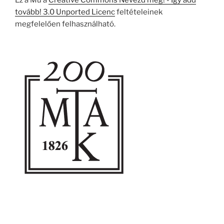
Ez a Mű a
Creative Commons Nevezd meg! - Így add
tovább! 3.0 Unported Licenc
feltételeinek
megfelelően felhasználható.