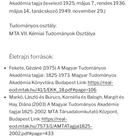
1925. május 7., rendes 1936.
Akadémia tagja (levelező
május 14., tanácskozó 1949. november 29.)
Tudományos osztály:
MTA VII. Kémiai Tudományok Osztálya
Életrajzi források:
Fekete, Gézáné (1975) A Magyar Tudományos
Akadémia tagjai : 1825-1973. Magyar Tudományos
Akadémia Könyvtára, Budapest Link:
https://real-
eod.mtak.hu/41/1/EKK_18.pdf#page=106
Markó, László és Burucs, Kornélia és Balogh, Margit és
Hay, Diána (2003) A Magyar Tudományos Akadémia
tagjai 1825-2002. MTA Társadalomkutató Központ,
Budapest Link:
https://real-
eod.mtak.hu/7573/1/AMTATagjai1825-
2002.pdf#page=433