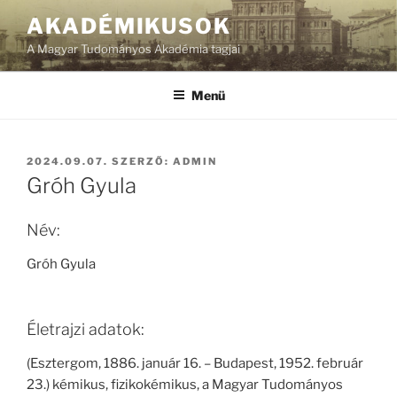
Tartalomhoz
AKADÉMIKUSOK
A Magyar Tudományos Akadémia tagjai
Menü
BEKÜLDVE:
2024.09.07.
SZERZŐ:
ADMIN
Gróh Gyula
Név:
Gróh Gyula
Életrajzi adatok:
(Esztergom, 1886. január 16. – Budapest, 1952. február
23.) kémikus, fizikokémikus, a Magyar Tudományos