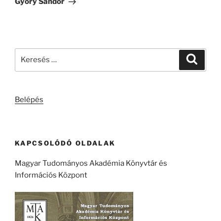
Győry Sándor
Keresés
Keresé
a
következő
kifejezésre:
Belépés
KAPCSOLÓDÓ OLDALAK
Magyar Tudományos Akadémia Könyvtár és
Információs Központ