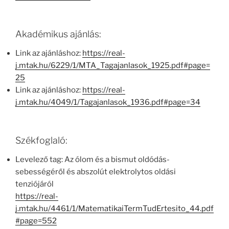
Akadémikus ajánlás:
Link az ajánláshoz:
https://real-
j.mtak.hu/6229/1/MTA_Tagajanlasok_1925.pdf#page=
25
Link az ajánláshoz:
https://real-
j.mtak.hu/4049/1/Tagajanlasok_1936.pdf#page=34
Székfoglaló:
Levelező tag: Az ólom és a bismut oldódás-
sebességéről és abszolút elektrolytos oldási
tenziójáról
https://real-
j.mtak.hu/4461/1/MatematikaiTermTudErtesito_44.pdf
#page=552