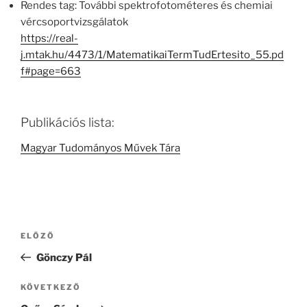
Rendes tag: További spektrofotométeres és chemiai
vércsoportvizsgálatok
https://real-
j.mtak.hu/4473/1/MatematikaiTermTudErtesito_55.pd
f#page=663
Publikációs lista:
Magyar Tudományos Művek Tára
Bejegyzés
Korábbi
ELŐZŐ
navigáció
bejegyzés
Gönczy Pál
Következő
KÖVETKEZŐ
bejegyzés