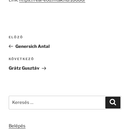
Link:
https://real-eod.mtak.hu/18686/
Bejegyzés
Korábbi
ELŐZŐ
navigáció
bejegyzés
Genersich Antal
Következő
KÖVETKEZŐ
bejegyzés
Grátz Gusztáv
Keresés
Keresé
a
következő
kifejezésre:
Belépés