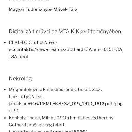
Magyar Tudományos Művek Tára
Digitalizált művei az MTA KIK gyűjteményében:
REAL-EOD:
https://real-
eod.mtak.hu/view/creators/Gothard=3AJen==0151=3A
=3A.html
Nekrológ:
Megemlékezés: Emlékbeszédek, 15.köt. 3.sz .
Link:
https://real-
j.mtak.hu/646/1/EMLEKBESZ_015_1910_1912.pdf#pag
e=51
Konkoly Thege, Miklós (1910) Emlékbeszéd herényi
Gothard Jenő lev. tag felett