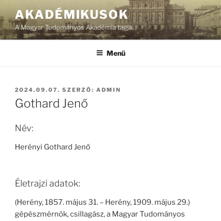
Tartalomhoz
AKADÉMIKUSOK
A Magyar Tudományos Akadémia tagjai
Menü
BEKÜLDVE:
2024.09.07.
SZERZŐ:
ADMIN
Gothard Jenő
Név:
Herényi Gothard Jenő
Életrajzi adatok:
(Herény, 1857. május 31. – Herény, 1909. május 29.)
gépészmérnök, csillagász, a Magyar Tudományos