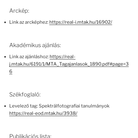
Arckép:
Link az arcképhez:
https://real-i.mtak.hu/16902/
Akadémikus ajánlás:
Link az ajánláshoz:
https://real-
j.mtak.hu/6191/1/MTA_Tagajanlasok_1890.pdf#page=3
6
Székfoglaló:
Levelező tag: Spektrálfotografiai tanulmányok
https://real-eod.mtak.hu/3938/
Publikációs lista: