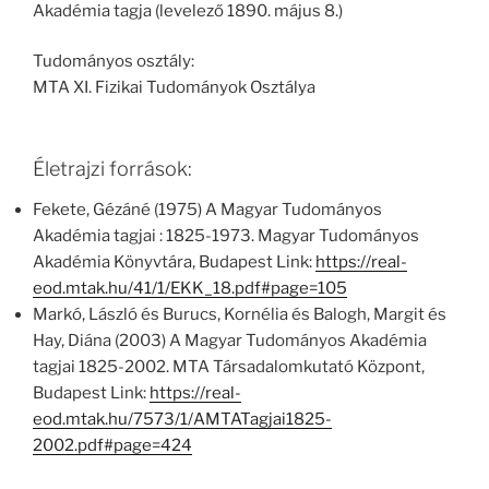
Akadémia tagja (levelező 1890. május 8.)
Tudományos osztály:
MTA XI. Fizikai Tudományok Osztálya
Életrajzi források:
Fekete, Gézáné (1975) A Magyar Tudományos
Akadémia tagjai : 1825-1973. Magyar Tudományos
Akadémia Könyvtára, Budapest Link:
https://real-
eod.mtak.hu/41/1/EKK_18.pdf#page=105
Markó, László és Burucs, Kornélia és Balogh, Margit és
Hay, Diána (2003) A Magyar Tudományos Akadémia
tagjai 1825-2002. MTA Társadalomkutató Központ,
Budapest Link:
https://real-
eod.mtak.hu/7573/1/AMTATagjai1825-
2002.pdf#page=424