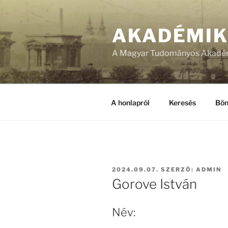
Tartalomhoz
AKADÉMI
A Magyar Tudományos Akadém
A honlapról
Keresés
Bön
BEKÜLDVE:
2024.09.07.
SZERZŐ:
ADMIN
Gorove István
Név: