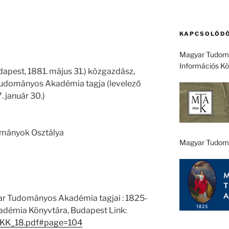
KAPCSOLÓDÓ
Magyar Tudomá
Információs K
dapest, 1881. május 31.) közgazdász,
r Tudományos Akadémia tagja (levelező
. január 30.)
ományok Osztálya
Magyar Tudom
ar Tudományos Akadémia tagjai : 1825-
démia Könyvtára, Budapest Link:
1/EKK_18.pdf#page=104