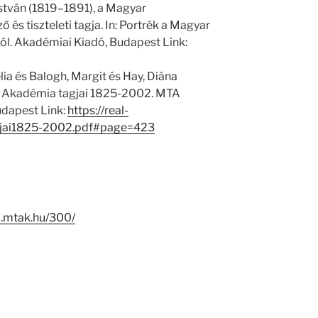
stván (1819–1891), a Magyar
s tiszteleti tagja. In: Portrék a Magyar
l. Akadémiai Kiadó, Budapest Link:
ia és Balogh, Margit és Hay, Diána
 Akadémia tagjai 1825-2002. MTA
dapest Link:
https://real-
jai1825-2002.pdf#page=423
-i.mtak.hu/300/