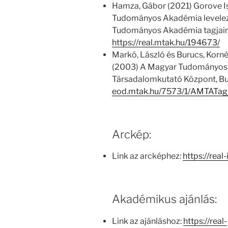
Hamza, Gábor (2021) Gorove I
Tudományos Akadémia levelező é
Tudományos Akadémia tagjairó
https://real.mtak.hu/194673/
Markó, László és Burucs, Kornél
(2003) A Magyar Tudományos
Társadalomkutató Központ, Bu
eod.mtak.hu/7573/1/AMTATag
Arckép:
Link az arcképhez:
https://real
Akadémikus ajánlás:
Link az ajánláshoz:
https://real-