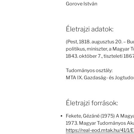
Gorove István
Életrajzi adatok:
(Pest, 1818. augusztus 20. – Bu
politikus, miniszter, a Magya
1843. október 7., tiszteleti 1867
Tudományos osztály:
MTA IX. Gazdaság- és Jogtud
Életrajzi források:
Fekete, Gézáné (1975) A Magy
1973. Magyar Tudományos Aka
https://real-eod.mtak.hu/41/