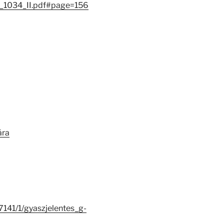
_1034_II.pdf#page=156
ára
7141/1/gyaszjelentes_g-