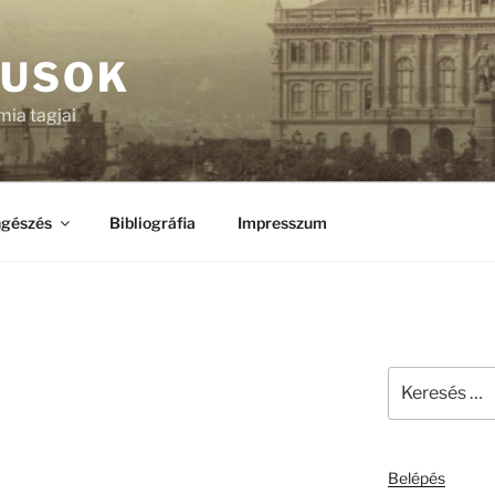
KUSOK
ia tagjai
gészés
Bibliográfia
Impresszum
Keresés
a
következő
kifejezésre:
Belépés