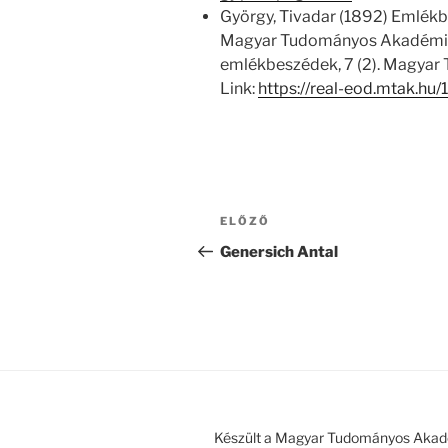
György, Tivadar (1892) Emlékbe
Magyar Tudományos Akadémia el
emlékbeszédek, 7 (2). Magya
Link:
https://real-eod.mtak.hu
Bejegyzés
Korábbi
ELŐZŐ
navigáció
bejegyzés
Genersich Antal
Készült a Magyar Tudományos Akad