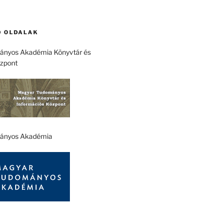
 OLDALAK
nyos Akadémia Könyvtár és
özpont
ányos Akadémia