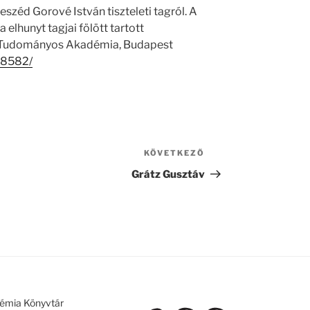
széd Gorové István tiszteleti tagról. A
hunyt tagjai fölött tartott
r Tudományos Akadémia, Budapest
/18582/
KÖVETKEZŐ
Következő
bejegyzés
Grátz Gusztáv
émia Könyvtár