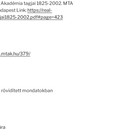
 Akadémia tagjai 1825-2002. MTA
dapest Link:
https://real-
jai1825-2002.pdf#page=423
-i.mtak.hu/379/
l rövidített mondatokban
ára