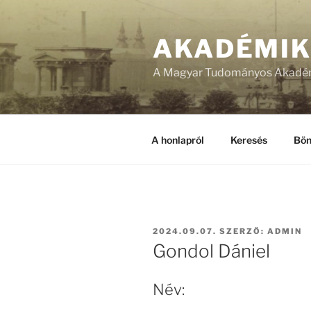
Tartalomhoz
AKADÉMI
A Magyar Tudományos Akadém
A honlapról
Keresés
Bön
BEKÜLDVE:
2024.09.07.
SZERZŐ:
ADMIN
Gondol Dániel
Név: