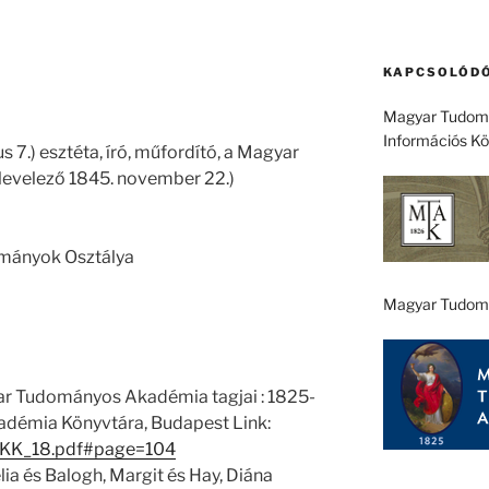
KAPCSOLÓDÓ
Magyar Tudomá
Információs K
us 7.) esztéta, író, műfordító, a Magyar
evelező 1845. november 22.)
ományok Osztálya
Magyar Tudom
ar Tudományos Akadémia tagjai : 1825-
démia Könyvtára, Budapest Link:
1/EKK_18.pdf#page=104
ia és Balogh, Margit és Hay, Diána