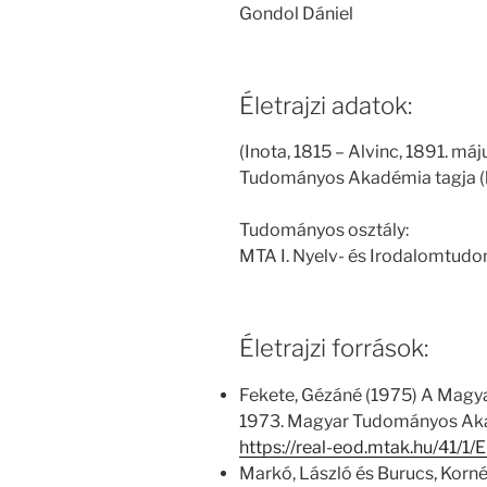
Gondol Dániel
Életrajzi adatok:
(Inota, 1815 – Alvinc, 1891. máj
Tudományos Akadémia tagja (l
Tudományos osztály:
MTA I. Nyelv- és Irodalomtud
Életrajzi források:
Fekete, Gézáné (1975) A Magy
1973. Magyar Tudományos Aka
https://real-eod.mtak.hu/41/
Markó, László és Burucs, Kornél