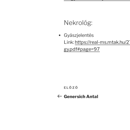
Nekrológ:
Gyászjelentés
Link:
https://real-ms.mtak.hu/2
gy.pdf#page=97
Bejegyzés
Korábbi
ELŐZŐ
navigáció
bejegyzés
Genersich Antal