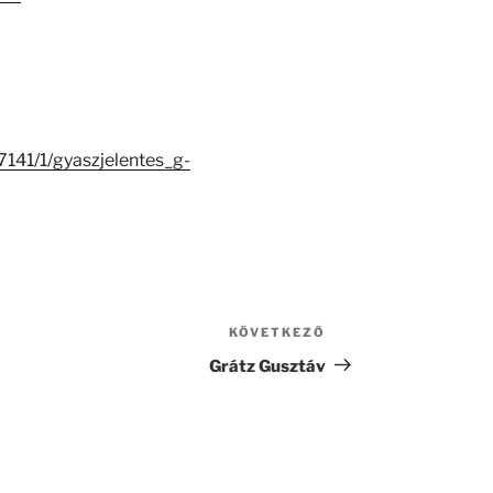
7141/1/gyaszjelentes_g-
KÖVETKEZŐ
Következő
bejegyzés
Grátz Gusztáv