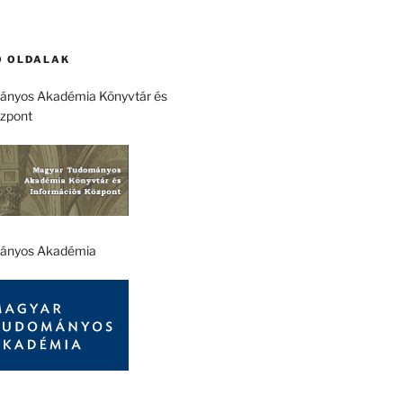
 OLDALAK
nyos Akadémia Könyvtár és
özpont
ányos Akadémia