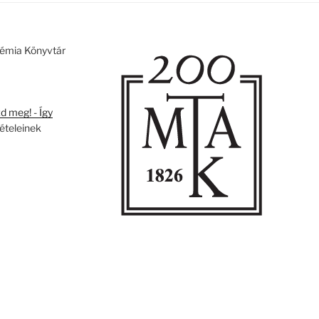
émia Könyvtár
 meg! - Így
tételeinek