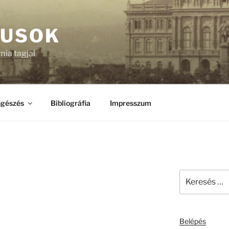
KUSOK
ia tagjai
gészés
Bibliográfia
Impresszum
Keresés
a
következő
kifejezésre:
Belépés