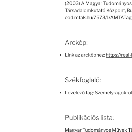
(2003) A Magyar Tudományos
Társadalomkutató Központ, Bu
eod.mtak.hu/7573/1/AMTATag
Arckép:
Link az arcképhez:
https://real
Székfoglaló:
Levelező tag: Személyragokró
Publikációs lista:
Magyar Tudományos Művek T