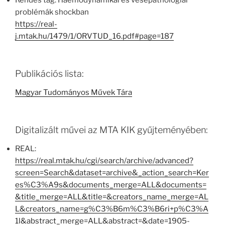
Rendes tag: Haemodynamikai és vesepathológiai
problémák shockban
https://real-
j.mtak.hu/1479/1/ORVTUD_16.pdf#page=187
Publikációs lista:
Magyar Tudományos Művek Tára
Digitalizált művei az MTA KIK gyűjteményében:
REAL:
https://real.mtak.hu/cgi/search/archive/advanced?
screen=Search&dataset=archive&_action_search=Ker
es%C3%A9s&documents_merge=ALL&documents=
&title_merge=ALL&title=&creators_name_merge=AL
L&creators_name=g%C3%B6m%C3%B6ri+p%C3%A
1l&abstract_merge=ALL&abstract=&date=1905-