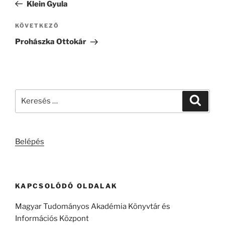
bejegyzés
Klein Gyula
Következő
KÖVETKEZŐ
bejegyzés
Prohászka Ottokár
Keresés
Keresé
a
következő
kifejezésre:
Belépés
KAPCSOLÓDÓ OLDALAK
Magyar Tudományos Akadémia Könyvtár és
Információs Központ