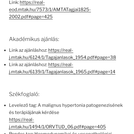
Link:
https://real-
eod.mtak.hu/7573/1/AMTATagjai1825-
2002.pdf#page=425
Akadémikus ajánlás:
Link az ajánláshoz:
https://real-
j.mtak.hu/6124/1/Tagajanlasok_1954.pdf#page=38
Link az ajánláshoz:
https://real-
j.mtak.hu/6139/1/Tagajanlasok_1965.pdf#page=14
Székfoglaló:
Levelező tag: A malignus hypertonia patogenezisének
és terápiájának kérdése
https://real-
j.mtak.hu/1494/1/ORVTUD_06.pdf#page=405