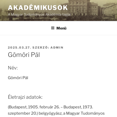
Tartalomhoz
AKADÉMIKUSOK
A Magyar Tudományos Akadémia tagjai
Menü
BEKÜLDVE:
2025.03.27.
SZERZŐ:
ADMIN
Gömöri Pál
Név:
Gömöri Pál
Életrajzi adatok:
(Budapest, 1905. február 26. – Budapest, 1973.
szeptember 20.) belgyógyász, a Magyar Tudományos