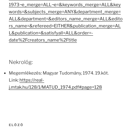
1973¬e_merge=ALL¬e=&keywords_merge=ALL&key
words=&subjects_merge=ANY&department_merge=
ALL&department=&editors_name_merge=ALL&edito
rs_name=&refereed=EITHER&publication_merge=AL
L&publication=&satisfyall=ALL&order=-
date%2Fcreators_name%2Ftitle
Nekrológ:
Megemlékezés: Magyar Tudomány, 1974. 19.köt.
Link:
https://real-
j.mtak.hu/128/1/MATUD_1974.pdf#page=128
Bejegyzés
Korábbi
ELŐZŐ
navigáció