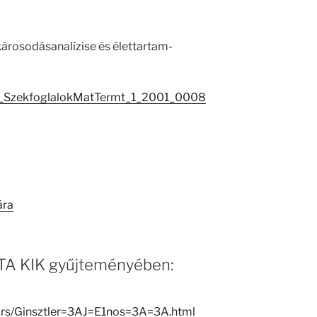
károsodásanalízise és élettartam-
_SzekfoglalokMatTermt_1_2001_0008
ára
 MTA KIK gyűjteményében:
ators/Ginsztler=3AJ=E1nos=3A=3A.html