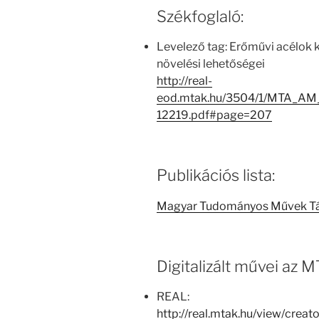
Székfoglaló:
Levelező tag: Erőművi acélok 
növelési lehetőségei
http://real-
eod.mtak.hu/3504/1/MTA_AM
12219.pdf#page=207
Publikációs lista:
Magyar Tudományos Művek T
Digitalizált művei az
REAL:
http://real.mtak.hu/view/cre