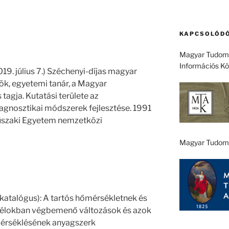
KAPCSOLÓDÓ
Magyar Tudomá
Információs K
19. július 7.) Széchenyi-díjas magyar
, egyetemi tanár, a Magyar
gja. Kutatási területe az
agnosztikai módszerek fejlesztése. 1991
űszaki Egyetem nemzetközi
Magyar Tudom
katalógus): A tartós hőmérsékletnek és
acélokban végbemenő változások és azok
érséklésének anyagszerk