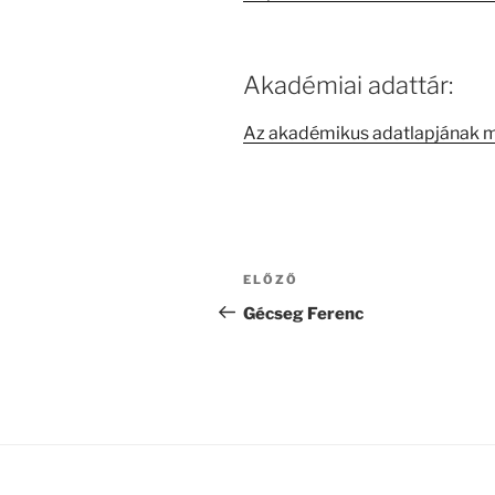
Akadémiai adattár:
Az akadémikus adatlapjának 
Bejegyzés
Korábbi
ELŐZŐ
navigáció
bejegyzés
Gécseg Ferenc