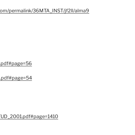
.com/permalink/36MTA_INST/jf2ll/alma9
g.pdf#page=56
g.pdf#page=54
MATUD_2001.pdf#page=1410