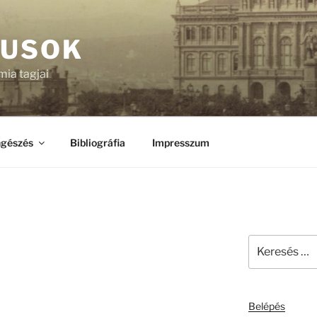
KUSOK
ia tagjai
gészés
Bibliográfia
Impresszum
Keresés
a
következő
kifejezésre:
Belépés