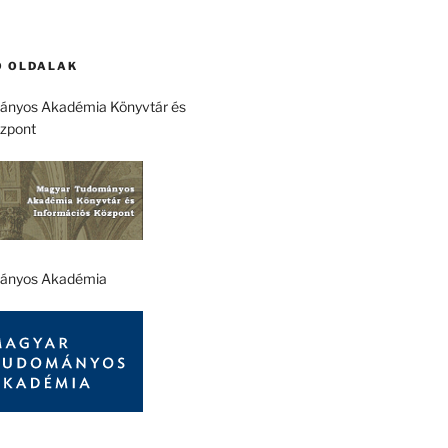
 OLDALAK
nyos Akadémia Könyvtár és
özpont
ányos Akadémia