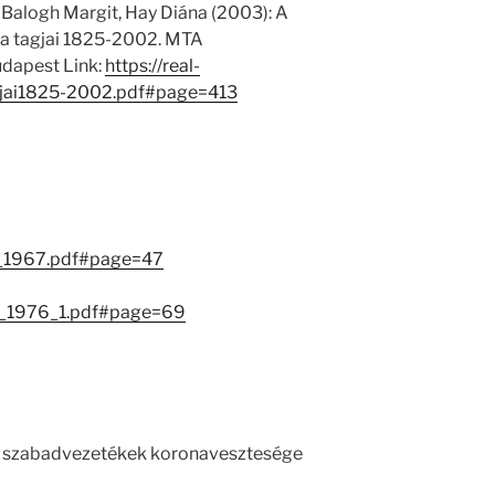
 Balogh Margit, Hay Diána (2003): A
 tagjai 1825-2002. MTA
dapest Link:
https://real-
jai1825-2002.pdf#page=413
ok_1967.pdf#page=47
ok_1976_1.pdf#page=69
ű szabadvezetékek koronavesztesége