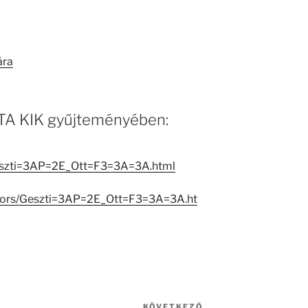
ára
 MTA KIK gyűjteményében:
Geszti=3AP=2E_Ott=F3=3A=3A.html
eators/Geszti=3AP=2E_Ott=F3=3A=3A.ht
KÖVETKEZŐ