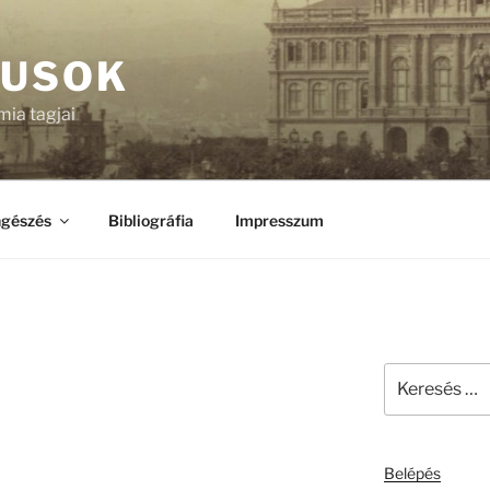
KUSOK
ia tagjai
gészés
Bibliográfia
Impresszum
Keresés
a
következő
kifejezésre:
Belépés