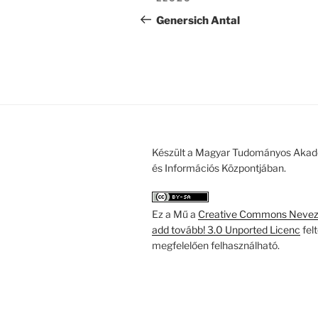
Korábbi
navigáció
bejegyzés
Genersich Antal
Készült a Magyar Tudományos Akad
és Információs Központjában.
Ez a Mű a
Creative Commons Nevezd
add tovább! 3.0 Unported Licenc
fel
megfelelően felhasználható.