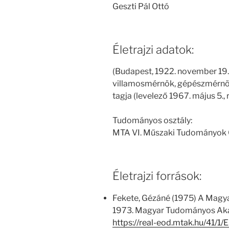
Geszti Pál Ottó
Életrajzi adatok:
(Budapest, 1922. november 19. –
villamosmérnök, gépészmérn
tagja (levelező 1967. május 5.,
Tudományos osztály:
MTA VI. Műszaki Tudományok 
Életrajzi források:
Fekete, Gézáné (1975) A Magy
1973. Magyar Tudományos Aka
https://real-eod.mtak.hu/41/