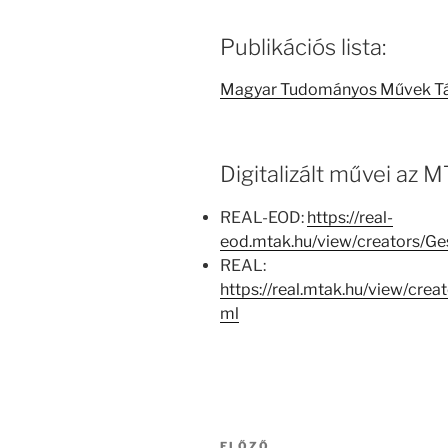
Publikációs lista:
Magyar Tudományos Művek T
Digitalizált művei az
REAL-EOD:
https://real-
eod.mtak.hu/view/creators/
REAL:
https://real.mtak.hu/view/cr
ml
Bejegyzés
ELŐZŐ