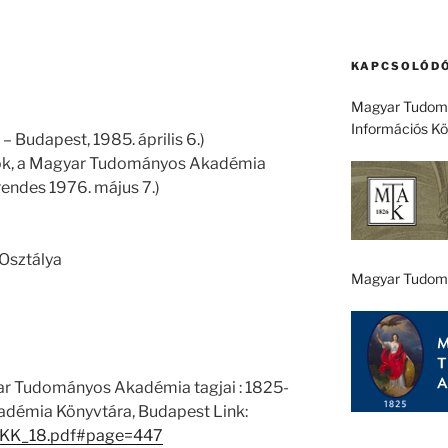
KAPCSOLÓDÓ
Magyar Tudomá
Információs K
 Budapest, 1985. április 6.)
ök, a Magyar Tudományos Akadémia
 rendes 1976. május 7.)
Osztálya
Magyar Tudom
ar Tudományos Akadémia tagjai : 1825-
démia Könyvtára, Budapest Link:
1/EKK_18.pdf#page=447