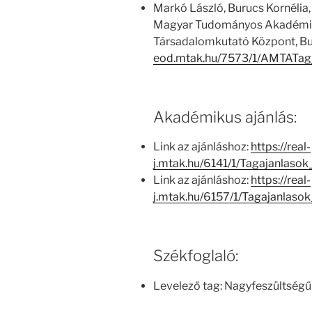
Markó László, Burucs Kornélia,
Magyar Tudományos Akadémia
Társadalomkutató Központ, Bu
eod.mtak.hu/7573/1/AMTATag
Akadémikus ajánlás:
Link az ajánláshoz:
https://real-
j.mtak.hu/6141/1/Tagajanlas
Link az ajánláshoz:
https://real-
j.mtak.hu/6157/1/Tagajanlas
Székfoglaló:
Levelező tag: Nagyfeszültség