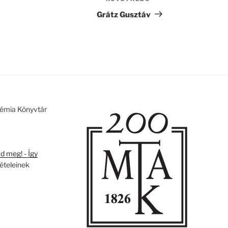
Következő
bejegyzés
Grátz Gusztáv
émia Könyvtár
 meg! - Így
tételeinek