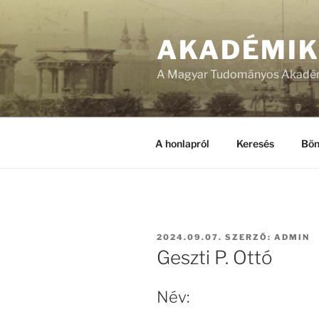
Tartalomhoz
AKADÉMI
A Magyar Tudományos Akadém
A honlapról
Keresés
Bön
BEKÜLDVE:
2024.09.07.
SZERZŐ:
ADMIN
Geszti P. Ottó
Név: