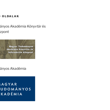
 OLDALAK
nyos Akadémia Könyvtár és
özpont
ányos Akadémia