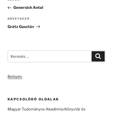
Korábbi
navigáció
bejegyzés
Genersich Antal
Következő
KÖVETKEZŐ
bejegyzés
Grátz Gusztáv
Keresés
Keresé
a
következő
kifejezésre:
Belépés
KAPCSOLÓDÓ OLDALAK
Magyar Tudományos Akadémia Könyvtár és