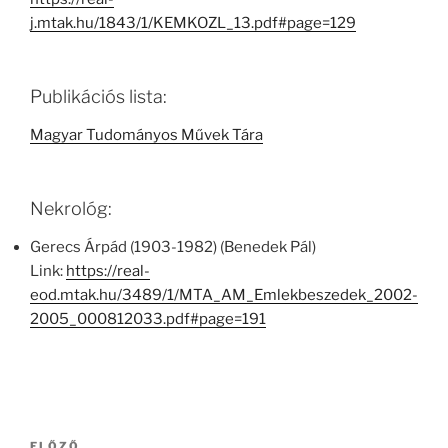
j.mtak.hu/1843/1/KEMKOZL_13.pdf#page=129
Publikációs lista:
Magyar Tudományos Művek Tára
Nekrológ:
Gerecs Árpád (1903-1982) (Benedek Pál)
Link:
https://real-
eod.mtak.hu/3489/1/MTA_AM_Emlekbeszedek_2002-
2005_000812033.pdf#page=191
Bejegyzés
ELŐZŐ