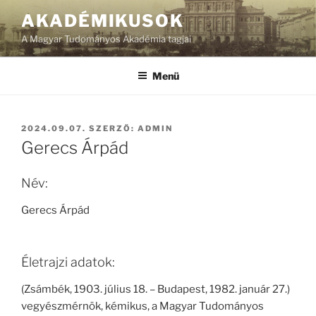
Tartalomhoz
AKADÉMIKUSOK
A Magyar Tudományos Akadémia tagjai
Menü
BEKÜLDVE:
2024.09.07.
SZERZŐ:
ADMIN
Gerecs Árpád
Név:
Gerecs Árpád
Életrajzi adatok:
(Zsámbék, 1903. július 18. – Budapest, 1982. január 27.)
vegyészmérnök, kémikus, a Magyar Tudományos