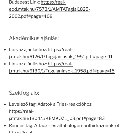
Budapest Link:
https://real-
eod.mtak.hu/7573/1/AMTATagjai1825-
2002.pdf#page=408
Akadémikus ajánlás:
Link az ajánláshoz:
https://real-
j.mtak.hu/6126/1/Tagajanlasok_1951.pdf#page=11
Link az ajánláshoz:
https://real-
j.mtak.hu/6130/1/Tagajanlasok_1958.pdf#page=15
Székfoglaló:
Levelező tag: Adatok a Fries-reakcióhoz
https://real-
j.mtak.hu/1804/1/KEMKOZL_03.pdf#page=83
Rendes tag: Alfaoxi- és alfahalogén-arilhidrazonokról
https://real-